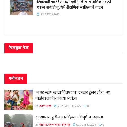
शिवशाही फाउंडेशनच्या वतीने जि. प. प्राथमिक मराठी
शाळा बादोले बु. येथे शैक्षणिक साहित्याचे वाटप
AUGUST 8, 2026
फेसबुक पेज
मनोरंजन
‘लास्ट स्टॉप खांदा’ चित्रपटाचा दमदार ट्रेलर लाँच ; २१
नोव्हेंबरला प्रेक्षकांच्या भेटीला
BY
तरुण भारत
NOVEMBER 12, 2025
0
राज्यभरात पुढील चार दिवस अतिवृष्टीचा इशारा!
BY
वार्ताहर, तरुण भारत, सोलापूर
AUGUST 16, 2025
0