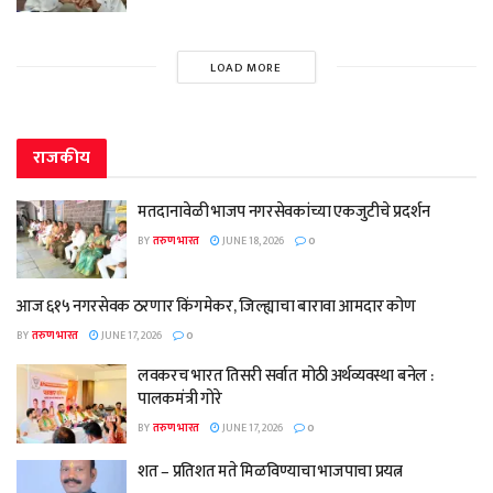
LOAD MORE
राजकीय
मतदानावेळी भाजप नगरसेवकांच्या एकजुटीचे प्रदर्शन
BY
तरुण भारत
JUNE 18, 2026
0
आज ६१५ नगरसेवक ठरणार किंगमेकर, जिल्ह्याचा बारावा आमदार कोण
BY
तरुण भारत
JUNE 17, 2026
0
लवकरच भारत तिसरी सर्वात मोठी अर्थव्यवस्था बनेल :
पालकमंत्री गोरे
BY
तरुण भारत
JUNE 17, 2026
0
शत – प्रतिशत मते मिळविण्याचा भाजपाचा प्रयत्न