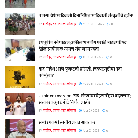
तामसा येथे आदिवासी दिनानिमित्त आदिवासी संस्कृतीचे दर्शन!
BY
वार्ताहर, तरुण भारत, सोलापूर
AUGUST 11, 2025
0
रंगभूमीचे नवे पाऊल; अखिल भारतीय मराठी नाट्य परिषद
देईल ‘प्रायोगिक रंगमंच संघ’ ला मान्यता
BY
वार्ताहर, तरुण भारत, सोलापूर
AUGUST 8, 2025
0
वाद, निषेध आणि फुकटची प्रसिद्धी; चित्रपटसृष्टीचा नवा
फॉर्म्युला?
BY
वार्ताहर, तरुण भारत, सोलापूर
AUGUST 8, 2025
0
Cabinet Decision: गाव-खेड्यांचा चेहरामोहरा बदलणार;
सरकारकडून ८ मोठे निर्णय जाहीर!
BY
वार्ताहर, तरुण भारत, सोलापूर
JULY 29, 2025
0
सच्चे रंगकर्मी स्वर्गीय जयंत सावरकर!
BY
वार्ताहर, तरुण भारत, सोलापूर
JULY 23, 2025
0