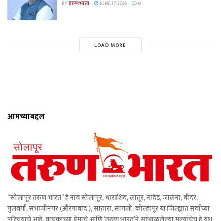
BY
तरुण भारत
JUNE 17, 2026
0
LOAD MORE
आमच्याबद्दल
“सोलापूर तरुण भारत” हे नाव सोलापूर, धाराशिव, लातूर, नांदेड, जालना, बीदर,
गुलबर्गा, संभाजीनगर (औरंगाबाद ), सातारा, सांगली, कोल्हापूर या जिल्ह्यात सर्वांच्या
परिचयाचे आहे. वाचकांच्या प्रेमाचे आणि ‘तरुण भारत’ने सांभाळलेल्या मूल्यांचेच हे यश