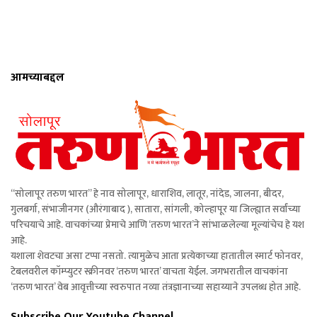
आमच्याबद्दल
“सोलापूर तरुण भारत” हे नाव सोलापूर, धाराशिव, लातूर, नांदेड, जालना, बीदर,
गुलबर्गा, संभाजीनगर (औरंगाबाद ), सातारा, सांगली, कोल्हापूर या जिल्ह्यात सर्वांच्या
परिचयाचे आहे. वाचकांच्या प्रेमाचे आणि ‘तरुण भारत’ने सांभाळलेल्या मूल्यांचेच हे यश
आहे.
यशाला शेवटचा असा टप्पा नसतो. त्यामुळेच आता प्रत्येकाच्या हातातील स्मार्ट फोनवर,
टेबलवरील कॉम्प्युटर स्क्रीनवर ‘तरुण भारत’ वाचता येईल. जगभरातील वाचकांना
‘तरुण भारत’ वेब आवृत्तीच्या स्वरुपात नव्या तंत्रज्ञानाच्या सहाय्याने उपलब्ध होत आहे.
Subscribe Our Youtube Channel