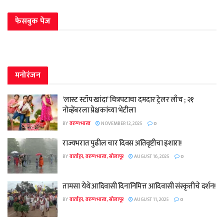
फेसबुक पेज
मनोरंजन
‘लास्ट स्टॉप खांदा’ चित्रपटाचा दमदार ट्रेलर लाँच ; २१
नोव्हेंबरला प्रेक्षकांच्या भेटीला
BY
तरुण भारत
NOVEMBER 12, 2025
0
राज्यभरात पुढील चार दिवस अतिवृष्टीचा इशारा!
BY
वार्ताहर, तरुण भारत, सोलापूर
AUGUST 16, 2025
0
तामसा येथे आदिवासी दिनानिमित्त आदिवासी संस्कृतीचे दर्शन!
BY
वार्ताहर, तरुण भारत, सोलापूर
AUGUST 11, 2025
0