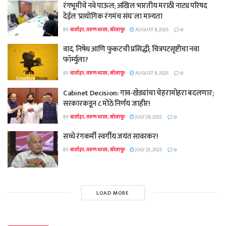
रंगभूमीचे नवे पाऊल; अखिल भारतीय मराठी नाट्य परिषद
देईल ‘प्रायोगिक रंगमंच संघ’ ला मान्यता
BY
वार्ताहर, तरुण भारत, सोलापूर
AUGUST 8, 2025
0
वाद, निषेध आणि फुकटची प्रसिद्धी; चित्रपटसृष्टीचा नवा
फॉर्म्युला?
BY
वार्ताहर, तरुण भारत, सोलापूर
AUGUST 8, 2025
0
Cabinet Decision: गाव-खेड्यांचा चेहरामोहरा बदलणार;
सरकारकडून ८ मोठे निर्णय जाहीर!
BY
वार्ताहर, तरुण भारत, सोलापूर
JULY 29, 2025
0
सच्चे रंगकर्मी स्वर्गीय जयंत सावरकर!
BY
वार्ताहर, तरुण भारत, सोलापूर
JULY 23, 2025
0
LOAD MORE