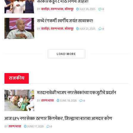
सरकारकडून ८ मोठे निर्णय जाहीर!
BY
वार्ताहर, तरुण भारत, सोलापूर
JULY 29, 2025
0
सच्चे रंगकर्मी स्वर्गीय जयंत सावरकर!
BY
वार्ताहर, तरुण भारत, सोलापूर
JULY 23, 2025
0
LOAD MORE
राजकीय
मतदानावेळी भाजप नगरसेवकांच्या एकजुटीचे प्रदर्शन
BY
तरुण भारत
JUNE 18, 2026
0
आज ६१५ नगरसेवक ठरणार किंगमेकर, जिल्ह्याचा बारावा आमदार कोण
BY
तरुण भारत
JUNE 17, 2026
0