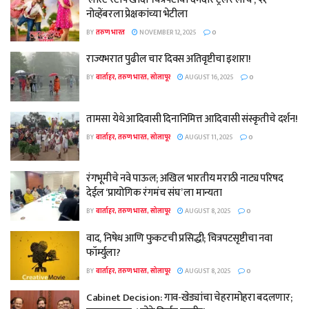
नोव्हेंबरला प्रेक्षकांच्या भेटीला
BY
तरुण भारत
NOVEMBER 12, 2025
0
राज्यभरात पुढील चार दिवस अतिवृष्टीचा इशारा!
BY
वार्ताहर, तरुण भारत, सोलापूर
AUGUST 16, 2025
0
तामसा येथे आदिवासी दिनानिमित्त आदिवासी संस्कृतीचे दर्शन!
BY
वार्ताहर, तरुण भारत, सोलापूर
AUGUST 11, 2025
0
रंगभूमीचे नवे पाऊल; अखिल भारतीय मराठी नाट्य परिषद
देईल ‘प्रायोगिक रंगमंच संघ’ ला मान्यता
BY
वार्ताहर, तरुण भारत, सोलापूर
AUGUST 8, 2025
0
वाद, निषेध आणि फुकटची प्रसिद्धी; चित्रपटसृष्टीचा नवा
फॉर्म्युला?
BY
वार्ताहर, तरुण भारत, सोलापूर
AUGUST 8, 2025
0
Cabinet Decision: गाव-खेड्यांचा चेहरामोहरा बदलणार;