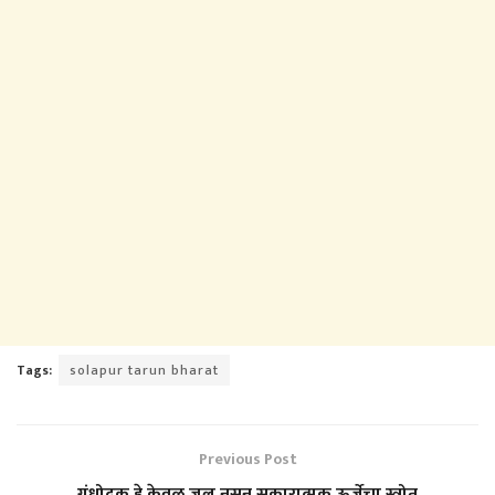
Tags:
solapur tarun bharat
Previous Post
गंधोदक हे केवळ जल नसून सकारात्मक ऊर्जेचा स्त्रोत