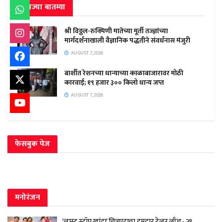
ताज्या बातम्या
श्री विठ्ठल-रुक्मिणी मातेच्या मूर्ती तज्ज्ञांच्या
मार्गदर्शनाखाली वैज्ञानिक पद्धतीने संवर्धनास मंजुरी
AUGUST 7, 2026
बार्शीत रेशनच्या धान्याच्या काळाबाजारावर मोठी
कारवाई; १९ हजार ३०० किलो धान्य जप्त
AUGUST 7, 2026
फेसबुक पेज
मनोरंजन
‘लास्ट स्टॉप खांदा’ चित्रपटाचा दमदार ट्रेलर लाँच ; २१