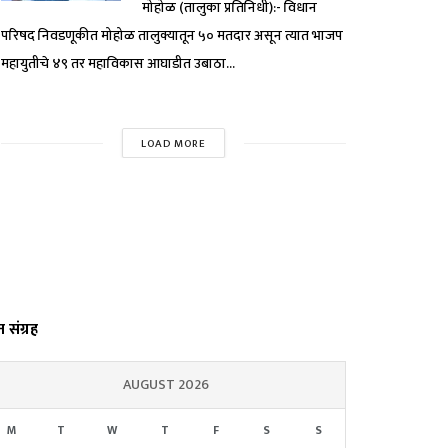
मोहोळ (तालुका प्रतिनिधी):- विधान
परिषद निवडणूकीत मोहोळ तालुक्यातून ५० मतदार असून त्यात भाजप
महायुतीचे ४९ तर महाविकास आघाडीत उबाठा...
LOAD MORE
्त संग्रह
AUGUST 2026
M
T
W
T
F
S
S