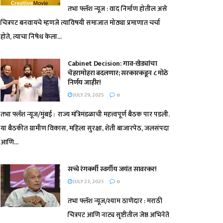
तभा फ्लॅश न्यूज : वाद निर्माण होतील असे
चित्रपट बनवायचे म्हणजे त्याविषयी समाजात मोठ्या प्रमाणात चर्चा
होते, त्याचा निषेध केला...
Cabinet Decision: गाव-खेड्यांचा
चेहरामोहरा बदलणार; सरकारकडून ८ मोठे
निर्णय जाहीर!
JULY 29, 2025
0
तभा फ्लॅश न्यूज/मुंबई : राज्य मंत्रिमंडळाची महत्त्वपूर्ण बैठक पार पडली.
या बैठकीत ग्रामीण विकास, महिला सुरक्षा, शेती बाजारपेठ, जलसंपदा
आणि...
सच्चे रंगकर्मी स्वर्गीय जयंत सावरकर!
JULY 23, 2025
0
तभा फ्लॅश न्यूज/श्याम ठाणेदार : मराठी
चित्रपट आणि नाट्य सृष्टीतील जेष्ठ अभिनेते