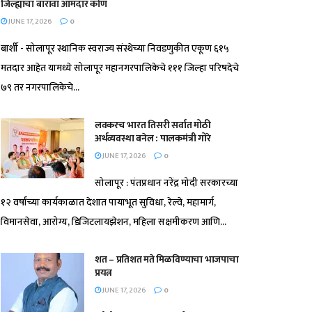
जिल्ह्याचा बारावा आमदार कोण
JUNE 17, 2026
0
बार्शी - सोलापूर स्थानिक स्वराज्य संस्थेच्या निवडणुकीत एकूण ६१५
मतदार आहेत यामध्ये सोलापूर महानगरपालिकेचे १११ जिल्हा परिषदेचे
७९ तर नगरपालिकेचे...
लवकरच भारत तिसरी सर्वात मोठी
अर्थव्यवस्था बनेल : पालकमंत्री गोरे
JUNE 17, 2026
0
सोलापूर : पंतप्रधान नरेंद्र मोदी सरकारच्या
१२ वर्षांच्या कार्यकाळात देशात पायाभूत सुविधा, रेल्वे, महामार्ग,
विमानसेवा, आरोग्य, डिजिटलायझेशन, महिला सक्षमीकरण आणि...
शत – प्रतिशत मते मिळविण्याचा भाजपाचा
प्रयत्न
JUNE 17, 2026
0