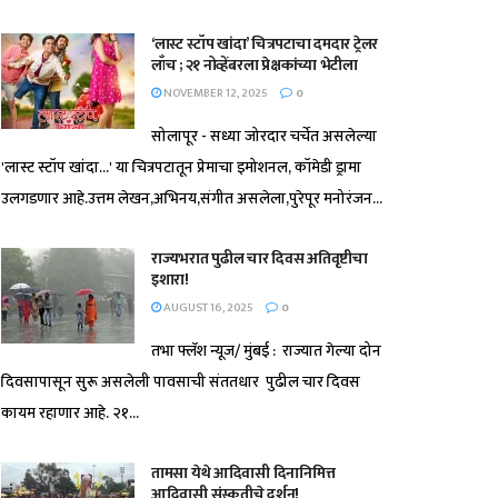
‘लास्ट स्टॉप खांदा’ चित्रपटाचा दमदार ट्रेलर
लाँच ; २१ नोव्हेंबरला प्रेक्षकांच्या भेटीला
NOVEMBER 12, 2025
0
सोलापूर - सध्या जोरदार चर्चेत असलेल्या
'लास्ट स्टॉप खांदा...' या चित्रपटातून प्रेमाचा इमोशनल, कॉमेडी ड्रामा
उलगडणार आहे.उत्तम लेखन,अभिनय,संगीत असलेला,पुरेपूर मनोरंजन...
राज्यभरात पुढील चार दिवस अतिवृष्टीचा
इशारा!
AUGUST 16, 2025
0
तभा फ्लॅश न्यूज/ मुंबई : राज्यात गेल्या दोन
दिवसापासून सुरू असलेली पावसाची संततधार पुढील चार दिवस
कायम रहाणार आहे. २१...
तामसा येथे आदिवासी दिनानिमित्त
आदिवासी संस्कृतीचे दर्शन!