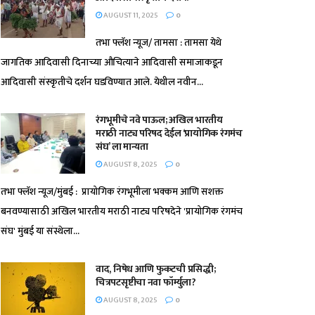
AUGUST 11, 2025
0
तभा फ्लॅश न्यूज/ तामसा : तामसा येथे
जागतिक आदिवासी दिनाच्या औचित्याने आदिवासी समाजाकडून
आदिवासी संस्कृतीचे दर्शन घडविण्यात आले. येथील नवीन...
रंगभूमीचे नवे पाऊल; अखिल भारतीय
मराठी नाट्य परिषद देईल ‘प्रायोगिक रंगमंच
संघ’ ला मान्यता
AUGUST 8, 2025
0
तभा फ्लॅश न्यूज/मुंबई : प्रायोगिक रंगभूमीला भक्कम आणि सशक्त
बनवण्यासाठी अखिल भारतीय मराठी नाट्य परिषदेने 'प्रायोगिक रंगमंच
संघ' मुंबई या संस्थेला...
वाद, निषेध आणि फुकटची प्रसिद्धी;
चित्रपटसृष्टीचा नवा फॉर्म्युला?
AUGUST 8, 2025
0