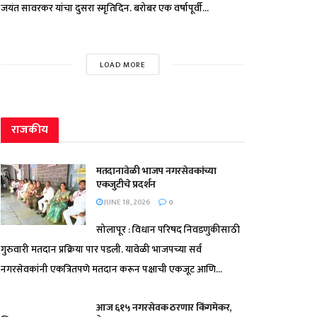
जयंत सावरकर यांचा दुसरा स्मृतिदिन. बरोबर एक वर्षापूर्वी...
LOAD MORE
राजकीय
मतदानावेळी भाजप नगरसेवकांच्या
एकजुटीचे प्रदर्शन
JUNE 18, 2026
0
सोलापूर : विधान परिषद निवडणुकीसाठी
गुरुवारी मतदान प्रक्रिया पार पडली. यावेळी भाजपच्या सर्व
नगरसेवकांनी एकत्रितपणे मतदान करून पक्षाची एकजूट आणि...
आज ६१५ नगरसेवक ठरणार किंगमेकर,