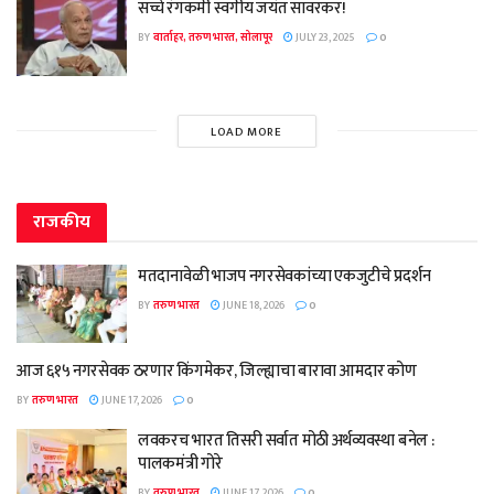
सच्चे रंगकर्मी स्वर्गीय जयंत सावरकर!
BY
वार्ताहर, तरुण भारत, सोलापूर
JULY 23, 2025
0
LOAD MORE
राजकीय
मतदानावेळी भाजप नगरसेवकांच्या एकजुटीचे प्रदर्शन
BY
तरुण भारत
JUNE 18, 2026
0
आज ६१५ नगरसेवक ठरणार किंगमेकर, जिल्ह्याचा बारावा आमदार कोण
BY
तरुण भारत
JUNE 17, 2026
0
लवकरच भारत तिसरी सर्वात मोठी अर्थव्यवस्था बनेल :
पालकमंत्री गोरे
BY
तरुण भारत
JUNE 17, 2026
0