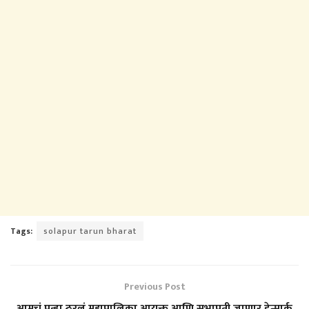
Tags:
solapur tarun bharat
Previous Post
आमचं पुन्हा ठरलं महापालिका आयुक्त आणि सभापती जाणार डेन्मार्क