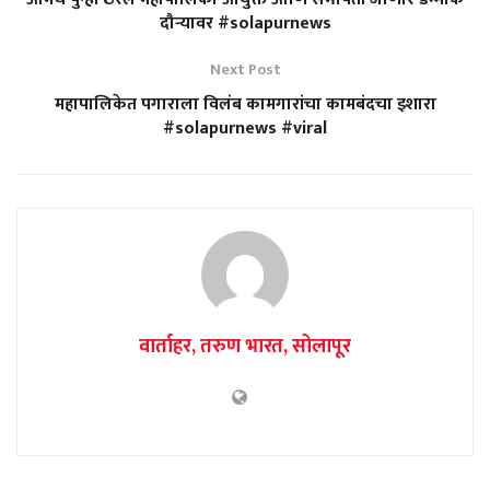
दौऱ्यावर #solapurnews
Next Post
महापालिकेत पगाराला विलंब कामगारांचा कामबंदचा इशारा
#solapurnews #viral
वार्ताहर, तरुण भारत, सोलापूर