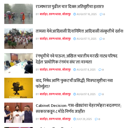
राज्यभरात पुढील चार दिवस अतिवृष्टीचा इशारा!
BY
वार्ताहर, तरुण भारत, सोलापूर
AUGUST 16, 2025
0
तामसा येथे आदिवासी दिनानिमित्त आदिवासी संस्कृतीचे दर्शन!
BY
वार्ताहर, तरुण भारत, सोलापूर
AUGUST 11, 2025
0
रंगभूमीचे नवे पाऊल; अखिल भारतीय मराठी नाट्य परिषद
देईल ‘प्रायोगिक रंगमंच संघ’ ला मान्यता
BY
वार्ताहर, तरुण भारत, सोलापूर
AUGUST 8, 2025
0
वाद, निषेध आणि फुकटची प्रसिद्धी; चित्रपटसृष्टीचा नवा
फॉर्म्युला?
BY
वार्ताहर, तरुण भारत, सोलापूर
AUGUST 8, 2025
0
Cabinet Decision: गाव-खेड्यांचा चेहरामोहरा बदलणार;
सरकारकडून ८ मोठे निर्णय जाहीर!
BY
वार्ताहर, तरुण भारत, सोलापूर
JULY 29, 2025
0