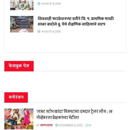
AUGUST 8, 2026
शिवशाही फाउंडेशनच्या वतीने जि. प. प्राथमिक मराठी
शाळा बादोले बु. येथे शैक्षणिक साहित्याचे वाटप
AUGUST 8, 2026
फेसबुक पेज
मनोरंजन
‘लास्ट स्टॉप खांदा’ चित्रपटाचा दमदार ट्रेलर लाँच ; २१
नोव्हेंबरला प्रेक्षकांच्या भेटीला
BY
तरुण भारत
NOVEMBER 12, 2025
0