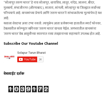
“सोलापूर तरुण भारत” हे नाव सोलापूर, धाराशिव, लातूर, नांदेड, जालना, बीदर,
गुलबर्गा, संभाजीनगर (औरंगाबाद ), सातारा, सांगली, कोल्हापूर या जिल्ह्यात सर्वांच्या
परिचयाचे आहे. वाचकांच्या प्रेमाचे आणि ‘तरुण भारत’ने सांभाळलेल्या मूल्यांचेच हे यश
आहे.
यशाला शेवटचा असा टप्पा नसतो. त्यामुळेच आता प्रत्येकाच्या हातातील स्मार्ट फोनवर,
टेबलवरील कॉम्प्युटर स्क्रीनवर ‘तरुण भारत’ वाचता येईल. जगभरातील वाचकांना
‘तरुण भारत’ वेब आवृत्तीच्या स्वरुपात नव्या तंत्रज्ञानाच्या सहाय्याने उपलब्ध होत आहे.
Subscribe Our Youtube Channel
वेबसाईट दर्शक