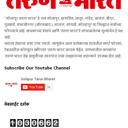
“सोलापूर तरुण भारत” हे नाव सोलापूर, धाराशिव, लातूर, नांदेड, जालना, बीदर,
गुलबर्गा, संभाजीनगर (औरंगाबाद ), सातारा, सांगली, कोल्हापूर या जिल्ह्यात सर्वांच्या
परिचयाचे आहे. वाचकांच्या प्रेमाचे आणि ‘तरुण भारत’ने सांभाळलेल्या मूल्यांचेच हे यश
आहे.
यशाला शेवटचा असा टप्पा नसतो. त्यामुळेच आता प्रत्येकाच्या हातातील स्मार्ट फोनवर,
टेबलवरील कॉम्प्युटर स्क्रीनवर ‘तरुण भारत’ वाचता येईल. जगभरातील वाचकांना
‘तरुण भारत’ वेब आवृत्तीच्या स्वरुपात नव्या तंत्रज्ञानाच्या सहाय्याने उपलब्ध होत आहे.
Subscribe Our Youtube Channel
वेबसाईट दर्शक