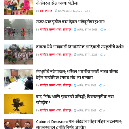
नोव्हेंबरला प्रेक्षकांच्या भेटीला
BY
तरुण भारत
NOVEMBER 12, 2025
0
राज्यभरात पुढील चार दिवस अतिवृष्टीचा इशारा!
BY
वार्ताहर, तरुण भारत, सोलापूर
AUGUST 16, 2025
0
तामसा येथे आदिवासी दिनानिमित्त आदिवासी संस्कृतीचे दर्शन!
BY
वार्ताहर, तरुण भारत, सोलापूर
AUGUST 11, 2025
0
रंगभूमीचे नवे पाऊल; अखिल भारतीय मराठी नाट्य परिषद
देईल ‘प्रायोगिक रंगमंच संघ’ ला मान्यता
BY
वार्ताहर, तरुण भारत, सोलापूर
AUGUST 8, 2025
0
वाद, निषेध आणि फुकटची प्रसिद्धी; चित्रपटसृष्टीचा नवा
फॉर्म्युला?
BY
वार्ताहर, तरुण भारत, सोलापूर
AUGUST 8, 2025
0
Cabinet Decision: गाव-खेड्यांचा चेहरामोहरा बदलणार;
सरकारकडून ८ मोठे निर्णय जाहीर!