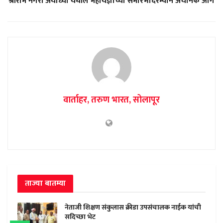
श्रीराम नगरी अयोध्या येथील महायज्ञाच्या समारंभादरम्यान अचानक आग
वार्ताहर, तरुण भारत, सोलापूर
ताज्या बातम्या
नेताजी शिक्षण संकुलास क्रीडा उपसंचालक नाईक यांची
सदिच्छा भेट