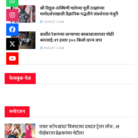
श्री विठ्ठल-रुक्मिणी मातेच्या मूर्ती तज्ज्ञांच्या
मार्गदर्शनाखाली वैज्ञानिक पद्धतीने संवर्धनास मंजुरी
AUGUST 7, 2026
बार्शीत रेशनच्या धान्याच्या काळाबाजारावर मोठी
कारवाई; १९ हजार ३०० किलो धान्य जप्त
AUGUST 7, 2026
फेसबुक पेज
मनोरंजन
‘लास्ट स्टॉप खांदा’ चित्रपटाचा दमदार ट्रेलर लाँच ; २१
नोव्हेंबरला प्रेक्षकांच्या भेटीला