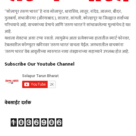
“सोलापूर तरुण भारत” हे नाव सोलापूर, धाराशिव, लातूर, नांदेड, जालना, बीदर,
गुलबर्गा, संभाजीनगर (औरंगाबाद ), सातारा, सांगली, कोल्हापूर या जिल्ह्यात सर्वांच्या
परिचयाचे आहे. वाचकांच्या प्रेमाचे आणि ‘तरुण भारत’ने सांभाळलेल्या मूल्यांचेच हे यश
आहे.
यशाला शेवटचा असा टप्पा नसतो. त्यामुळेच आता प्रत्येकाच्या हातातील स्मार्ट फोनवर,
टेबलवरील कॉम्प्युटर स्क्रीनवर ‘तरुण भारत’ वाचता येईल. जगभरातील वाचकांना
‘तरुण भारत’ वेब आवृत्तीच्या स्वरुपात नव्या तंत्रज्ञानाच्या सहाय्याने उपलब्ध होत आहे.
Subscribe Our Youtube Channel
वेबसाईट दर्शक