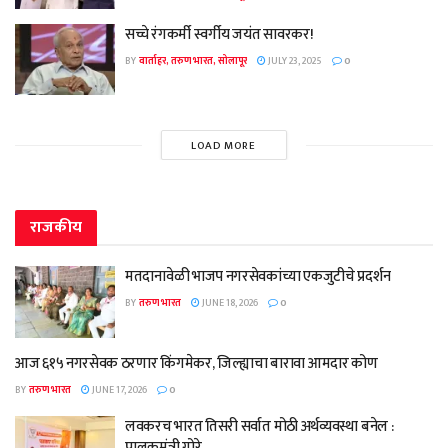
सच्चे रंगकर्मी स्वर्गीय जयंत सावरकर!
BY
वार्ताहर, तरुण भारत, सोलापूर
JULY 23, 2025
0
LOAD MORE
राजकीय
मतदानावेळी भाजप नगरसेवकांच्या एकजुटीचे प्रदर्शन
BY
तरुण भारत
JUNE 18, 2026
0
आज ६१५ नगरसेवक ठरणार किंगमेकर, जिल्ह्याचा बारावा आमदार कोण
BY
तरुण भारत
JUNE 17, 2026
0
लवकरच भारत तिसरी सर्वात मोठी अर्थव्यवस्था बनेल :
पालकमंत्री गोरे