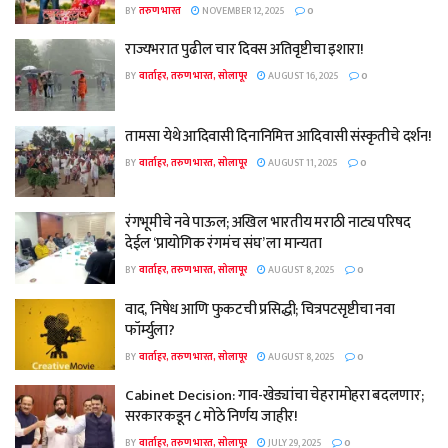
BY
तरुण भारत
NOVEMBER 12, 2025
0
राज्यभरात पुढील चार दिवस अतिवृष्टीचा इशारा!
BY
वार्ताहर, तरुण भारत, सोलापूर
AUGUST 16, 2025
0
तामसा येथे आदिवासी दिनानिमित्त आदिवासी संस्कृतीचे दर्शन!
BY
वार्ताहर, तरुण भारत, सोलापूर
AUGUST 11, 2025
0
रंगभूमीचे नवे पाऊल; अखिल भारतीय मराठी नाट्य परिषद
देईल ‘प्रायोगिक रंगमंच संघ’ ला मान्यता
BY
वार्ताहर, तरुण भारत, सोलापूर
AUGUST 8, 2025
0
वाद, निषेध आणि फुकटची प्रसिद्धी; चित्रपटसृष्टीचा नवा
फॉर्म्युला?
BY
वार्ताहर, तरुण भारत, सोलापूर
AUGUST 8, 2025
0
Cabinet Decision: गाव-खेड्यांचा चेहरामोहरा बदलणार;
सरकारकडून ८ मोठे निर्णय जाहीर!
BY
वार्ताहर, तरुण भारत, सोलापूर
JULY 29, 2025
0