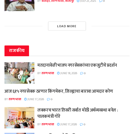
BY
वार्ताहर, तरुण भारत, सोलापूर
JULY 23, 2025
0
LOAD MORE
राजकीय
मतदानावेळी भाजप नगरसेवकांच्या एकजुटीचे प्रदर्शन
BY
तरुण भारत
JUNE 18, 2026
0
आज ६१५ नगरसेवक ठरणार किंगमेकर, जिल्ह्याचा बारावा आमदार कोण
BY
तरुण भारत
JUNE 17, 2026
0
लवकरच भारत तिसरी सर्वात मोठी अर्थव्यवस्था बनेल :
पालकमंत्री गोरे
BY
तरुण भारत
JUNE 17, 2026
0