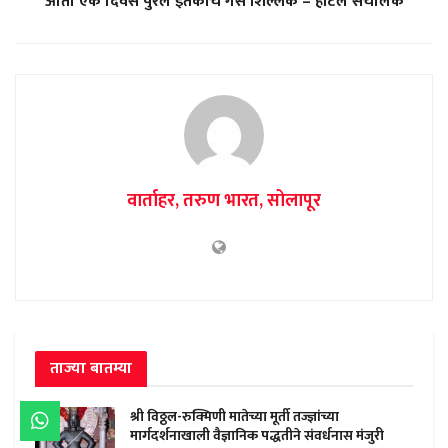
आता एक दिवस पुरेल इतकाच गॅस शिल्लक – हॉटेल संचालक
वार्ताहर, तरुण भारत, सोलापूर
ताज्या बातम्या
श्री विठ्ठल-रुक्मिणी मातेच्या मूर्ती तज्ज्ञांच्या
मार्गदर्शनाखाली वैज्ञानिक पद्धतीने संवर्धनास मंजुरी