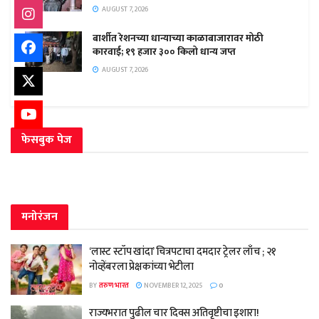
AUGUST 7, 2026
बार्शीत रेशनच्या धान्याच्या काळाबाजारावर मोठी
कारवाई; १९ हजार ३०० किलो धान्य जप्त
AUGUST 7, 2026
फेसबुक पेज
मनोरंजन
‘लास्ट स्टॉप खांदा’ चित्रपटाचा दमदार ट्रेलर लाँच ; २१
नोव्हेंबरला प्रेक्षकांच्या भेटीला
BY
तरुण भारत
NOVEMBER 12, 2025
0
राज्यभरात पुढील चार दिवस अतिवृष्टीचा इशारा!