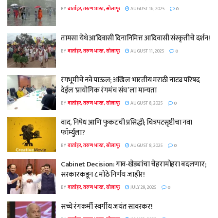
BY
वार्ताहर, तरुण भारत, सोलापूर
AUGUST 16, 2025
0
तामसा येथे आदिवासी दिनानिमित्त आदिवासी संस्कृतीचे दर्शन!
BY
वार्ताहर, तरुण भारत, सोलापूर
AUGUST 11, 2025
0
रंगभूमीचे नवे पाऊल; अखिल भारतीय मराठी नाट्य परिषद
देईल ‘प्रायोगिक रंगमंच संघ’ ला मान्यता
BY
वार्ताहर, तरुण भारत, सोलापूर
AUGUST 8, 2025
0
वाद, निषेध आणि फुकटची प्रसिद्धी; चित्रपटसृष्टीचा नवा
फॉर्म्युला?
BY
वार्ताहर, तरुण भारत, सोलापूर
AUGUST 8, 2025
0
Cabinet Decision: गाव-खेड्यांचा चेहरामोहरा बदलणार;
सरकारकडून ८ मोठे निर्णय जाहीर!
BY
वार्ताहर, तरुण भारत, सोलापूर
JULY 29, 2025
0
सच्चे रंगकर्मी स्वर्गीय जयंत सावरकर!