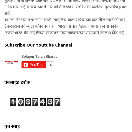
गुलबर्गा, संभाजीनगर (औरंगाबाद ), सातारा, सांगली, कोल्हापूर या जिल्ह्यात सर्वांच्या
परिचयाचे आहे. वाचकांच्या प्रेमाचे आणि ‘तरुण भारत’ने सांभाळलेल्या मूल्यांचेच हे यश
आहे.
यशाला शेवटचा असा टप्पा नसतो. त्यामुळेच आता प्रत्येकाच्या हातातील स्मार्ट फोनवर,
टेबलवरील कॉम्प्युटर स्क्रीनवर ‘तरुण भारत’ वाचता येईल. जगभरातील वाचकांना
‘तरुण भारत’ वेब आवृत्तीच्या स्वरुपात नव्या तंत्रज्ञानाच्या सहाय्याने उपलब्ध होत आहे.
Subscribe Our Youtube Channel
वेबसाईट दर्शक
वृत्त संग्रह