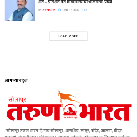
शत – प्रतिशत मते मिळविण्याचा भाजपाचा प्रयत्न
BY
तरुण भारत
JUNE 17, 2026
0
LOAD MORE
आमच्याबद्दल
“सोलापूर तरुण भारत” हे नाव सोलापूर, धाराशिव, लातूर, नांदेड, जालना, बीदर,