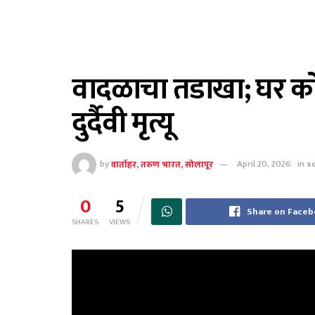
वादळाचा तडाखा; घर को
दुर्दैवी मृत्यू
by
वार्ताहर, तरुण भारत, सोलापूर
April 20, 2026
in
s
0
5
Share on Face
SHARES
VIEWS