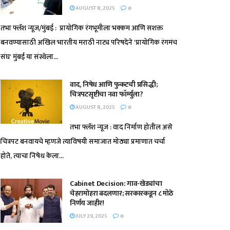
AUGUST 8, 2025
0
तभा फ्लॅश न्यूज/मुंबई : प्रायोगिक रंगभूमीला भक्कम आणि सशक्त
बनवण्यासाठी अखिल भारतीय मराठी नाट्य परिषदेने 'प्रायोगिक रंगमंच
संघ' मुंबई या संस्थेला...
वाद, निषेध आणि फुकटची प्रसिद्धी;
चित्रपटसृष्टीचा नवा फॉर्म्युला?
AUGUST 8, 2025
0
तभा फ्लॅश न्यूज : वाद निर्माण होतील असे
चित्रपट बनवायचे म्हणजे त्याविषयी समाजात मोठ्या प्रमाणात चर्चा
होते, त्याचा निषेध केला...
Cabinet Decision: गाव-खेड्यांचा
चेहरामोहरा बदलणार; सरकारकडून ८ मोठे
निर्णय जाहीर!
JULY 29, 2025
0