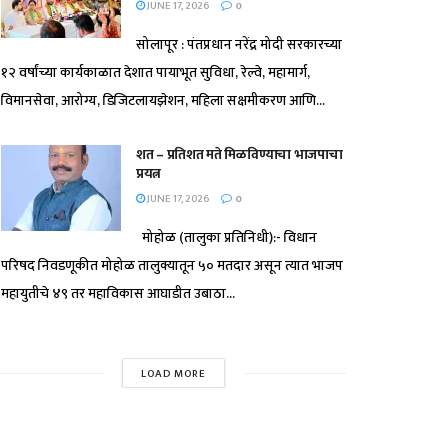
JUNE 17, 2026
0
सोलापूर : पंतप्रधान नरेंद्र मोदी सरकारच्या
१२ वर्षांच्या कार्यकाळात देशात पायाभूत सुविधा, रेल्वे, महामार्ग,
विमानसेवा, आरोग्य, डिजिटलायझेशन, महिला सक्षमीकरण आणि...
शत – प्रतिशत मते मिळविण्याचा भाजपाचा
प्रयत्न
JUNE 17, 2026
0
मोहोळ (तालुका प्रतिनिधी):- विधान
परिषद निवडणूकीत मोहोळ तालुक्यातून ५० मतदार असून त्यात भाजप
महायुतीचे ४९ तर महाविकास आघाडीत उबाठा...
LOAD MORE