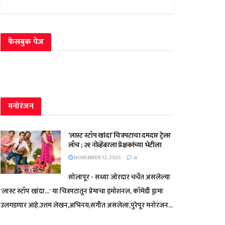
फेसबुक पेज
मनोरंजन
‘लास्ट स्टॉप खांदा’ चित्रपटाचा दमदार ट्रेलर
लाँच ; २१ नोव्हेंबरला प्रेक्षकांच्या भेटीला
NOVEMBER 12, 2025
0
सोलापूर - सध्या जोरदार चर्चेत असलेल्या
'लास्ट स्टॉप खांदा...' या चित्रपटातून प्रेमाचा इमोशनल, कॉमेडी ड्रामा
उलगडणार आहे.उत्तम लेखन,अभिनय,संगीत असलेला,पुरेपूर मनोरंजन...