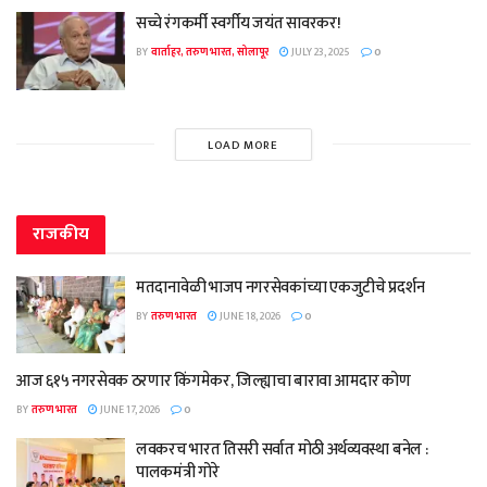
सच्चे रंगकर्मी स्वर्गीय जयंत सावरकर!
BY
वार्ताहर, तरुण भारत, सोलापूर
JULY 23, 2025
0
LOAD MORE
राजकीय
मतदानावेळी भाजप नगरसेवकांच्या एकजुटीचे प्रदर्शन
BY
तरुण भारत
JUNE 18, 2026
0
आज ६१५ नगरसेवक ठरणार किंगमेकर, जिल्ह्याचा बारावा आमदार कोण
BY
तरुण भारत
JUNE 17, 2026
0
लवकरच भारत तिसरी सर्वात मोठी अर्थव्यवस्था बनेल :
पालकमंत्री गोरे