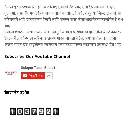
“सोलापूर तरुण भारत” हे नाव सोलापूर, धाराशिव, लातूर, नांदेड, जालना, बीदर,
गुलबर्गा, संभाजीनगर (औरंगाबाद ), सातारा, सांगली, कोल्हापूर या जिल्ह्यात सर्वांच्या
परिचयाचे आहे. वाचकांच्या प्रेमाचे आणि ‘तरुण भारत’ने सांभाळलेल्या मूल्यांचेच हे यश
आहे.
यशाला शेवटचा असा टप्पा नसतो. त्यामुळेच आता प्रत्येकाच्या हातातील स्मार्ट फोनवर,
टेबलवरील कॉम्प्युटर स्क्रीनवर ‘तरुण भारत’ वाचता येईल. जगभरातील वाचकांना
‘तरुण भारत’ वेब आवृत्तीच्या स्वरुपात नव्या तंत्रज्ञानाच्या सहाय्याने उपलब्ध होत आहे.
Subscribe Our Youtube Channel
वेबसाईट दर्शक