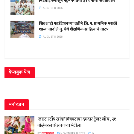
मिडवाईफपासून मेट्रनपर्यंतचा ३१ वर्षांचा सेवाप्रवास
AUGUST 8, 2026
शिवशाही फाउंडेशनच्या वतीने जि. प. प्राथमिक मराठी
शाळा बादोले बु. येथे शैक्षणिक साहित्याचे वाटप
AUGUST 8, 2026
फेसबुक पेज
मनोरंजन
‘लास्ट स्टॉप खांदा’ चित्रपटाचा दमदार ट्रेलर लाँच ; २१
नोव्हेंबरला प्रेक्षकांच्या भेटीला
BY
तरुण भारत
NOVEMBER 12, 2025
0