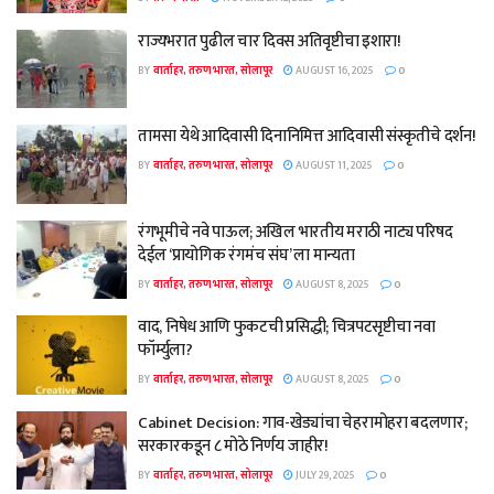
राज्यभरात पुढील चार दिवस अतिवृष्टीचा इशारा!
BY
वार्ताहर, तरुण भारत, सोलापूर
AUGUST 16, 2025
0
तामसा येथे आदिवासी दिनानिमित्त आदिवासी संस्कृतीचे दर्शन!
BY
वार्ताहर, तरुण भारत, सोलापूर
AUGUST 11, 2025
0
रंगभूमीचे नवे पाऊल; अखिल भारतीय मराठी नाट्य परिषद
देईल ‘प्रायोगिक रंगमंच संघ’ ला मान्यता
BY
वार्ताहर, तरुण भारत, सोलापूर
AUGUST 8, 2025
0
वाद, निषेध आणि फुकटची प्रसिद्धी; चित्रपटसृष्टीचा नवा
फॉर्म्युला?
BY
वार्ताहर, तरुण भारत, सोलापूर
AUGUST 8, 2025
0
Cabinet Decision: गाव-खेड्यांचा चेहरामोहरा बदलणार;
सरकारकडून ८ मोठे निर्णय जाहीर!
BY
वार्ताहर, तरुण भारत, सोलापूर
JULY 29, 2025
0