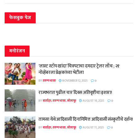
फेसबुक पेज
मनोरंजन
‘लास्ट स्टॉप खांदा’ चित्रपटाचा दमदार ट्रेलर लाँच ; २१
नोव्हेंबरला प्रेक्षकांच्या भेटीला
BY
तरुण भारत
NOVEMBER 12, 2025
0
राज्यभरात पुढील चार दिवस अतिवृष्टीचा इशारा!
BY
वार्ताहर, तरुण भारत, सोलापूर
AUGUST 16, 2025
0
तामसा येथे आदिवासी दिनानिमित्त आदिवासी संस्कृतीचे दर्शन!
BY
वार्ताहर, तरुण भारत, सोलापूर
AUGUST 11, 2025
0