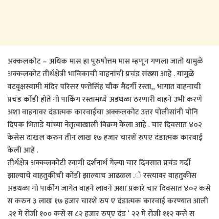
अक्कलकोट – अधिक मास हा पुरुषोत्तम मास म्हणून गणला जातो यामुळे
अक्कलकोट तीर्थक्षेत्री भाविकाची वाहनांची प्रचंड संख्या आहे . यामुळे
वटवृक्षस्वामी मंदिर परिसर फत्तेसिंह चौक मैंदर्गी रस्ता,, भागात वाहनाची
प्रचंड कोंडी होते नो पार्किग रस्तामध्ये अडथळा ठरणारी वाहने उभी करणे
अशा वाहनावर दंडात्मक कारवाईचा अक्कलकोट उत्तर पोलीसांनी पोनि
दिपक भिताडे यांच्या नेतृत्वाखाली विक्रम केला आहे . चार दिवसात ४०२
केसेस दाखल करुन तीन लाख १७ हजार चारशें रुपए दंडात्मक कारवाई
केली आहे .
तीर्थक्षेत्र अक्कलकोटी स्वामी दर्शनार्थ गेल्या चार दिवसात प्रचंड गर्दी
झाल्याचे वाहतुकीची कोंडी झाल्याच आढळल .े रस्त्यावर वाहतुकीस
अडथळा नो पार्कीग जागेत वाहने लावने अशा प्रकारे चार दिवसात ४०२ कसे
स करुन ३ लाख १७ हजार चारशे रुप ए दंडात्मक कारवाई करण्यात आली
.२१ मे रोजी १०० कसे स ८२ हजार रुप्ए दंड ‘ २२ मे रोजी ११२ कसे स