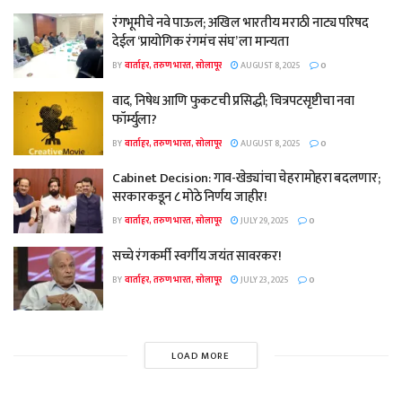
रंगभूमीचे नवे पाऊल; अखिल भारतीय मराठी नाट्य परिषद
देईल ‘प्रायोगिक रंगमंच संघ’ ला मान्यता
BY
वार्ताहर, तरुण भारत, सोलापूर
AUGUST 8, 2025
0
वाद, निषेध आणि फुकटची प्रसिद्धी; चित्रपटसृष्टीचा नवा
फॉर्म्युला?
BY
वार्ताहर, तरुण भारत, सोलापूर
AUGUST 8, 2025
0
Cabinet Decision: गाव-खेड्यांचा चेहरामोहरा बदलणार;
सरकारकडून ८ मोठे निर्णय जाहीर!
BY
वार्ताहर, तरुण भारत, सोलापूर
JULY 29, 2025
0
सच्चे रंगकर्मी स्वर्गीय जयंत सावरकर!
BY
वार्ताहर, तरुण भारत, सोलापूर
JULY 23, 2025
0
LOAD MORE