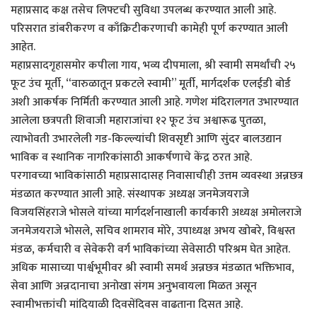
महाप्रसाद कक्ष तसेच लिफ्टची सुविधा उपलब्ध करण्यात आली आहे.
परिसरात डांबरीकरण व काँक्रिटीकरणाची कामेही पूर्ण करण्यात आली
आहेत.
महाप्रसादगृहासमोर कपीला गाय, भव्य दीपमाला, श्री स्वामी समर्थांची २५
फूट उंच मूर्ती, “वारुळातून प्रकटले स्वामी” मूर्ती, मार्गदर्शक एलईडी बोर्ड
अशी आकर्षक निर्मिती करण्यात आली आहे. गणेश मंदिरालगत उभारण्यात
आलेला छत्रपती शिवाजी महाराजांचा १२ फूट उंच अश्वारूढ पुतळा,
त्याभोवती उभारलेली गड-किल्ल्यांची शिवसृष्टी आणि सुंदर बालउद्यान
भाविक व स्थानिक नागरिकांसाठी आकर्षणाचे केंद्र ठरत आहे.
परगावच्या भाविकांसाठी महाप्रसादासह निवासाचीही उत्तम व्यवस्था अन्नछत्र
मंडळात करण्यात आली आहे. संस्थापक अध्यक्ष जनमेजयराजे
विजयसिंहराजे भोसले यांच्या मार्गदर्शनाखाली कार्यकारी अध्यक्ष अमोलराजे
जनमेजयराजे भोसले, सचिव शामराव मोरे, उपाध्यक्ष अभय खोबरे, विश्वस्त
मंडळ, कर्मचारी व सेवेकरी वर्ग भाविकांच्या सेवेसाठी परिश्रम घेत आहेत.
अधिक मासाच्या पार्श्वभूमीवर श्री स्वामी समर्थ अन्नछत्र मंडळात भक्तिभाव,
सेवा आणि अन्नदानाचा अनोखा संगम अनुभवायला मिळत असून
स्वामीभक्तांची मांदियाळी दिवसेंदिवस वाढताना दिसत आहे.