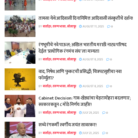
तामसा येथे आदिवासी दिनानिमित्त आदिवासी संस्कृतीचे दर्शन!
BY
वार्ताहर, तरुण भारत, सोलापूर
AUGUST 11, 2025
0
रंगभूमीचे नवे पाऊल; अखिल भारतीय मराठी नाट्य परिषद
देईल ‘प्रायोगिक रंगमंच संघ’ ला मान्यता
BY
वार्ताहर, तरुण भारत, सोलापूर
AUGUST 8, 2025
0
वाद, निषेध आणि फुकटची प्रसिद्धी; चित्रपटसृष्टीचा नवा
फॉर्म्युला?
BY
वार्ताहर, तरुण भारत, सोलापूर
AUGUST 8, 2025
0
Cabinet Decision: गाव-खेड्यांचा चेहरामोहरा बदलणार;
सरकारकडून ८ मोठे निर्णय जाहीर!
BY
वार्ताहर, तरुण भारत, सोलापूर
JULY 29, 2025
0
सच्चे रंगकर्मी स्वर्गीय जयंत सावरकर!
BY
वार्ताहर, तरुण भारत, सोलापूर
JULY 23, 2025
0