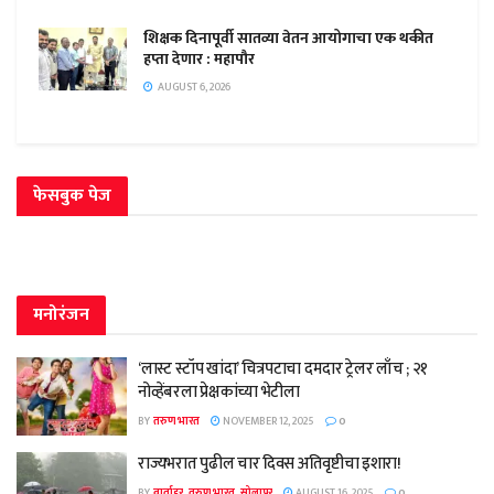
शिक्षक दिनापूर्वी सातव्या वेतन आयोगाचा एक थकीत
हप्ता देणार : महापौर
AUGUST 6, 2026
फेसबुक पेज
मनोरंजन
‘लास्ट स्टॉप खांदा’ चित्रपटाचा दमदार ट्रेलर लाँच ; २१
नोव्हेंबरला प्रेक्षकांच्या भेटीला
BY
तरुण भारत
NOVEMBER 12, 2025
0
राज्यभरात पुढील चार दिवस अतिवृष्टीचा इशारा!
BY
वार्ताहर, तरुण भारत, सोलापूर
AUGUST 16, 2025
0