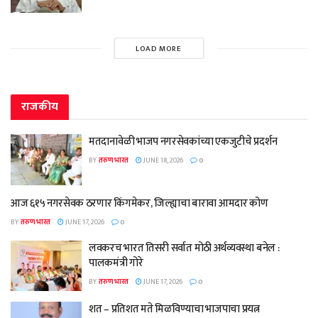
LOAD MORE
राजकीय
मतदानावेळी भाजप नगरसेवकांच्या एकजुटीचे प्रदर्शन
BY
तरुण भारत
JUNE 18, 2026
0
आज ६१५ नगरसेवक ठरणार किंगमेकर, जिल्ह्याचा बारावा आमदार कोण
BY
तरुण भारत
JUNE 17, 2026
0
लवकरच भारत तिसरी सर्वात मोठी अर्थव्यवस्था बनेल :
पालकमंत्री गोरे
BY
तरुण भारत
JUNE 17, 2026
0
शत – प्रतिशत मते मिळविण्याचा भाजपाचा प्रयत्न