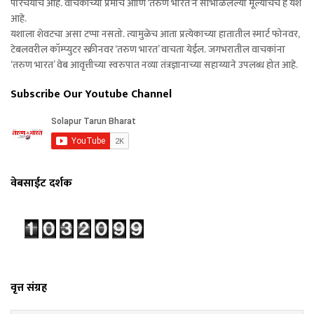
परिचयाचे आहे. वाचकांच्या प्रेमाचे आणि ‘तरुण भारत’ने सांभाळलेल्या मूल्यांचेच हे यश
आहे.
यशाला शेवटचा असा टप्पा नसतो. त्यामुळेच आता प्रत्येकाच्या हातातील स्मार्ट फोनवर,
टेबलवरील कॉम्प्युटर स्क्रीनवर ‘तरुण भारत’ वाचता येईल. जगभरातील वाचकांना
‘तरुण भारत’ वेब आवृत्तीच्या स्वरुपात नव्या तंत्रज्ञानाच्या सहाय्याने उपलब्ध होत आहे.
Subscribe Our Youtube Channel
वेबसाईट दर्शक
वृत्त संग्रह