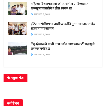
पहिल्या विश्वचषक खो-खो स्पर्धेतील प्राविण्यप्राप्त
खेळाडूंना तातडीने बक्षीस रक्कम द्या
AUGUST 5, 2026
हॉटेल असोसिएशन बार्शीच्यावतीने नूतन आमदार राजेंद्र
राऊत यांचा सत्कार
AUGUST 5, 2026
टेंभू-म्हैसाळचे पाणी माण नदीत आणण्यासाठी महायुती
सरकार कटिबद्ध
AUGUST 5, 2026
फेसबुक पेज
मनोरंजन