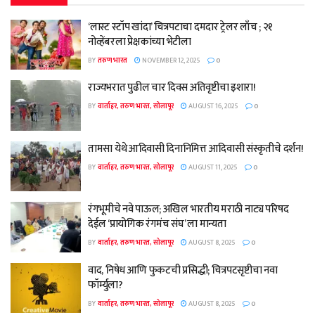
‘लास्ट स्टॉप खांदा’ चित्रपटाचा दमदार ट्रेलर लाँच ; २१
नोव्हेंबरला प्रेक्षकांच्या भेटीला
BY
तरुण भारत
NOVEMBER 12, 2025
0
राज्यभरात पुढील चार दिवस अतिवृष्टीचा इशारा!
BY
वार्ताहर, तरुण भारत, सोलापूर
AUGUST 16, 2025
0
तामसा येथे आदिवासी दिनानिमित्त आदिवासी संस्कृतीचे दर्शन!
BY
वार्ताहर, तरुण भारत, सोलापूर
AUGUST 11, 2025
0
रंगभूमीचे नवे पाऊल; अखिल भारतीय मराठी नाट्य परिषद
देईल ‘प्रायोगिक रंगमंच संघ’ ला मान्यता
BY
वार्ताहर, तरुण भारत, सोलापूर
AUGUST 8, 2025
0
वाद, निषेध आणि फुकटची प्रसिद्धी; चित्रपटसृष्टीचा नवा
फॉर्म्युला?
BY
वार्ताहर, तरुण भारत, सोलापूर
AUGUST 8, 2025
0