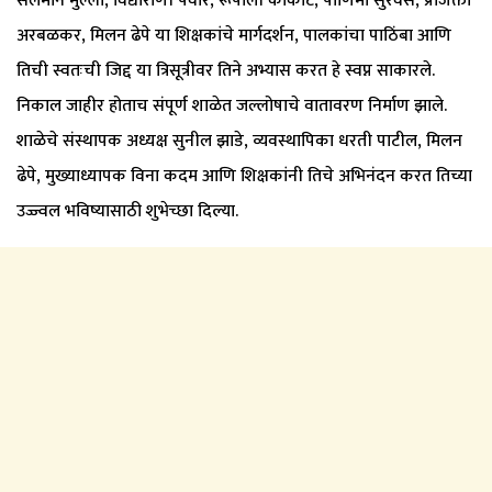
सलमान मुल्ला, विद्याराणी पवार, रूपाली कोकाटे, पौर्णिमा सुरवसे, प्राजक्ता
अरबळकर, मिलन ढेपे या शिक्षकांचे मार्गदर्शन, पालकांचा पाठिंबा आणि
तिची स्वतःची जिद्द या त्रिसूत्रीवर तिने अभ्यास करत हे स्वप्न साकारले.
निकाल जाहीर होताच संपूर्ण शाळेत जल्लोषाचे वातावरण निर्माण झाले.
शाळेचे संस्थापक अध्यक्ष सुनील झाडे, व्यवस्थापिका धरती पाटील, मिलन
ढेपे, मुख्याध्यापक विना कदम आणि शिक्षकांनी तिचे अभिनंदन करत तिच्या
उज्ज्वल भविष्यासाठी शुभेच्छा दिल्या.