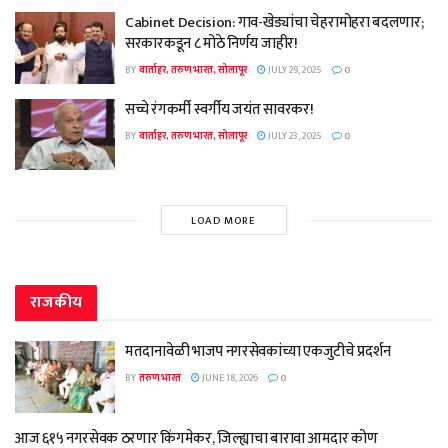
Cabinet Decision: गाव-खेड्यांचा चेहरामोहरा बदलणार;
सरकारकडून ८ मोठे निर्णय जाहीर!
BY
वार्ताहर, तरुण भारत, सोलापूर
JULY 29, 2025
0
सच्चे रंगकर्मी स्वर्गीय जयंत सावरकर!
BY
वार्ताहर, तरुण भारत, सोलापूर
JULY 23, 2025
0
LOAD MORE
राजकीय
मतदानावेळी भाजप नगरसेवकांच्या एकजुटीचे प्रदर्शन
BY
तरुण भारत
JUNE 18, 2026
0
आज ६१५ नगरसेवक ठरणार किंगमेकर, जिल्ह्याचा बारावा आमदार कोण