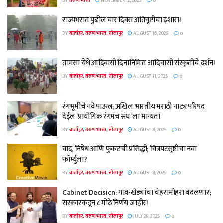
BY
तरुण भारत
NOVEMBER 12, 2025
0
राज्यभरात पुढील चार दिवस अतिवृष्टीचा इशारा!
BY
वार्ताहर, तरुण भारत, सोलापूर
AUGUST 16, 2025
0
तामसा येथे आदिवासी दिनानिमित्त आदिवासी संस्कृतीचे दर्शन!
BY
वार्ताहर, तरुण भारत, सोलापूर
AUGUST 11, 2025
0
रंगभूमीचे नवे पाऊल; अखिल भारतीय मराठी नाट्य परिषद
देईल ‘प्रायोगिक रंगमंच संघ’ ला मान्यता
BY
वार्ताहर, तरुण भारत, सोलापूर
AUGUST 8, 2025
0
वाद, निषेध आणि फुकटची प्रसिद्धी; चित्रपटसृष्टीचा नवा
फॉर्म्युला?
BY
वार्ताहर, तरुण भारत, सोलापूर
AUGUST 8, 2025
0
Cabinet Decision: गाव-खेड्यांचा चेहरामोहरा बदलणार;
सरकारकडून ८ मोठे निर्णय जाहीर!
BY
वार्ताहर, तरुण भारत, सोलापूर
JULY 29, 2025
0