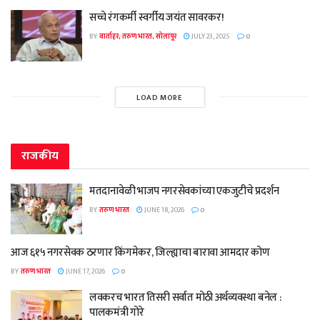
सच्चे रंगकर्मी स्वर्गीय जयंत सावरकर!
BY
वार्ताहर, तरुण भारत, सोलापूर
JULY 23, 2025
0
LOAD MORE
राजकीय
मतदानावेळी भाजप नगरसेवकांच्या एकजुटीचे प्रदर्शन
BY
तरुण भारत
JUNE 18, 2026
0
आज ६१५ नगरसेवक ठरणार किंगमेकर, जिल्ह्याचा बारावा आमदार कोण
BY
तरुण भारत
JUNE 17, 2026
0
लवकरच भारत तिसरी सर्वात मोठी अर्थव्यवस्था बनेल :
पालकमंत्री गोरे