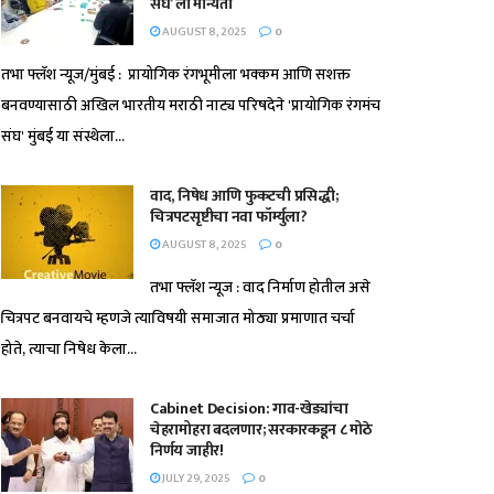
संघ’ ला मान्यता
AUGUST 8, 2025
0
तभा फ्लॅश न्यूज/मुंबई : प्रायोगिक रंगभूमीला भक्कम आणि सशक्त
बनवण्यासाठी अखिल भारतीय मराठी नाट्य परिषदेने 'प्रायोगिक रंगमंच
संघ' मुंबई या संस्थेला...
वाद, निषेध आणि फुकटची प्रसिद्धी;
चित्रपटसृष्टीचा नवा फॉर्म्युला?
AUGUST 8, 2025
0
तभा फ्लॅश न्यूज : वाद निर्माण होतील असे
चित्रपट बनवायचे म्हणजे त्याविषयी समाजात मोठ्या प्रमाणात चर्चा
होते, त्याचा निषेध केला...
Cabinet Decision: गाव-खेड्यांचा
चेहरामोहरा बदलणार; सरकारकडून ८ मोठे
निर्णय जाहीर!
JULY 29, 2025
0