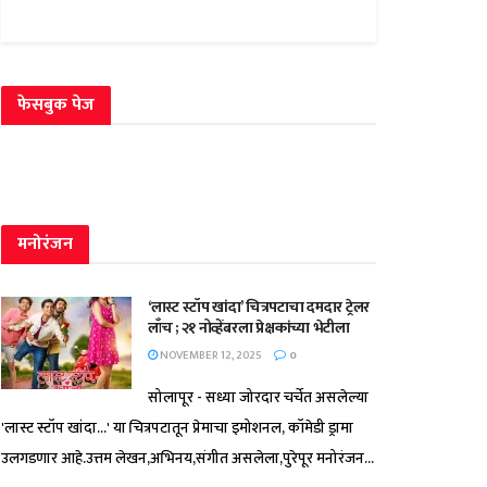
फेसबुक पेज
मनोरंजन
‘लास्ट स्टॉप खांदा’ चित्रपटाचा दमदार ट्रेलर
लाँच ; २१ नोव्हेंबरला प्रेक्षकांच्या भेटीला
NOVEMBER 12, 2025
0
सोलापूर - सध्या जोरदार चर्चेत असलेल्या
'लास्ट स्टॉप खांदा...' या चित्रपटातून प्रेमाचा इमोशनल, कॉमेडी ड्रामा
उलगडणार आहे.उत्तम लेखन,अभिनय,संगीत असलेला,पुरेपूर मनोरंजन...