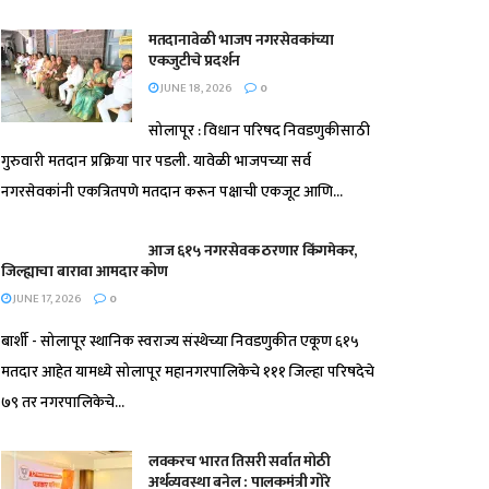
मतदानावेळी भाजप नगरसेवकांच्या
एकजुटीचे प्रदर्शन
JUNE 18, 2026
0
सोलापूर : विधान परिषद निवडणुकीसाठी
गुरुवारी मतदान प्रक्रिया पार पडली. यावेळी भाजपच्या सर्व
नगरसेवकांनी एकत्रितपणे मतदान करून पक्षाची एकजूट आणि...
आज ६१५ नगरसेवक ठरणार किंगमेकर,
जिल्ह्याचा बारावा आमदार कोण
JUNE 17, 2026
0
बार्शी - सोलापूर स्थानिक स्वराज्य संस्थेच्या निवडणुकीत एकूण ६१५
मतदार आहेत यामध्ये सोलापूर महानगरपालिकेचे १११ जिल्हा परिषदेचे
७९ तर नगरपालिकेचे...
लवकरच भारत तिसरी सर्वात मोठी
अर्थव्यवस्था बनेल : पालकमंत्री गोरे