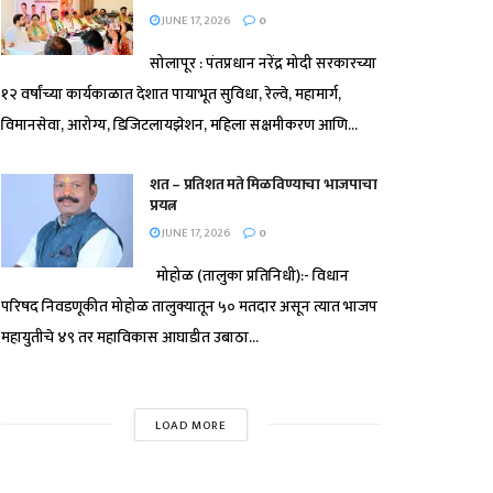
JUNE 17, 2026
0
सोलापूर : पंतप्रधान नरेंद्र मोदी सरकारच्या
१२ वर्षांच्या कार्यकाळात देशात पायाभूत सुविधा, रेल्वे, महामार्ग,
विमानसेवा, आरोग्य, डिजिटलायझेशन, महिला सक्षमीकरण आणि...
शत – प्रतिशत मते मिळविण्याचा भाजपाचा
प्रयत्न
JUNE 17, 2026
0
मोहोळ (तालुका प्रतिनिधी):- विधान
परिषद निवडणूकीत मोहोळ तालुक्यातून ५० मतदार असून त्यात भाजप
महायुतीचे ४९ तर महाविकास आघाडीत उबाठा...
LOAD MORE