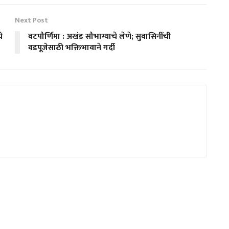
Next Post
े
वटपौर्णिमा : अखंड सौभाग्याचे लेणे; सुवासिनींची
वडपूजेसाठी भक्तिभावाने गर्दी