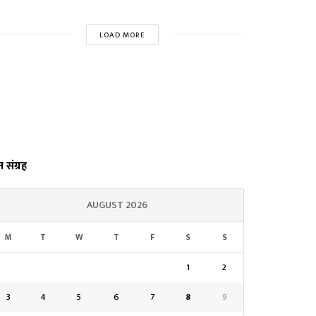
LOAD MORE
्त संग्रह
AUGUST 2026
M
T
W
T
F
S
S
1
2
3
4
5
6
7
8
9