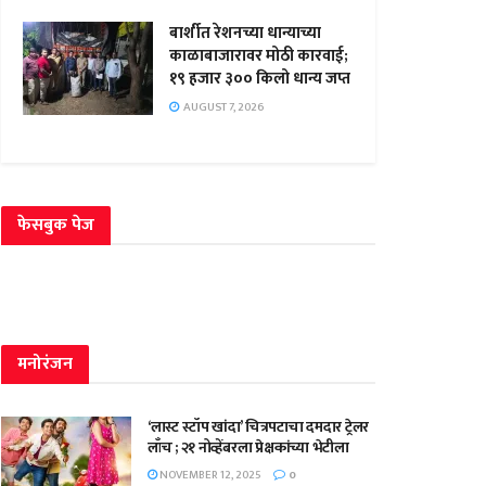
बार्शीत रेशनच्या धान्याच्या
काळाबाजारावर मोठी कारवाई;
१९ हजार ३०० किलो धान्य जप्त
AUGUST 7, 2026
फेसबुक पेज
मनोरंजन
‘लास्ट स्टॉप खांदा’ चित्रपटाचा दमदार ट्रेलर
लाँच ; २१ नोव्हेंबरला प्रेक्षकांच्या भेटीला
NOVEMBER 12, 2025
0