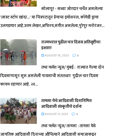
सोलापूर - सध्या जोरदार चर्चेत असलेल्या
'लास्ट स्टॉप खांदा...' या चित्रपटातून प्रेमाचा इमोशनल, कॉमेडी ड्रामा
उलगडणार आहे.उत्तम लेखन,अभिनय,संगीत असलेला,पुरेपूर मनोरंजन...
राज्यभरात पुढील चार दिवस अतिवृष्टीचा
इशारा!
AUGUST 16, 2025
0
तभा फ्लॅश न्यूज/ मुंबई : राज्यात गेल्या दोन
दिवसापासून सुरू असलेली पावसाची संततधार पुढील चार दिवस
कायम रहाणार आहे. २१...
तामसा येथे आदिवासी दिनानिमित्त
आदिवासी संस्कृतीचे दर्शन!
AUGUST 11, 2025
0
तभा फ्लॅश न्यूज/ तामसा : तामसा येथे
जागतिक आदिवासी दिनाच्या औचित्याने आदिवासी समाजाकडून