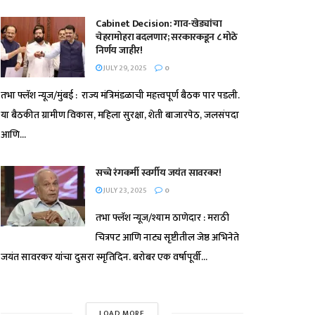
Cabinet Decision: गाव-खेड्यांचा
चेहरामोहरा बदलणार; सरकारकडून ८ मोठे
निर्णय जाहीर!
JULY 29, 2025
0
तभा फ्लॅश न्यूज/मुंबई : राज्य मंत्रिमंडळाची महत्त्वपूर्ण बैठक पार पडली.
या बैठकीत ग्रामीण विकास, महिला सुरक्षा, शेती बाजारपेठ, जलसंपदा
आणि...
सच्चे रंगकर्मी स्वर्गीय जयंत सावरकर!
JULY 23, 2025
0
तभा फ्लॅश न्यूज/श्याम ठाणेदार : मराठी
चित्रपट आणि नाट्य सृष्टीतील जेष्ठ अभिनेते
जयंत सावरकर यांचा दुसरा स्मृतिदिन. बरोबर एक वर्षापूर्वी...
LOAD MORE