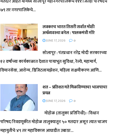
मतदार आहेत यामध्ये सोलापूर महानगरपालिकेचे १११ जिल्हा परिषदेचे
७९ तर नगरपालिकेचे...
लवकरच भारत तिसरी सर्वात मोठी
अर्थव्यवस्था बनेल : पालकमंत्री गोरे
JUNE 17, 2026
0
सोलापूर : पंतप्रधान नरेंद्र मोदी सरकारच्या
१२ वर्षांच्या कार्यकाळात देशात पायाभूत सुविधा, रेल्वे, महामार्ग,
विमानसेवा, आरोग्य, डिजिटलायझेशन, महिला सक्षमीकरण आणि...
शत – प्रतिशत मते मिळविण्याचा भाजपाचा
प्रयत्न
JUNE 17, 2026
0
मोहोळ (तालुका प्रतिनिधी):- विधान
परिषद निवडणूकीत मोहोळ तालुक्यातून ५० मतदार असून त्यात भाजप
महायुतीचे ४९ तर महाविकास आघाडीत उबाठा...