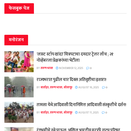
फेसबुक पेज
मनोरंजन
‘लास्ट स्टॉप खांदा’ चित्रपटाचा दमदार ट्रेलर लाँच ; २१
नोव्हेंबरला प्रेक्षकांच्या भेटीला
BY
तरुण भारत
NOVEMBER 12, 2025
0
राज्यभरात पुढील चार दिवस अतिवृष्टीचा इशारा!
BY
वार्ताहर, तरुण भारत, सोलापूर
AUGUST 16, 2025
0
तामसा येथे आदिवासी दिनानिमित्त आदिवासी संस्कृतीचे दर्शन!
BY
वार्ताहर, तरुण भारत, सोलापूर
AUGUST 11, 2025
0
रंगभूमीचे नवे पाऊल; अखिल भारतीय मराठी नाट्य परिषद