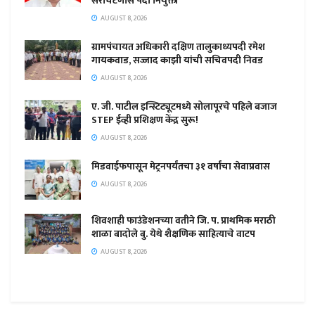
सरचिटणीस पदी नियुक्ती
AUGUST 8, 2026
ग्रामपंचायत अधिकारी दक्षिण तालुकाध्यपदी रमेश
गायकवाड, सज्जाद काझी यांची सचिवपदी निवड
AUGUST 8, 2026
ए. जी. पाटील इन्स्टिट्यूटमध्ये सोलापूरचे पहिले बजाज
STEP ईव्ही प्रशिक्षण केंद्र सुरू!
AUGUST 8, 2026
मिडवाईफपासून मेट्रनपर्यंतचा ३१ वर्षांचा सेवाप्रवास
AUGUST 8, 2026
शिवशाही फाउंडेशनच्या वतीने जि. प. प्राथमिक मराठी
शाळा बादोले बु. येथे शैक्षणिक साहित्याचे वाटप
AUGUST 8, 2026