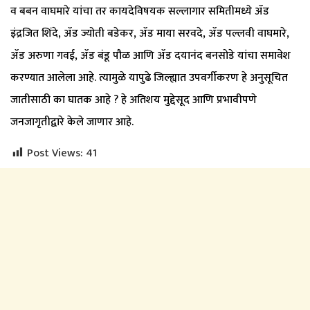
व बबन वाघमारे यांचा तर कायदेविषयक सल्लागार समितीमध्ये ॲड
इंद्रजित शिंदे, ॲड ज्योती बडेकर, ॲड माया सरवदे, ॲड पल्लवी वाघमारे,
ॲड अरुणा गवई, ॲड बंडू पौळ आणि ॲड दयानंद बनसोडे यांचा समावेश
करण्यात आलेला आहे. त्यामुळे यापुढे जिल्ह्यात उपवर्गीकरण हे अनुसूचित
जातीसाठी का घातक आहे ? हे अतिशय मुद्देसूद आणि प्रभावीपणे
जनजागृतीद्वारे केले जाणार आहे.
Post Views:
41