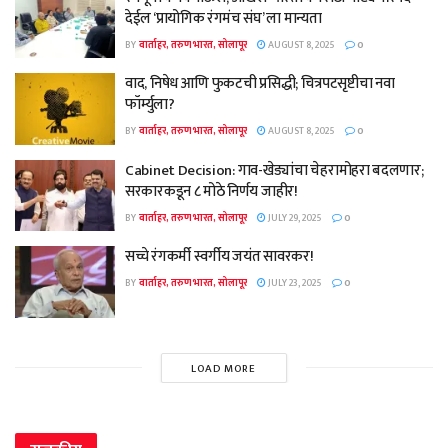
देईल ‘प्रायोगिक रंगमंच संघ’ ला मान्यता
BY
वार्ताहर, तरुण भारत, सोलापूर
AUGUST 8, 2025
0
वाद, निषेध आणि फुकटची प्रसिद्धी; चित्रपटसृष्टीचा नवा
फॉर्म्युला?
BY
वार्ताहर, तरुण भारत, सोलापूर
AUGUST 8, 2025
0
Cabinet Decision: गाव-खेड्यांचा चेहरामोहरा बदलणार;
सरकारकडून ८ मोठे निर्णय जाहीर!
BY
वार्ताहर, तरुण भारत, सोलापूर
JULY 29, 2025
0
सच्चे रंगकर्मी स्वर्गीय जयंत सावरकर!
BY
वार्ताहर, तरुण भारत, सोलापूर
JULY 23, 2025
0
LOAD MORE