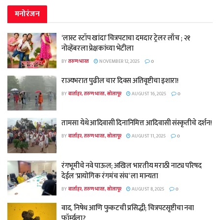
मनोरंजन
‘लास्ट स्टॉप खांदा’ चित्रपटाचा दमदार ट्रेलर लाँच ; २१
नोव्हेंबरला प्रेक्षकांच्या भेटीला
BY
तरुण भारत
NOVEMBER 12, 2025
0
राज्यभरात पुढील चार दिवस अतिवृष्टीचा इशारा!
BY
वार्ताहर, तरुण भारत, सोलापूर
AUGUST 16, 2025
0
तामसा येथे आदिवासी दिनानिमित्त आदिवासी संस्कृतीचे दर्शन!
BY
वार्ताहर, तरुण भारत, सोलापूर
AUGUST 11, 2025
0
रंगभूमीचे नवे पाऊल; अखिल भारतीय मराठी नाट्य परिषद
देईल ‘प्रायोगिक रंगमंच संघ’ ला मान्यता
BY
वार्ताहर, तरुण भारत, सोलापूर
AUGUST 8, 2025
0
वाद, निषेध आणि फुकटची प्रसिद्धी; चित्रपटसृष्टीचा नवा
फॉर्म्युला?