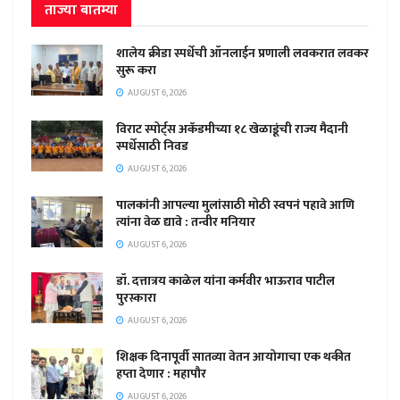
ताज्या बातम्या
शालेय क्रीडा स्पर्धेची ऑनलाईन प्रणाली लवकरात लवकर
सुरू करा
AUGUST 6, 2026
विराट स्पोर्ट्स अकॅडमीच्या १८ खेळाडूंची राज्य मैदानी
स्पर्धेसाठी निवड
AUGUST 6, 2026
पालकांनी आपल्या मुलांसाठी मोठी स्वपनं पहावे आणि
त्यांना वेळ द्यावे : तन्वीर मनियार
AUGUST 6, 2026
डॉ. दत्तात्रय काळेल यांना कर्मवीर भाऊराव पाटील
पुरस्कारा
AUGUST 6, 2026
शिक्षक दिनापूर्वी सातव्या वेतन आयोगाचा एक थकीत
हप्ता देणार : महापौर
AUGUST 6, 2026