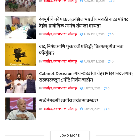
BY
वार्ताहर, तरुण भारत, सोलापूर
AUGUST 11, 2025
0
रंगभूमीचे नवे पाऊल; अखिल भारतीय मराठी नाट्य परिषद
देईल ‘प्रायोगिक रंगमंच संघ’ ला मान्यता
BY
वार्ताहर, तरुण भारत, सोलापूर
AUGUST 8, 2025
0
वाद, निषेध आणि फुकटची प्रसिद्धी; चित्रपटसृष्टीचा नवा
फॉर्म्युला?
BY
वार्ताहर, तरुण भारत, सोलापूर
AUGUST 8, 2025
0
Cabinet Decision: गाव-खेड्यांचा चेहरामोहरा बदलणार;
सरकारकडून ८ मोठे निर्णय जाहीर!
BY
वार्ताहर, तरुण भारत, सोलापूर
JULY 29, 2025
0
सच्चे रंगकर्मी स्वर्गीय जयंत सावरकर!
BY
वार्ताहर, तरुण भारत, सोलापूर
JULY 23, 2025
0
LOAD MORE