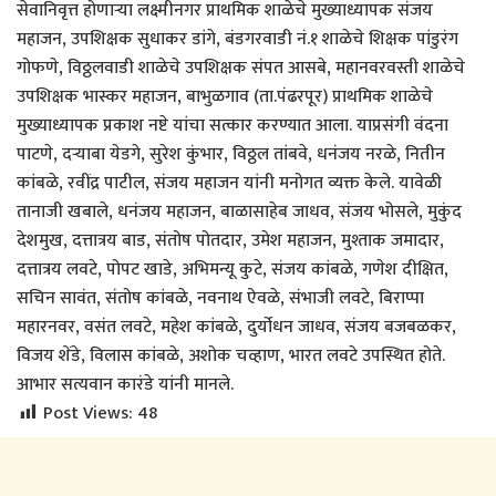
सेवानिवृत्त होणाऱ्या लक्ष्मीनगर प्राथमिक शाळेचे मुख्याध्यापक संजय
महाजन, उपशिक्षक सुधाकर डांगे, बंडगरवाडी नं.१ शाळेचे शिक्षक पांडुरंग
गोफणे, विठ्ठलवाडी शाळेचे उपशिक्षक संपत आसबे, महानवरवस्ती शाळेचे
उपशिक्षक भास्कर महाजन, बाभुळगाव (ता.पंढरपूर) प्राथमिक शाळेचे
मुख्याध्यापक प्रकाश नष्टे यांचा सत्कार करण्यात आला. याप्रसंगी वंदना
पाटणे, दऱ्याबा येडगे, सुरेश कुंभार, विठ्ठल तांबवे, धनंजय नरळे, नितीन
कांबळे, रवींद्र पाटील, संजय महाजन यांनी मनोगत व्यक्त केले. यावेळी
तानाजी खबाले, धनंजय महाजन, बाळासाहेब जाधव, संजय भोसले, मुकुंद
देशमुख, दत्तात्रय बाड, संतोष पोतदार, उमेश महाजन, मुश्ताक जमादार,
दत्तात्रय लवटे, पोपट खाडे, अभिमन्यू कुटे, संजय कांबळे, गणेश दीक्षित,
सचिन सावंत, संतोष कांबळे, नवनाथ ऐवळे, संभाजी लवटे, बिराप्पा
महारनवर, वसंत लवटे, महेश कांबळे, दुर्योधन जाधव, संजय बजबळकर,
विजय शेंडे, विलास कांबळे, अशोक चव्हाण, भारत लवटे उपस्थित होते.
आभार सत्यवान कारंडे यांनी मानले.
Post Views:
48