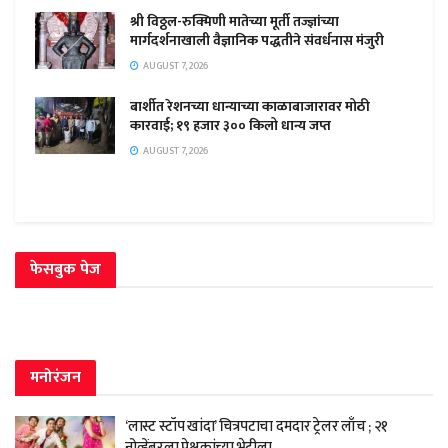
श्री विठ्ठल-रुक्मिणी मातेच्या मूर्ती तज्ज्ञांच्या
मार्गदर्शनाखाली वैज्ञानिक पद्धतीने संवर्धनास मंजुरी
AUGUST 7, 2026
बार्शीत रेशनच्या धान्याच्या काळाबाजारावर मोठी
कारवाई; १९ हजार ३०० किलो धान्य जप्त
AUGUST 7, 2026
फेसबुक पेज
मनोरंजन
‘लास्ट स्टॉप खांदा’ चित्रपटाचा दमदार ट्रेलर लाँच ; २१
नोव्हेंबरला प्रेक्षकांच्या भेटीला