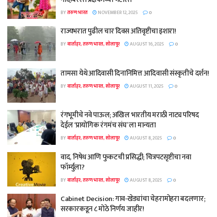
BY
तरुण भारत
NOVEMBER 12, 2025
0
राज्यभरात पुढील चार दिवस अतिवृष्टीचा इशारा!
BY
वार्ताहर, तरुण भारत, सोलापूर
AUGUST 16, 2025
0
तामसा येथे आदिवासी दिनानिमित्त आदिवासी संस्कृतीचे दर्शन!
BY
वार्ताहर, तरुण भारत, सोलापूर
AUGUST 11, 2025
0
रंगभूमीचे नवे पाऊल; अखिल भारतीय मराठी नाट्य परिषद
देईल ‘प्रायोगिक रंगमंच संघ’ ला मान्यता
BY
वार्ताहर, तरुण भारत, सोलापूर
AUGUST 8, 2025
0
वाद, निषेध आणि फुकटची प्रसिद्धी; चित्रपटसृष्टीचा नवा
फॉर्म्युला?
BY
वार्ताहर, तरुण भारत, सोलापूर
AUGUST 8, 2025
0
Cabinet Decision: गाव-खेड्यांचा चेहरामोहरा बदलणार;
सरकारकडून ८ मोठे निर्णय जाहीर!