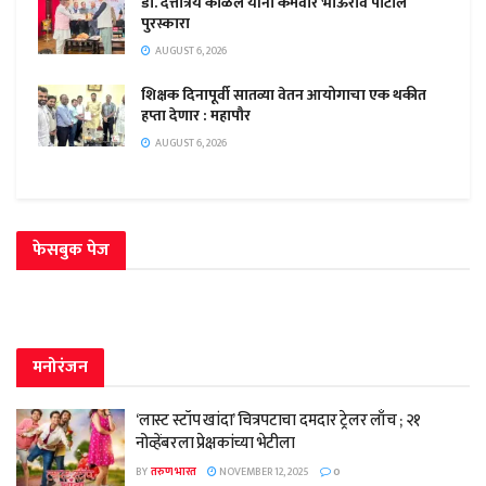
डॉ. दत्तात्रय काळेल यांना कर्मवीर भाऊराव पाटील
पुरस्कारा
AUGUST 6, 2026
शिक्षक दिनापूर्वी सातव्या वेतन आयोगाचा एक थकीत
हप्ता देणार : महापौर
AUGUST 6, 2026
फेसबुक पेज
मनोरंजन
‘लास्ट स्टॉप खांदा’ चित्रपटाचा दमदार ट्रेलर लाँच ; २१
नोव्हेंबरला प्रेक्षकांच्या भेटीला
BY
तरुण भारत
NOVEMBER 12, 2025
0