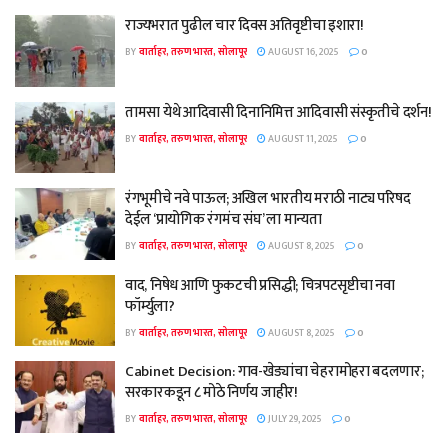
राज्यभरात पुढील चार दिवस अतिवृष्टीचा इशारा!
BY
वार्ताहर, तरुण भारत, सोलापूर
AUGUST 16, 2025
0
तामसा येथे आदिवासी दिनानिमित्त आदिवासी संस्कृतीचे दर्शन!
BY
वार्ताहर, तरुण भारत, सोलापूर
AUGUST 11, 2025
0
रंगभूमीचे नवे पाऊल; अखिल भारतीय मराठी नाट्य परिषद
देईल ‘प्रायोगिक रंगमंच संघ’ ला मान्यता
BY
वार्ताहर, तरुण भारत, सोलापूर
AUGUST 8, 2025
0
वाद, निषेध आणि फुकटची प्रसिद्धी; चित्रपटसृष्टीचा नवा
फॉर्म्युला?
BY
वार्ताहर, तरुण भारत, सोलापूर
AUGUST 8, 2025
0
Cabinet Decision: गाव-खेड्यांचा चेहरामोहरा बदलणार;
सरकारकडून ८ मोठे निर्णय जाहीर!
BY
वार्ताहर, तरुण भारत, सोलापूर
JULY 29, 2025
0