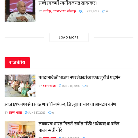
सच्चे रंगकर्मी स्वर्गीय जयंत सावरकर!
BY
वार्ताहर, तरुण भारत, सोलापूर
JULY 23, 2025
0
LOAD MORE
राजकीय
मतदानावेळी भाजप नगरसेवकांच्या एकजुटीचे प्रदर्शन
BY
तरुण भारत
JUNE 18, 2026
0
आज ६१५ नगरसेवक ठरणार किंगमेकर, जिल्ह्याचा बारावा आमदार कोण
BY
तरुण भारत
JUNE 17, 2026
0
लवकरच भारत तिसरी सर्वात मोठी अर्थव्यवस्था बनेल :
पालकमंत्री गोरे