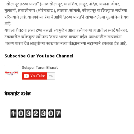
“सोलापूर तरुण भारत” हे नाव सोलापूर, धाराशिव, लातूर, नांदेड, जालना, बीदर,
गुलबर्गा, संभाजीनगर (औरंगाबाद ), सातारा, सांगली, कोल्हापूर या जिल्ह्यात सर्वांच्या
परिचयाचे आहे. वाचकांच्या प्रेमाचे आणि ‘तरुण भारत’ने सांभाळलेल्या मूल्यांचेच हे यश
आहे.
यशाला शेवटचा असा टप्पा नसतो. त्यामुळेच आता प्रत्येकाच्या हातातील स्मार्ट फोनवर,
टेबलवरील कॉम्प्युटर स्क्रीनवर ‘तरुण भारत’ वाचता येईल. जगभरातील वाचकांना
‘तरुण भारत’ वेब आवृत्तीच्या स्वरुपात नव्या तंत्रज्ञानाच्या सहाय्याने उपलब्ध होत आहे.
Subscribe Our Youtube Channel
वेबसाईट दर्शक