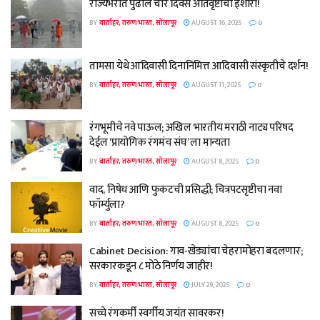
राज्यभरात पुढील चार दिवस अतिवृष्टीचा इशारा!
BY
वार्ताहर, तरुण भारत, सोलापूर
AUGUST 16, 2025
0
तामसा येथे आदिवासी दिनानिमित्त आदिवासी संस्कृतीचे दर्शन!
BY
वार्ताहर, तरुण भारत, सोलापूर
AUGUST 11, 2025
0
रंगभूमीचे नवे पाऊल; अखिल भारतीय मराठी नाट्य परिषद
देईल ‘प्रायोगिक रंगमंच संघ’ ला मान्यता
BY
वार्ताहर, तरुण भारत, सोलापूर
AUGUST 8, 2025
0
वाद, निषेध आणि फुकटची प्रसिद्धी; चित्रपटसृष्टीचा नवा
फॉर्म्युला?
BY
वार्ताहर, तरुण भारत, सोलापूर
AUGUST 8, 2025
0
Cabinet Decision: गाव-खेड्यांचा चेहरामोहरा बदलणार;
सरकारकडून ८ मोठे निर्णय जाहीर!
BY
वार्ताहर, तरुण भारत, सोलापूर
JULY 29, 2025
0
सच्चे रंगकर्मी स्वर्गीय जयंत सावरकर!