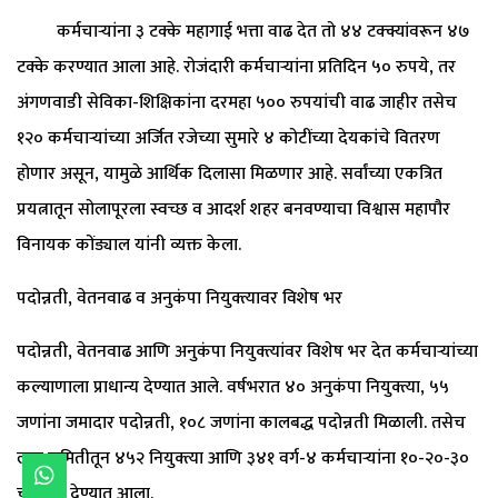
कर्मचाऱ्यांना ३ टक्के महागाई भत्ता वाढ देत तो ४४ टक्क्यांवरून ४७
टक्के करण्यात आला आहे. रोजंदारी कर्मचाऱ्यांना प्रतिदिन ५० रुपये, तर
अंगणवाडी सेविका-शिक्षिकांना दरमहा ५०० रुपयांची वाढ जाहीर तसेच
१२० कर्मचाऱ्यांच्या अर्जित रजेच्या सुमारे ४ कोटींच्या देयकांचे वितरण
होणार असून, यामुळे आर्थिक दिलासा मिळणार आहे. सर्वांच्या एकत्रित
प्रयत्नातून सोलापूरला स्वच्छ व आदर्श शहर बनवण्याचा विश्वास महापौर
विनायक कोंड्याल यांनी व्यक्त केला.
पदोन्नती, वेतनवाढ व अनुकंपा नियुक्त्यावर विशेष भर
पदोन्नती, वेतनवाढ आणि अनुकंपा नियुक्त्यांवर विशेष भर देत कर्मचाऱ्यांच्या
कल्याणाला प्राधान्य देण्यात आले. वर्षभरात ४० अनुकंपा नियुक्त्या, ५५
जणांना जमादार पदोन्नती, १०८ जणांना कालबद्ध पदोन्नती मिळाली. तसेच
लाड समितीतून ४५२ नियुक्त्या आणि ३४१ वर्ग-४ कर्मचाऱ्यांना १०-२०-३०
चा लाभ देण्यात आला.