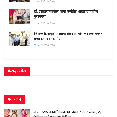
AUGUST 6, 2026
डॉ. दत्तात्रय काळेल यांना कर्मवीर भाऊराव पाटील
पुरस्कारा
AUGUST 6, 2026
शिक्षक दिनापूर्वी सातव्या वेतन आयोगाचा एक थकीत
हप्ता देणार : महापौर
AUGUST 6, 2026
फेसबुक पेज
मनोरंजन
‘लास्ट स्टॉप खांदा’ चित्रपटाचा दमदार ट्रेलर लाँच ; २१