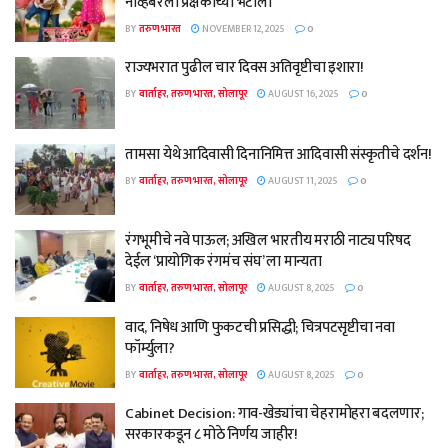
नोव्हेंबरला प्रेक्षकांच्या भेटीला
BY
तरुण भारत
NOVEMBER 12, 2025
0
राज्यभरात पुढील चार दिवस अतिवृष्टीचा इशारा!
BY
वार्ताहर, तरुण भारत, सोलापूर
AUGUST 16, 2025
0
तामसा येथे आदिवासी दिनानिमित्त आदिवासी संस्कृतीचे दर्शन!
BY
वार्ताहर, तरुण भारत, सोलापूर
AUGUST 11, 2025
0
रंगभूमीचे नवे पाऊल; अखिल भारतीय मराठी नाट्य परिषद
देईल ‘प्रायोगिक रंगमंच संघ’ ला मान्यता
BY
वार्ताहर, तरुण भारत, सोलापूर
AUGUST 8, 2025
0
वाद, निषेध आणि फुकटची प्रसिद्धी; चित्रपटसृष्टीचा नवा
फॉर्म्युला?
BY
वार्ताहर, तरुण भारत, सोलापूर
AUGUST 8, 2025
0
Cabinet Decision: गाव-खेड्यांचा चेहरामोहरा बदलणार;
सरकारकडून ८ मोठे निर्णय जाहीर!