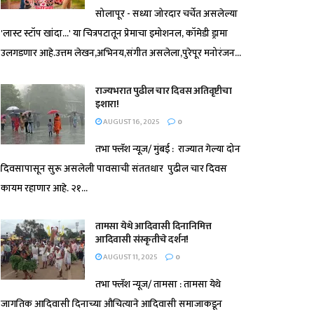
सोलापूर - सध्या जोरदार चर्चेत असलेल्या
'लास्ट स्टॉप खांदा...' या चित्रपटातून प्रेमाचा इमोशनल, कॉमेडी ड्रामा
उलगडणार आहे.उत्तम लेखन,अभिनय,संगीत असलेला,पुरेपूर मनोरंजन...
राज्यभरात पुढील चार दिवस अतिवृष्टीचा
इशारा!
AUGUST 16, 2025
0
तभा फ्लॅश न्यूज/ मुंबई : राज्यात गेल्या दोन
दिवसापासून सुरू असलेली पावसाची संततधार पुढील चार दिवस
कायम रहाणार आहे. २१...
तामसा येथे आदिवासी दिनानिमित्त
आदिवासी संस्कृतीचे दर्शन!
AUGUST 11, 2025
0
तभा फ्लॅश न्यूज/ तामसा : तामसा येथे
जागतिक आदिवासी दिनाच्या औचित्याने आदिवासी समाजाकडून