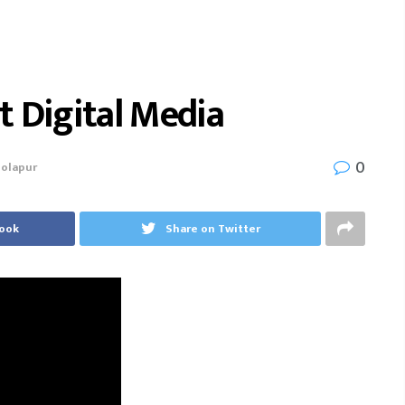
t Digital Media
0
solapur
book
Share on Twitter