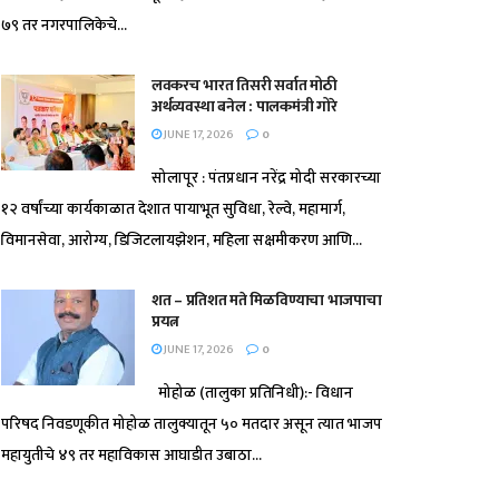
७९ तर नगरपालिकेचे...
लवकरच भारत तिसरी सर्वात मोठी
अर्थव्यवस्था बनेल : पालकमंत्री गोरे
JUNE 17, 2026
0
सोलापूर : पंतप्रधान नरेंद्र मोदी सरकारच्या
१२ वर्षांच्या कार्यकाळात देशात पायाभूत सुविधा, रेल्वे, महामार्ग,
विमानसेवा, आरोग्य, डिजिटलायझेशन, महिला सक्षमीकरण आणि...
शत – प्रतिशत मते मिळविण्याचा भाजपाचा
प्रयत्न
JUNE 17, 2026
0
मोहोळ (तालुका प्रतिनिधी):- विधान
परिषद निवडणूकीत मोहोळ तालुक्यातून ५० मतदार असून त्यात भाजप
महायुतीचे ४९ तर महाविकास आघाडीत उबाठा...