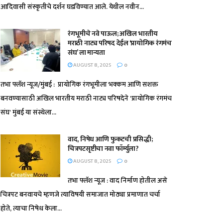
आदिवासी संस्कृतीचे दर्शन घडविण्यात आले. येथील नवीन...
रंगभूमीचे नवे पाऊल; अखिल भारतीय
मराठी नाट्य परिषद देईल ‘प्रायोगिक रंगमंच
संघ’ ला मान्यता
AUGUST 8, 2025
0
तभा फ्लॅश न्यूज/मुंबई : प्रायोगिक रंगभूमीला भक्कम आणि सशक्त
बनवण्यासाठी अखिल भारतीय मराठी नाट्य परिषदेने 'प्रायोगिक रंगमंच
संघ' मुंबई या संस्थेला...
वाद, निषेध आणि फुकटची प्रसिद्धी;
चित्रपटसृष्टीचा नवा फॉर्म्युला?
AUGUST 8, 2025
0
तभा फ्लॅश न्यूज : वाद निर्माण होतील असे
चित्रपट बनवायचे म्हणजे त्याविषयी समाजात मोठ्या प्रमाणात चर्चा
होते, त्याचा निषेध केला...