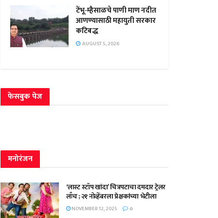
टेंभू-म्हैसाळचे पाणी माण नदीत
आणण्यासाठी महायुती सरकार
कटिबद्ध
AUGUST 5, 2026
फेसबुक पेज
मनोरंजन
‘लास्ट स्टॉप खांदा’ चित्रपटाचा दमदार ट्रेलर
लाँच ; २१ नोव्हेंबरला प्रेक्षकांच्या भेटीला
NOVEMBER 12, 2025
0