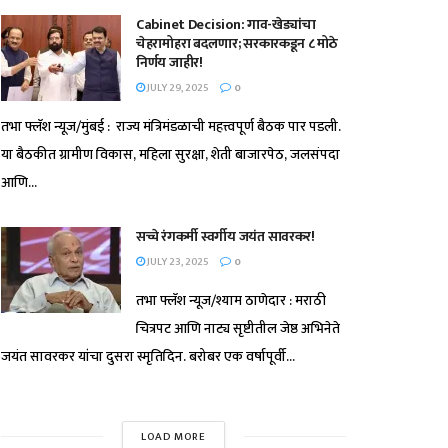
Cabinet Decision: गाव-खेड्यांचा
चेहरामोहरा बदलणार; सरकारकडून ८ मोठे
निर्णय जाहीर!
JULY 29, 2025
0
तभा फ्लॅश न्यूज/मुंबई : राज्य मंत्रिमंडळाची महत्त्वपूर्ण बैठक पार पडली.
या बैठकीत ग्रामीण विकास, महिला सुरक्षा, शेती बाजारपेठ, जलसंपदा
आणि...
सच्चे रंगकर्मी स्वर्गीय जयंत सावरकर!
JULY 23, 2025
0
तभा फ्लॅश न्यूज/श्याम ठाणेदार : मराठी
चित्रपट आणि नाट्य सृष्टीतील जेष्ठ अभिनेते
जयंत सावरकर यांचा दुसरा स्मृतिदिन. बरोबर एक वर्षापूर्वी...
LOAD MORE