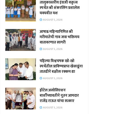
तालुकास्तरीय इंग्रजी वक्तृत्व
स्पर्धेत श्री शंकरलिंग प्रशालेस
घवघवीत यश
AUGUST 5, 2026
आषाढ महिन्यानिमित्त श्री
मरीमातेची गाव जत्रा भक्तिमय
वातावरणात सागरी
AUGUST 5, 2026
पहिल्या विश्वचषक खो-खो
स्पर्धेतील प्राविण्यप्राप्त खेळाडूंना
तातडीने बक्षीस रक्कम द्या
AUGUST 5, 2026
हॉटेल असोसिएशन
बार्शीच्यावतीने नूतन आमदार
राजेंद्र राऊत यांचा सत्कार
AUGUST 5, 2026