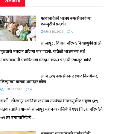
राजकीय
मतदानावेळी भाजप नगरसेवकांच्या
एकजुटीचे प्रदर्शन
JUNE 18, 2026
0
सोलापूर : विधान परिषद निवडणुकीसाठी
गुरुवारी मतदान प्रक्रिया पार पडली. यावेळी भाजपच्या सर्व
नगरसेवकांनी एकत्रितपणे मतदान करून पक्षाची एकजूट आणि...
आज ६१५ नगरसेवक ठरणार किंगमेकर,
जिल्ह्याचा बारावा आमदार कोण
JUNE 17, 2026
0
बार्शी - सोलापूर स्थानिक स्वराज्य संस्थेच्या निवडणुकीत एकूण ६१५
मतदार आहेत यामध्ये सोलापूर महानगरपालिकेचे १११ जिल्हा परिषदेचे
७९ तर नगरपालिकेचे...
लवकरच भारत तिसरी सर्वात मोठी