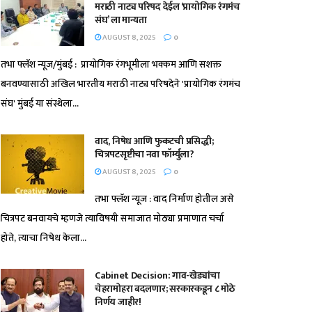
मराठी नाट्य परिषद देईल ‘प्रायोगिक रंगमंच
संघ’ ला मान्यता
AUGUST 8, 2025
0
तभा फ्लॅश न्यूज/मुंबई : प्रायोगिक रंगभूमीला भक्कम आणि सशक्त
बनवण्यासाठी अखिल भारतीय मराठी नाट्य परिषदेने 'प्रायोगिक रंगमंच
संघ' मुंबई या संस्थेला...
वाद, निषेध आणि फुकटची प्रसिद्धी;
चित्रपटसृष्टीचा नवा फॉर्म्युला?
AUGUST 8, 2025
0
तभा फ्लॅश न्यूज : वाद निर्माण होतील असे
चित्रपट बनवायचे म्हणजे त्याविषयी समाजात मोठ्या प्रमाणात चर्चा
होते, त्याचा निषेध केला...
Cabinet Decision: गाव-खेड्यांचा
चेहरामोहरा बदलणार; सरकारकडून ८ मोठे
निर्णय जाहीर!