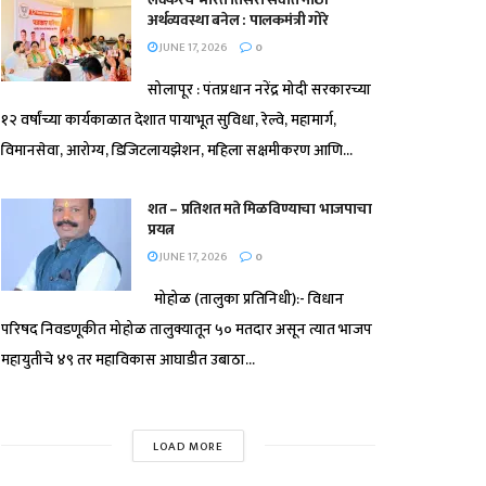
अर्थव्यवस्था बनेल : पालकमंत्री गोरे
JUNE 17, 2026
0
सोलापूर : पंतप्रधान नरेंद्र मोदी सरकारच्या
१२ वर्षांच्या कार्यकाळात देशात पायाभूत सुविधा, रेल्वे, महामार्ग,
विमानसेवा, आरोग्य, डिजिटलायझेशन, महिला सक्षमीकरण आणि...
शत – प्रतिशत मते मिळविण्याचा भाजपाचा
प्रयत्न
JUNE 17, 2026
0
मोहोळ (तालुका प्रतिनिधी):- विधान
परिषद निवडणूकीत मोहोळ तालुक्यातून ५० मतदार असून त्यात भाजप
महायुतीचे ४९ तर महाविकास आघाडीत उबाठा...
LOAD MORE