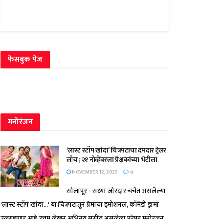
फेसबुक पेज
मनोरंजन
‘लास्ट स्टॉप खांदा’ चित्रपटाचा दमदार ट्रेलर
लाँच ; २१ नोव्हेंबरला प्रेक्षकांच्या भेटीला
NOVEMBER 12, 2025
0
सोलापूर - सध्या जोरदार चर्चेत असलेल्या
'लास्ट स्टॉप खांदा...' या चित्रपटातून प्रेमाचा इमोशनल, कॉमेडी ड्रामा
उलगडणार आहे.उत्तम लेखन,अभिनय,संगीत असलेला,पुरेपूर मनोरंजन...