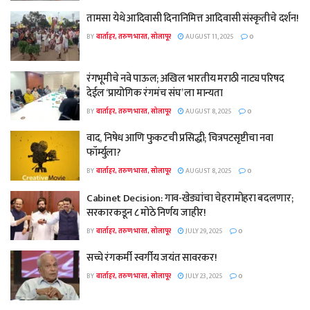
तामसा येथे आदिवासी दिनानिमित्त आदिवासी संस्कृतीचे दर्शन!
BY
वार्ताहर, तरुण भारत, सोलापूर
AUGUST 11, 2025
0
रंगभूमीचे नवे पाऊल; अखिल भारतीय मराठी नाट्य परिषद
देईल ‘प्रायोगिक रंगमंच संघ’ ला मान्यता
BY
वार्ताहर, तरुण भारत, सोलापूर
AUGUST 8, 2025
0
वाद, निषेध आणि फुकटची प्रसिद्धी; चित्रपटसृष्टीचा नवा
फॉर्म्युला?
BY
वार्ताहर, तरुण भारत, सोलापूर
AUGUST 8, 2025
0
Cabinet Decision: गाव-खेड्यांचा चेहरामोहरा बदलणार;
सरकारकडून ८ मोठे निर्णय जाहीर!
BY
वार्ताहर, तरुण भारत, सोलापूर
JULY 29, 2025
0
सच्चे रंगकर्मी स्वर्गीय जयंत सावरकर!
BY
वार्ताहर, तरुण भारत, सोलापूर
JULY 23, 2025
0