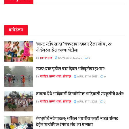
मनोरंजन
‘लास्ट स्टॉप खांदा’ चित्रपटाचा दमदार ट्रेलर लाँच ; २१
नोव्हेंबरला प्रेक्षकांच्या भेटीला
BY
तरुण भारत
NOVEMBER 12, 2025
0
राज्यभरात पुढील चार दिवस अतिवृष्टीचा इशारा!
BY
वार्ताहर, तरुण भारत, सोलापूर
AUGUST 16, 2025
0
तामसा येथे आदिवासी दिनानिमित्त आदिवासी संस्कृतीचे दर्शन!
BY
वार्ताहर, तरुण भारत, सोलापूर
AUGUST 11, 2025
0
रंगभूमीचे नवे पाऊल; अखिल भारतीय मराठी नाट्य परिषद
देईल ‘प्रायोगिक रंगमंच संघ’ ला मान्यता