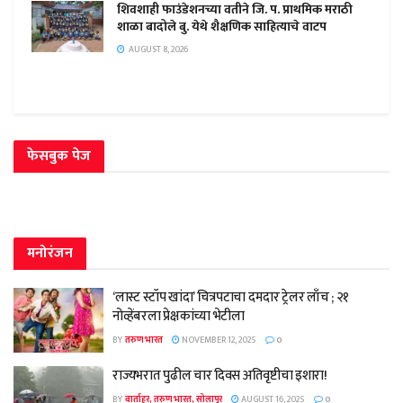
शिवशाही फाउंडेशनच्या वतीने जि. प. प्राथमिक मराठी
शाळा बादोले बु. येथे शैक्षणिक साहित्याचे वाटप
AUGUST 8, 2026
फेसबुक पेज
मनोरंजन
‘लास्ट स्टॉप खांदा’ चित्रपटाचा दमदार ट्रेलर लाँच ; २१
नोव्हेंबरला प्रेक्षकांच्या भेटीला
BY
तरुण भारत
NOVEMBER 12, 2025
0
राज्यभरात पुढील चार दिवस अतिवृष्टीचा इशारा!
BY
वार्ताहर, तरुण भारत, सोलापूर
AUGUST 16, 2025
0