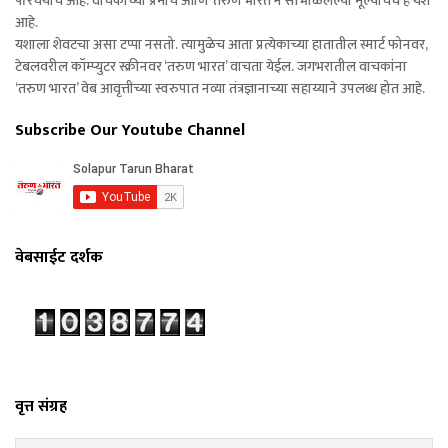
परिचयाचे आहे. वाचकांच्या प्रेमाचे आणि ‘तरुण भारत’ने सांभाळलेल्या मूल्यांचेच हे यश
आहे.
यशाला शेवटचा असा टप्पा नसतो. त्यामुळेच आता प्रत्येकाच्या हातातील स्मार्ट फोनवर,
टेबलवरील कॉम्प्युटर स्क्रीनवर ‘तरुण भारत’ वाचता येईल. जगभरातील वाचकांना
‘तरुण भारत’ वेब आवृत्तीच्या स्वरुपात नव्या तंत्रज्ञानाच्या सहाय्याने उपलब्ध होत आहे.
Subscribe Our Youtube Channel
वेबसाईट दर्शक
वृत्त संग्रह