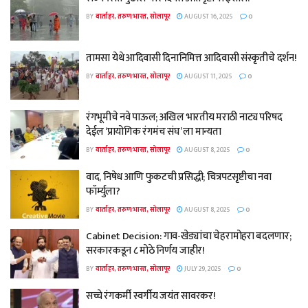
BY
वार्ताहर, तरुण भारत, सोलापूर
AUGUST 16, 2025
0
तामसा येथे आदिवासी दिनानिमित्त आदिवासी संस्कृतीचे दर्शन!
BY
वार्ताहर, तरुण भारत, सोलापूर
AUGUST 11, 2025
0
रंगभूमीचे नवे पाऊल; अखिल भारतीय मराठी नाट्य परिषद
देईल ‘प्रायोगिक रंगमंच संघ’ ला मान्यता
BY
वार्ताहर, तरुण भारत, सोलापूर
AUGUST 8, 2025
0
वाद, निषेध आणि फुकटची प्रसिद्धी; चित्रपटसृष्टीचा नवा
फॉर्म्युला?
BY
वार्ताहर, तरुण भारत, सोलापूर
AUGUST 8, 2025
0
Cabinet Decision: गाव-खेड्यांचा चेहरामोहरा बदलणार;
सरकारकडून ८ मोठे निर्णय जाहीर!
BY
वार्ताहर, तरुण भारत, सोलापूर
JULY 29, 2025
0
सच्चे रंगकर्मी स्वर्गीय जयंत सावरकर!