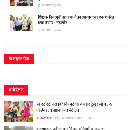
AUGUST 6, 2026
शिक्षक दिनापूर्वी सातव्या वेतन आयोगाचा एक थकीत
हप्ता देणार : महापौर
AUGUST 6, 2026
फेसबुक पेज
मनोरंजन
‘लास्ट स्टॉप खांदा’ चित्रपटाचा दमदार ट्रेलर लाँच ; २१
नोव्हेंबरला प्रेक्षकांच्या भेटीला
BY
तरुण भारत
NOVEMBER 12, 2025
0
राज्यभरात पुढील चार दिवस अतिवृष्टीचा इशारा!