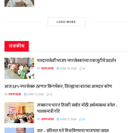
LOAD MORE
राजकीय
मतदानावेळी भाजप नगरसेवकांच्या एकजुटीचे प्रदर्शन
BY
तरुण भारत
JUNE 18, 2026
0
आज ६१५ नगरसेवक ठरणार किंगमेकर, जिल्ह्याचा बारावा आमदार कोण
BY
तरुण भारत
JUNE 17, 2026
0
लवकरच भारत तिसरी सर्वात मोठी अर्थव्यवस्था बनेल :
पालकमंत्री गोरे
BY
तरुण भारत
JUNE 17, 2026
0
शत – प्रतिशत मते मिळविण्याचा भाजपाचा प्रयत्न