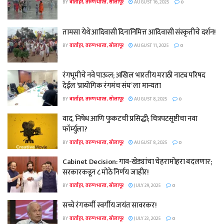
BY
वार्ताहर, तरुण भारत, सोलापूर
AUGUST 16, 2025
0
तामसा येथे आदिवासी दिनानिमित्त आदिवासी संस्कृतीचे दर्शन!
BY
वार्ताहर, तरुण भारत, सोलापूर
AUGUST 11, 2025
0
रंगभूमीचे नवे पाऊल; अखिल भारतीय मराठी नाट्य परिषद
देईल ‘प्रायोगिक रंगमंच संघ’ ला मान्यता
BY
वार्ताहर, तरुण भारत, सोलापूर
AUGUST 8, 2025
0
वाद, निषेध आणि फुकटची प्रसिद्धी; चित्रपटसृष्टीचा नवा
फॉर्म्युला?
BY
वार्ताहर, तरुण भारत, सोलापूर
AUGUST 8, 2025
0
Cabinet Decision: गाव-खेड्यांचा चेहरामोहरा बदलणार;
सरकारकडून ८ मोठे निर्णय जाहीर!
BY
वार्ताहर, तरुण भारत, सोलापूर
JULY 29, 2025
0
सच्चे रंगकर्मी स्वर्गीय जयंत सावरकर!
BY
वार्ताहर, तरुण भारत, सोलापूर
JULY 23, 2025
0