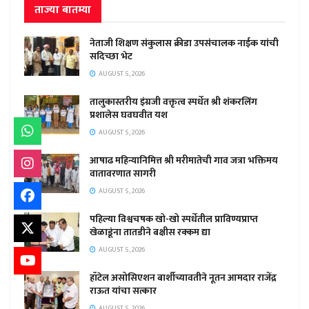
ताज्या बातम्या
नेताजी शिक्षण संकुलास क्रीडा उपसंचालक नाईक यांची
सदिच्छा भेट
AUGUST 5, 2026
तालुकास्तरीय इंग्रजी वक्तृत्व स्पर्धेत श्री शंकरलिंग
प्रशालेस घवघवीत यश
AUGUST 5, 2026
आषाढ महिन्यानिमित्त श्री मरीमातेची गाव जत्रा भक्तिमय
वातावरणात सागरी
AUGUST 5, 2026
पहिल्या विश्वचषक खो-खो स्पर्धेतील प्राविण्यप्राप्त
खेळाडूंना तातडीने बक्षीस रक्कम द्या
AUGUST 5, 2026
हॉटेल असोसिएशन बार्शीच्यावतीने नूतन आमदार राजेंद्र
राऊत यांचा सत्कार
AUGUST 5, 2026