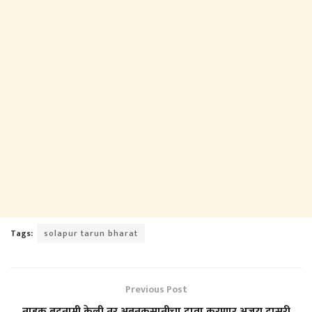
Tags:
solapur tarun bharat
Previous Post
नाहक बदनामी केली तर अब्रुनुकसानीचा दावा करणार अजय दासरी