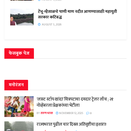
टेंभू-म्हैसाळचे पाणी माण नदीत आणण्यासाठी महायुती
सरकार कटिबद्ध
AUGUST 5, 2026
फेसबुक पेज
मनोरंजन
‘लास्ट स्टॉप खांदा’ चित्रपटाचा दमदार ट्रेलर लाँच ; २१
नोव्हेंबरला प्रेक्षकांच्या भेटीला
BY
तरुण भारत
NOVEMBER 12, 2025
0
राज्यभरात पुढील चार दिवस अतिवृष्टीचा इशारा!