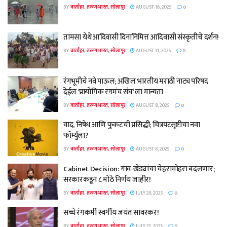
BY
वार्ताहर, तरुण भारत, सोलापूर
AUGUST 16, 2025
0
तामसा येथे आदिवासी दिनानिमित्त आदिवासी संस्कृतीचे दर्शन!
BY
वार्ताहर, तरुण भारत, सोलापूर
AUGUST 11, 2025
0
रंगभूमीचे नवे पाऊल; अखिल भारतीय मराठी नाट्य परिषद
देईल ‘प्रायोगिक रंगमंच संघ’ ला मान्यता
BY
वार्ताहर, तरुण भारत, सोलापूर
AUGUST 8, 2025
0
वाद, निषेध आणि फुकटची प्रसिद्धी; चित्रपटसृष्टीचा नवा
फॉर्म्युला?
BY
वार्ताहर, तरुण भारत, सोलापूर
AUGUST 8, 2025
0
Cabinet Decision: गाव-खेड्यांचा चेहरामोहरा बदलणार;
सरकारकडून ८ मोठे निर्णय जाहीर!
BY
वार्ताहर, तरुण भारत, सोलापूर
JULY 29, 2025
0
सच्चे रंगकर्मी स्वर्गीय जयंत सावरकर!
BY
वार्ताहर, तरुण भारत, सोलापूर
JULY 23, 2025
0