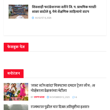
शिवशाही फाउंडेशनच्या वतीने जि. प. प्राथमिक मराठी
शाळा बादोले बु. येथे शैक्षणिक साहित्याचे वाटप
AUGUST 8, 2026
फेसबुक पेज
मनोरंजन
‘लास्ट स्टॉप खांदा’ चित्रपटाचा दमदार ट्रेलर लाँच ; २१
नोव्हेंबरला प्रेक्षकांच्या भेटीला
BY
तरुण भारत
NOVEMBER 12, 2025
0
राज्यभरात पुढील चार दिवस अतिवृष्टीचा इशारा!