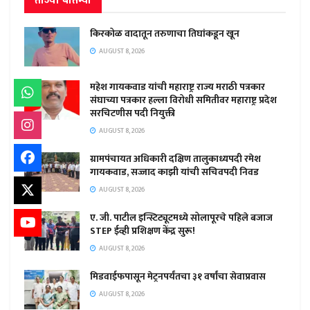
ताज्या बातम्या
किरकोळ वादातून तरुणाचा तिघांकडून खून
AUGUST 8, 2026
महेश गायकवाड यांची महाराष्ट्र राज्य मराठी पत्रकार
संघाच्या पत्रकार हल्ला विरोधी समितीवर महाराष्ट्र प्रदेश
सरचिटणीस पदी नियुक्ती
AUGUST 8, 2026
ग्रामपंचायत अधिकारी दक्षिण तालुकाध्यपदी रमेश
गायकवाड, सज्जाद काझी यांची सचिवपदी निवड
AUGUST 8, 2026
ए. जी. पाटील इन्स्टिट्यूटमध्ये सोलापूरचे पहिले बजाज
STEP ईव्ही प्रशिक्षण केंद्र सुरू!
AUGUST 8, 2026
मिडवाईफपासून मेट्रनपर्यंतचा ३१ वर्षांचा सेवाप्रवास
AUGUST 8, 2026