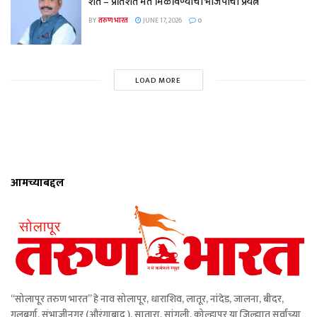
शत – प्रतिशत मते मिळविण्याचा भाजपाचा प्रयत्न
BY
तरुण भारत
JUNE 17, 2026
0
LOAD MORE
आमच्याबद्दल
“सोलापूर तरुण भारत” हे नाव सोलापूर, धाराशिव, लातूर, नांदेड, जालना, बीदर,
गुलबर्गा, संभाजीनगर (औरंगाबाद ), सातारा, सांगली, कोल्हापूर या जिल्ह्यात सर्वांच्या