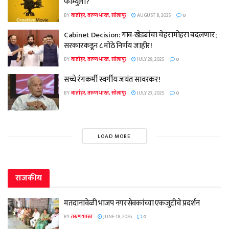
फॉर्म्युला?
BY
वार्ताहर, तरुण भारत, सोलापूर
AUGUST 8, 2025
0
Cabinet Decision: गाव-खेड्यांचा चेहरामोहरा बदलणार;
सरकारकडून ८ मोठे निर्णय जाहीर!
BY
वार्ताहर, तरुण भारत, सोलापूर
JULY 29, 2025
0
सच्चे रंगकर्मी स्वर्गीय जयंत सावरकर!
BY
वार्ताहर, तरुण भारत, सोलापूर
JULY 23, 2025
0
LOAD MORE
राजकीय
मतदानावेळी भाजप नगरसेवकांच्या एकजुटीचे प्रदर्शन
BY
तरुण भारत
JUNE 18, 2026
0