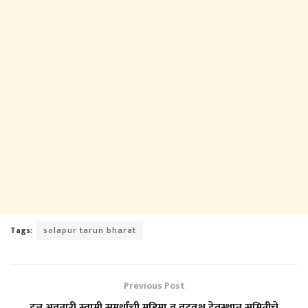
Tags:
solapur tarun bharat
Previous Post
दत्त अवतारी स्वामी समर्थांची महिमा व वटवृक्ष देवस्थान समितीचे