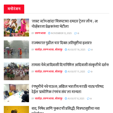
मनोरंजन
‘लास्ट स्टॉप खांदा’ चित्रपटाचा दमदार ट्रेलर लाँच ; २१
नोव्हेंबरला प्रेक्षकांच्या भेटीला
BY
तरुण भारत
NOVEMBER 12, 2025
0
राज्यभरात पुढील चार दिवस अतिवृष्टीचा इशारा!
BY
वार्ताहर, तरुण भारत, सोलापूर
AUGUST 16, 2025
0
तामसा येथे आदिवासी दिनानिमित्त आदिवासी संस्कृतीचे दर्शन!
BY
वार्ताहर, तरुण भारत, सोलापूर
AUGUST 11, 2025
0
रंगभूमीचे नवे पाऊल; अखिल भारतीय मराठी नाट्य परिषद
देईल ‘प्रायोगिक रंगमंच संघ’ ला मान्यता
BY
वार्ताहर, तरुण भारत, सोलापूर
AUGUST 8, 2025
0
वाद, निषेध आणि फुकटची प्रसिद्धी; चित्रपटसृष्टीचा नवा