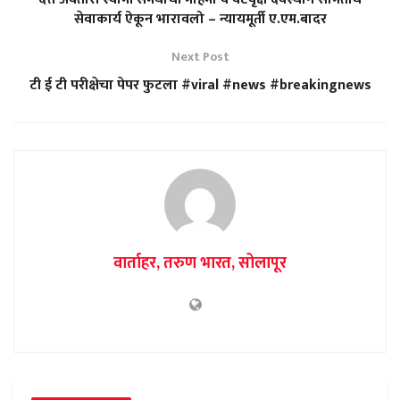
सेवाकार्य ऐकून भारावलो – न्यायमूर्ती ए.एम.बादर
Next Post
टी ई टी परीक्षेचा पेपर फुटला #viral #news #breakingnews
वार्ताहर, तरुण भारत, सोलापूर