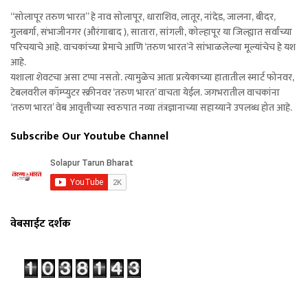
“सोलापूर तरुण भारत” हे नाव सोलापूर, धाराशिव, लातूर, नांदेड, जालना, बीदर,
गुलबर्गा, संभाजीनगर (औरंगाबाद ), सातारा, सांगली, कोल्हापूर या जिल्ह्यात सर्वांच्या
परिचयाचे आहे. वाचकांच्या प्रेमाचे आणि ‘तरुण भारत’ने सांभाळलेल्या मूल्यांचेच हे यश
आहे.
यशाला शेवटचा असा टप्पा नसतो. त्यामुळेच आता प्रत्येकाच्या हातातील स्मार्ट फोनवर,
टेबलवरील कॉम्प्युटर स्क्रीनवर ‘तरुण भारत’ वाचता येईल. जगभरातील वाचकांना
‘तरुण भारत’ वेब आवृत्तीच्या स्वरुपात नव्या तंत्रज्ञानाच्या सहाय्याने उपलब्ध होत आहे.
Subscribe Our Youtube Channel
वेबसाईट दर्शक