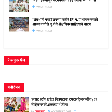
मिडवाईफपासून मेट्रनपर्यंतचा ३१ वर्षांचा सेवाप्रवास
AUGUST 8, 2026
शिवशाही फाउंडेशनच्या वतीने जि. प. प्राथमिक मराठी
शाळा बादोले बु. येथे शैक्षणिक साहित्याचे वाटप
AUGUST 8, 2026
फेसबुक पेज
मनोरंजन
‘लास्ट स्टॉप खांदा’ चित्रपटाचा दमदार ट्रेलर लाँच ; २१
नोव्हेंबरला प्रेक्षकांच्या भेटीला
BY
तरुण भारत
NOVEMBER 12, 2025
0