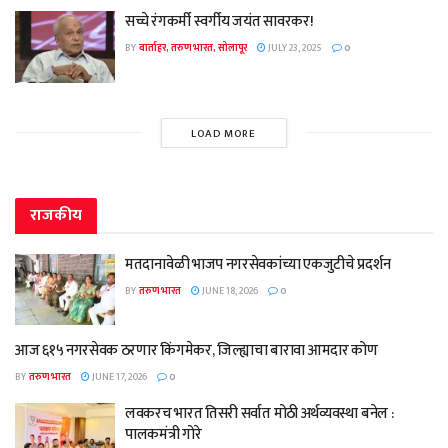
सच्चे रंगकर्मी स्वर्गीय जयंत सावरकर!
BY
वार्ताहर, तरुण भारत, सोलापूर
JULY 23, 2025
0
LOAD MORE
राजकीय
मतदानावेळी भाजप नगरसेवकांच्या एकजुटीचे प्रदर्शन
BY
तरुण भारत
JUNE 18, 2026
0
आज ६१५ नगरसेवक ठरणार किंगमेकर, जिल्ह्याचा बारावा आमदार कोण
BY
तरुण भारत
JUNE 17, 2026
0
लवकरच भारत तिसरी सर्वात मोठी अर्थव्यवस्था बनेल :
पालकमंत्री गोरे