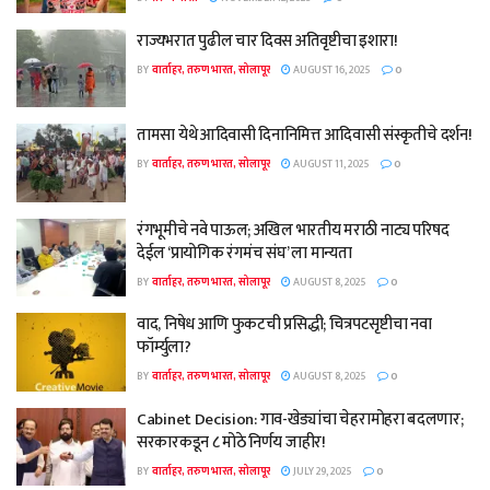
राज्यभरात पुढील चार दिवस अतिवृष्टीचा इशारा!
BY
वार्ताहर, तरुण भारत, सोलापूर
AUGUST 16, 2025
0
तामसा येथे आदिवासी दिनानिमित्त आदिवासी संस्कृतीचे दर्शन!
BY
वार्ताहर, तरुण भारत, सोलापूर
AUGUST 11, 2025
0
रंगभूमीचे नवे पाऊल; अखिल भारतीय मराठी नाट्य परिषद
देईल ‘प्रायोगिक रंगमंच संघ’ ला मान्यता
BY
वार्ताहर, तरुण भारत, सोलापूर
AUGUST 8, 2025
0
वाद, निषेध आणि फुकटची प्रसिद्धी; चित्रपटसृष्टीचा नवा
फॉर्म्युला?
BY
वार्ताहर, तरुण भारत, सोलापूर
AUGUST 8, 2025
0
Cabinet Decision: गाव-खेड्यांचा चेहरामोहरा बदलणार;
सरकारकडून ८ मोठे निर्णय जाहीर!
BY
वार्ताहर, तरुण भारत, सोलापूर
JULY 29, 2025
0