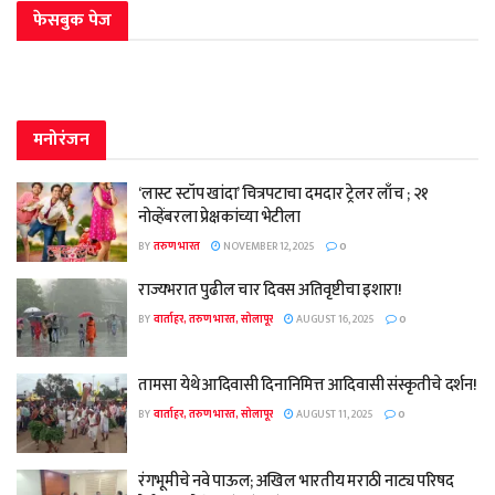
फेसबुक पेज
मनोरंजन
‘लास्ट स्टॉप खांदा’ चित्रपटाचा दमदार ट्रेलर लाँच ; २१
नोव्हेंबरला प्रेक्षकांच्या भेटीला
BY
तरुण भारत
NOVEMBER 12, 2025
0
राज्यभरात पुढील चार दिवस अतिवृष्टीचा इशारा!
BY
वार्ताहर, तरुण भारत, सोलापूर
AUGUST 16, 2025
0
तामसा येथे आदिवासी दिनानिमित्त आदिवासी संस्कृतीचे दर्शन!
BY
वार्ताहर, तरुण भारत, सोलापूर
AUGUST 11, 2025
0
रंगभूमीचे नवे पाऊल; अखिल भारतीय मराठी नाट्य परिषद