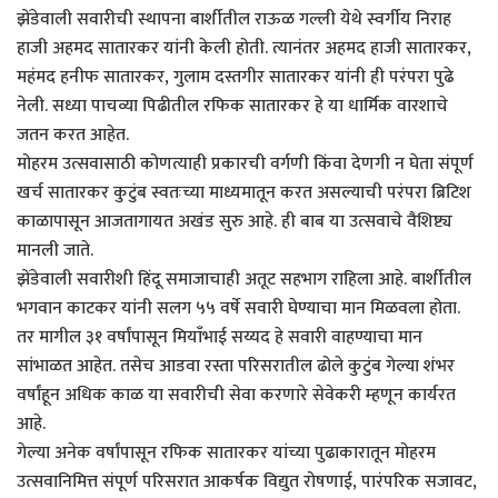
झेंडेवाली सवारीची स्थापना बार्शीतील राऊळ गल्ली येथे स्वर्गीय निराह
हाजी अहमद सातारकर यांनी केली होती. त्यानंतर अहमद हाजी सातारकर,
महंमद हनीफ सातारकर, गुलाम दस्तगीर सातारकर यांनी ही परंपरा पुढे
नेली. सध्या पाचव्या पिढीतील रफिक सातारकर हे या धार्मिक वारशाचे
जतन करत आहेत.
मोहरम उत्सवासाठी कोणत्याही प्रकारची वर्गणी किंवा देणगी न घेता संपूर्ण
खर्च सातारकर कुटुंब स्वतःच्या माध्यमातून करत असल्याची परंपरा ब्रिटिश
काळापासून आजतागायत अखंड सुरु आहे. ही बाब या उत्सवाचे वैशिष्ट्य
मानली जाते.
झेंडेवाली सवारीशी हिंदू समाजाचाही अतूट सहभाग राहिला आहे. बार्शीतील
भगवान काटकर यांनी सलग ५५ वर्षे सवारी घेण्याचा मान मिळवला होता.
तर मागील ३१ वर्षांपासून मियाॅंभाई सय्यद हे सवारी वाहण्याचा मान
सांभाळत आहेत. तसेच आडवा रस्ता परिसरातील ढोले कुटुंब गेल्या शंभर
वर्षांहून अधिक काळ या सवारीची सेवा करणारे सेवेकरी म्हणून कार्यरत
आहे.
गेल्या अनेक वर्षांपासून रफिक सातारकर यांच्या पुढाकारातून मोहरम
उत्सवानिमित्त संपूर्ण परिसरात आकर्षक विद्युत रोषणाई, पारंपरिक सजावट,