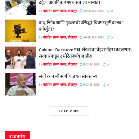
देईल ‘प्रायोगिक रंगमंच संघ’ ला मान्यता
BY
वार्ताहर, तरुण भारत, सोलापूर
AUGUST 8, 2025
0
वाद, निषेध आणि फुकटची प्रसिद्धी; चित्रपटसृष्टीचा नवा
फॉर्म्युला?
BY
वार्ताहर, तरुण भारत, सोलापूर
AUGUST 8, 2025
0
Cabinet Decision: गाव-खेड्यांचा चेहरामोहरा बदलणार;
सरकारकडून ८ मोठे निर्णय जाहीर!
BY
वार्ताहर, तरुण भारत, सोलापूर
JULY 29, 2025
0
सच्चे रंगकर्मी स्वर्गीय जयंत सावरकर!
BY
वार्ताहर, तरुण भारत, सोलापूर
JULY 23, 2025
0
LOAD MORE
राजकीय