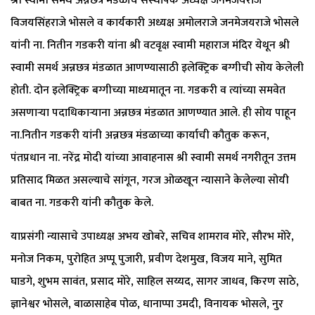
श्री स्वामी समर्थ अन्नछत्र मंडळाचे संस्थापक अध्यक्ष जनमेजयराजे
विजयसिंहराजे भोसले व कार्यकारी अध्यक्ष अमोलराजे जनमेजयराजे भोसले
यांनी ना. नितीन गडकरी यांना श्री वटवृक्ष स्वामी महाराज मंदिर येथून श्री
स्वामी समर्थ अन्नछत्र मंडळात आणण्यासाठी इलेक्ट्रिक बग्गीची सोय केलेली
होती. दोन इलेक्ट्रिक बग्गीच्या माध्यमातून ना. गडकरी व त्यांच्या समवेत
असणाऱ्या पदाधिकाऱ्याना अन्नछत्र मंडळात आणण्यात आले. ही सोय पाहून
ना.नितीन गडकरी यांनी अन्नछत्र मंडळाच्या कार्याची कौतुक करून,
पंतप्रधान ना. नरेंद्र मोदी यांच्या आवाहनास श्री स्वामी समर्थ नगरीतून उत्तम
प्रतिसाद मिळत असल्याचे सांगून, गरज ओळखून न्यासाने केलेल्या सोयी
बाबत ना. गडकरी यांनी कौतुक केले.
याप्रसंगी न्यासाचे उपाध्यक्ष अभय खोबरे, सचिव शामराव मोरे, सौरभ मोरे,
मनोज निकम, पुरोहित अप्पू पुजारी, प्रवीण देशमुख, विजय माने, सुमित
घाडगे, शुभम सावंत, प्रसाद मोरे, साहिल सय्यद, सागर जाधव, किरण साठे,
ज्ञानेश्वर भोसले, बाळासाहेब पोळ, धानाप्पा उमदी, विनायक भोसले, नुर