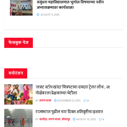
वसुंधरा महाविद्यालयात भूगोल विषयाच्या नवीन
अभ्यासक्रमावर कार्यशाळा
AUGUST 9, 2026
फेसबुक पेज
मनोरंजन
‘लास्ट स्टॉप खांदा’ चित्रपटाचा दमदार ट्रेलर लाँच ; २१
नोव्हेंबरला प्रेक्षकांच्या भेटीला
BY
तरुण भारत
NOVEMBER 12, 2025
0
राज्यभरात पुढील चार दिवस अतिवृष्टीचा इशारा!
BY
वार्ताहर, तरुण भारत, सोलापूर
AUGUST 16, 2025
0