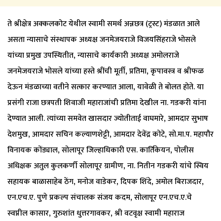
ते श्रीक्षेत्र अक्कलकोट येथील स्वामी समर्थ अन्नछत्र (ट्रस्ट) मंडळात आले
असता न्यासाचे संस्थापक अध्यक्ष जनमेजयराजे विजयसिंहराजे भोसले
यांच्या प्रमुख उपस्थितीत, न्यासाचे कार्यकारी अध्यक्ष अमोलराजे
जनमेजयराजे भोसले यांच्या हस्ते श्रींची मूर्ती, प्रतिमा, कृपावस्त्र व श्रीफळ
देऊन मंडळाच्या वतीने सत्कार करण्यात आला, यावेळी ते बोलत होते. या
प्रसंगी राजा छत्रपती शिवाजी महाराजांची प्रतिमा देखील ना. गडकरी यांना
देण्यात आली. त्यांच्या समवेत खासदार ज्योतीताई वाघमारे, आमदार सुभाष
देशमुख, आमदार सचिन कल्याणशेट्टी, आमदार देवेंद्र कोटे, सो.मा.प. महापौर
विनायक कोंड्याल, सोलापूर जिल्हाधिकारी एस. कार्तिकेयन, पोलीस
अधिक्षक अतुल कुलकर्णी सोलापूर ग्रामीण, ना. नितीन गडकरी यांचे स्विय
सहायक बाळासाहेब ठेंग, मनोज वाडेकर, दिपक शिंदे, अमोल बिराजदार,
एन.एच.ए. पुणे प्रकल्प संचालक संजय कदम, सोलापूर एन.एच.ए.चे
स्वप्नील कासार, गुरुशांत धुत्तरगावकर, श्री वटवृक्ष स्वामी महाराज