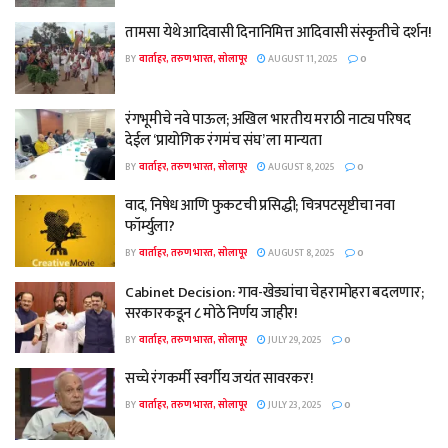
तामसा येथे आदिवासी दिनानिमित्त आदिवासी संस्कृतीचे दर्शन!
BY
वार्ताहर, तरुण भारत, सोलापूर
AUGUST 11, 2025
0
रंगभूमीचे नवे पाऊल; अखिल भारतीय मराठी नाट्य परिषद
देईल ‘प्रायोगिक रंगमंच संघ’ ला मान्यता
BY
वार्ताहर, तरुण भारत, सोलापूर
AUGUST 8, 2025
0
वाद, निषेध आणि फुकटची प्रसिद्धी; चित्रपटसृष्टीचा नवा
फॉर्म्युला?
BY
वार्ताहर, तरुण भारत, सोलापूर
AUGUST 8, 2025
0
Cabinet Decision: गाव-खेड्यांचा चेहरामोहरा बदलणार;
सरकारकडून ८ मोठे निर्णय जाहीर!
BY
वार्ताहर, तरुण भारत, सोलापूर
JULY 29, 2025
0
सच्चे रंगकर्मी स्वर्गीय जयंत सावरकर!
BY
वार्ताहर, तरुण भारत, सोलापूर
JULY 23, 2025
0