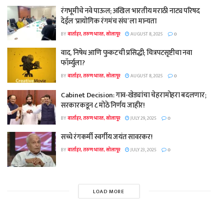
रंगभूमीचे नवे पाऊल; अखिल भारतीय मराठी नाट्य परिषद
देईल ‘प्रायोगिक रंगमंच संघ’ ला मान्यता
BY
वार्ताहर, तरुण भारत, सोलापूर
AUGUST 8, 2025
0
वाद, निषेध आणि फुकटची प्रसिद्धी; चित्रपटसृष्टीचा नवा
फॉर्म्युला?
BY
वार्ताहर, तरुण भारत, सोलापूर
AUGUST 8, 2025
0
Cabinet Decision: गाव-खेड्यांचा चेहरामोहरा बदलणार;
सरकारकडून ८ मोठे निर्णय जाहीर!
BY
वार्ताहर, तरुण भारत, सोलापूर
JULY 29, 2025
0
सच्चे रंगकर्मी स्वर्गीय जयंत सावरकर!
BY
वार्ताहर, तरुण भारत, सोलापूर
JULY 23, 2025
0
LOAD MORE