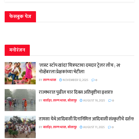
फेसबुक पेज
मनोरंजन
‘लास्ट स्टॉप खांदा’ चित्रपटाचा दमदार ट्रेलर लाँच ; २१
नोव्हेंबरला प्रेक्षकांच्या भेटीला
BY
तरुण भारत
NOVEMBER 12, 2025
0
राज्यभरात पुढील चार दिवस अतिवृष्टीचा इशारा!
BY
वार्ताहर, तरुण भारत, सोलापूर
AUGUST 16, 2025
0
तामसा येथे आदिवासी दिनानिमित्त आदिवासी संस्कृतीचे दर्शन!
BY
वार्ताहर, तरुण भारत, सोलापूर
AUGUST 11, 2025
0