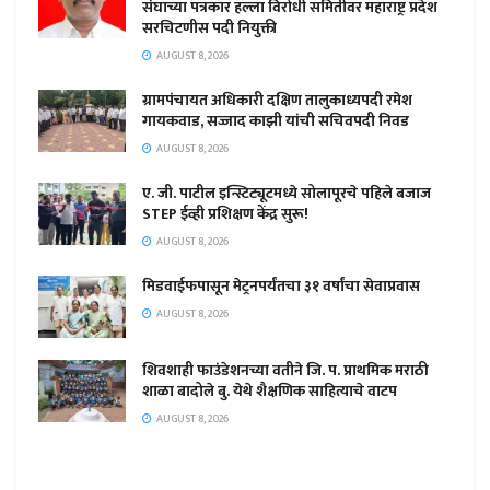
संघाच्या पत्रकार हल्ला विरोधी समितीवर महाराष्ट्र प्रदेश
सरचिटणीस पदी नियुक्ती
AUGUST 8, 2026
ग्रामपंचायत अधिकारी दक्षिण तालुकाध्यपदी रमेश
गायकवाड, सज्जाद काझी यांची सचिवपदी निवड
AUGUST 8, 2026
ए. जी. पाटील इन्स्टिट्यूटमध्ये सोलापूरचे पहिले बजाज
STEP ईव्ही प्रशिक्षण केंद्र सुरू!
AUGUST 8, 2026
मिडवाईफपासून मेट्रनपर्यंतचा ३१ वर्षांचा सेवाप्रवास
AUGUST 8, 2026
शिवशाही फाउंडेशनच्या वतीने जि. प. प्राथमिक मराठी
शाळा बादोले बु. येथे शैक्षणिक साहित्याचे वाटप
AUGUST 8, 2026