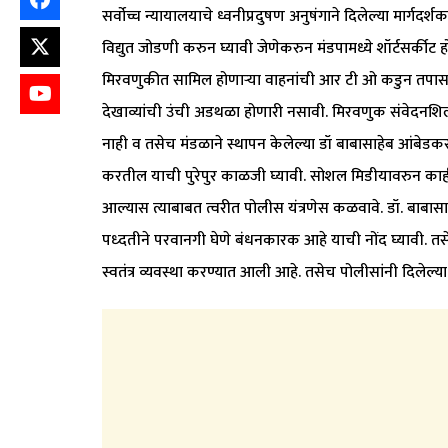
सर्वोच्च न्यायालयाचे ध्वनीप्रदुषण अनुषंगाने दिलेल्या मार्ग
विद्युत जोडणी करुन घ्यावी जेणेकरुन मंडपामध्ये शॉर्टसर्कीट 
मिरवणुकीत सामिल होणाऱ्या वाहनांची आर टी ओ कडुन तपासणी
देखाव्यांची उंची अडथळा होणारी नसावी. मिरवणुक संवेदनशिल 
नाही व तसेच मंडळाने स्थापन केलेल्या डॉ बाबासाहेब आंबेडक
करतील याची पुरेपुर काळजी घ्यावी. सोशल मिडीयावरुन काही अक
आल्यास त्याबाबत त्वरीत पोलीस यंत्रणेस कळवावे. डॉ. ब
पध्दतीने परवानगी घेणे बंधनकारक आहे याची नोंद घ्यावी. 
स्वतंत्र व्यवस्था करण्यात आली आहे. तसेच पोलीसांनी दिलेल्य