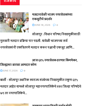
राजकीय
मतदानावेळी भाजप नगरसेवकांच्या
एकजुटीचे प्रदर्शन
JUNE 18, 2026
0
सोलापूर : विधान परिषद निवडणुकीसाठी
गुरुवारी मतदान प्रक्रिया पार पडली. यावेळी भाजपच्या सर्व
नगरसेवकांनी एकत्रितपणे मतदान करून पक्षाची एकजूट आणि...
आज ६१५ नगरसेवक ठरणार किंगमेकर,
जिल्ह्याचा बारावा आमदार कोण
JUNE 17, 2026
0
बार्शी - सोलापूर स्थानिक स्वराज्य संस्थेच्या निवडणुकीत एकूण ६१५
मतदार आहेत यामध्ये सोलापूर महानगरपालिकेचे १११ जिल्हा परिषदेचे
७९ तर नगरपालिकेचे...
लवकरच भारत तिसरी सर्वात मोठी