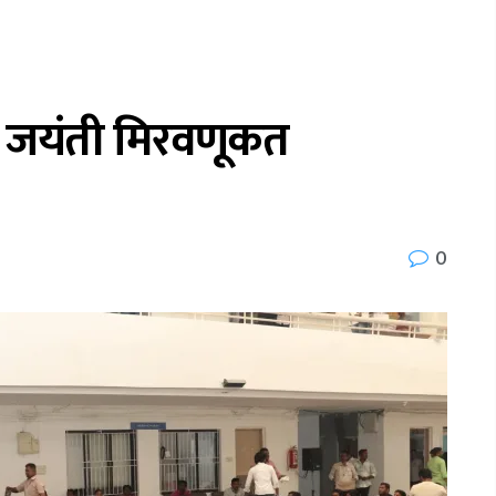
र जयंती मिरवणूकत
0