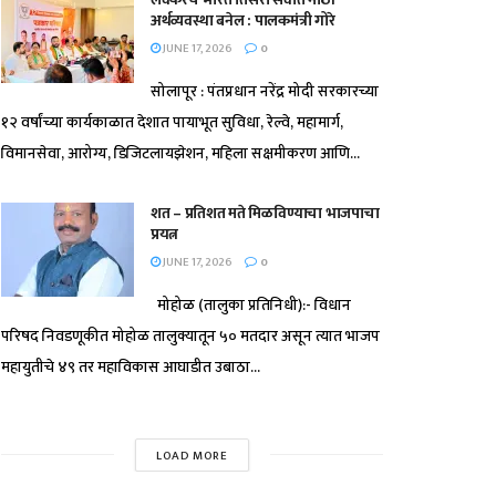
अर्थव्यवस्था बनेल : पालकमंत्री गोरे
JUNE 17, 2026
0
सोलापूर : पंतप्रधान नरेंद्र मोदी सरकारच्या
१२ वर्षांच्या कार्यकाळात देशात पायाभूत सुविधा, रेल्वे, महामार्ग,
विमानसेवा, आरोग्य, डिजिटलायझेशन, महिला सक्षमीकरण आणि...
शत – प्रतिशत मते मिळविण्याचा भाजपाचा
प्रयत्न
JUNE 17, 2026
0
मोहोळ (तालुका प्रतिनिधी):- विधान
परिषद निवडणूकीत मोहोळ तालुक्यातून ५० मतदार असून त्यात भाजप
महायुतीचे ४९ तर महाविकास आघाडीत उबाठा...
LOAD MORE