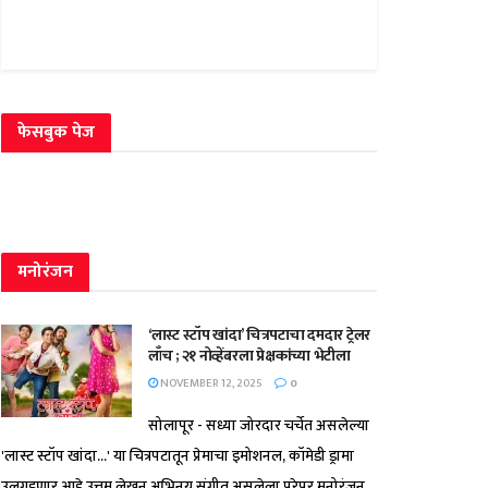
फेसबुक पेज
मनोरंजन
‘लास्ट स्टॉप खांदा’ चित्रपटाचा दमदार ट्रेलर
लाँच ; २१ नोव्हेंबरला प्रेक्षकांच्या भेटीला
NOVEMBER 12, 2025
0
सोलापूर - सध्या जोरदार चर्चेत असलेल्या
'लास्ट स्टॉप खांदा...' या चित्रपटातून प्रेमाचा इमोशनल, कॉमेडी ड्रामा
उलगडणार आहे.उत्तम लेखन,अभिनय,संगीत असलेला,पुरेपूर मनोरंजन...