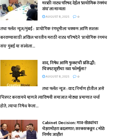
मराठी नाट्य परिषद देईल ‘प्रायोगिक रंगमंच
संघ’ ला मान्यता
AUGUST 8, 2025
0
तभा फ्लॅश न्यूज/मुंबई : प्रायोगिक रंगभूमीला भक्कम आणि सशक्त
बनवण्यासाठी अखिल भारतीय मराठी नाट्य परिषदेने 'प्रायोगिक रंगमंच
संघ' मुंबई या संस्थेला...
वाद, निषेध आणि फुकटची प्रसिद्धी;
चित्रपटसृष्टीचा नवा फॉर्म्युला?
AUGUST 8, 2025
0
तभा फ्लॅश न्यूज : वाद निर्माण होतील असे
चित्रपट बनवायचे म्हणजे त्याविषयी समाजात मोठ्या प्रमाणात चर्चा
होते, त्याचा निषेध केला...
Cabinet Decision: गाव-खेड्यांचा
चेहरामोहरा बदलणार; सरकारकडून ८ मोठे
निर्णय जाहीर!