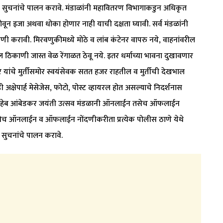
दर्शक सुचनांचे पालन करावे. मंडाळांनी महावितरण विभागाकडुन अधिकृत
होवून इजा अथवा धोका होणार नाही याची दक्षता घ्यावी. सर्व मंडळांनी
 करावी. मिरवणुकीमध्ये मोठे व लांब कंटेनर वापरु नये, वाहनांवरील
ठिकाणी जास्त वेळ रेंगाळत ठेवू नये. इतर धर्माच्या भावना दुखावणार
र यांचे मुर्तीसमोर स्वयंसेवक सतत हजर राहतील व मुर्तीची देखभाल
्षेपार्ह मेसेजेस, फोटो, पोस्ट व्हायरल होत असल्याचे निदर्शनास
ाबासाहेब आंबेडकर जयंती उत्सव मंडळानी ऑनलाईन तसेच ऑफलाईन
तसेच ऑनलाईन व ऑफलाईन नोंदणीकरीता प्रत्येक पोलीस ठाणे येथे
ा सुचनांचे पालन करावे.