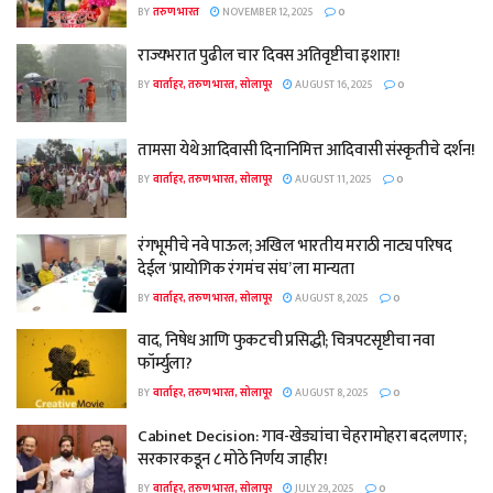
BY
तरुण भारत
NOVEMBER 12, 2025
0
राज्यभरात पुढील चार दिवस अतिवृष्टीचा इशारा!
BY
वार्ताहर, तरुण भारत, सोलापूर
AUGUST 16, 2025
0
तामसा येथे आदिवासी दिनानिमित्त आदिवासी संस्कृतीचे दर्शन!
BY
वार्ताहर, तरुण भारत, सोलापूर
AUGUST 11, 2025
0
रंगभूमीचे नवे पाऊल; अखिल भारतीय मराठी नाट्य परिषद
देईल ‘प्रायोगिक रंगमंच संघ’ ला मान्यता
BY
वार्ताहर, तरुण भारत, सोलापूर
AUGUST 8, 2025
0
वाद, निषेध आणि फुकटची प्रसिद्धी; चित्रपटसृष्टीचा नवा
फॉर्म्युला?
BY
वार्ताहर, तरुण भारत, सोलापूर
AUGUST 8, 2025
0
Cabinet Decision: गाव-खेड्यांचा चेहरामोहरा बदलणार;
सरकारकडून ८ मोठे निर्णय जाहीर!
BY
वार्ताहर, तरुण भारत, सोलापूर
JULY 29, 2025
0