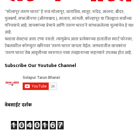
“सोलापूर तरुण भारत” हे नाव सोलापूर, धाराशिव, लातूर, नांदेड, जालना, बीदर,
गुलबर्गा, संभाजीनगर (औरंगाबाद ), सातारा, सांगली, कोल्हापूर या जिल्ह्यात सर्वांच्या
परिचयाचे आहे. वाचकांच्या प्रेमाचे आणि ‘तरुण भारत’ने सांभाळलेल्या मूल्यांचेच हे यश
आहे.
यशाला शेवटचा असा टप्पा नसतो. त्यामुळेच आता प्रत्येकाच्या हातातील स्मार्ट फोनवर,
टेबलवरील कॉम्प्युटर स्क्रीनवर ‘तरुण भारत’ वाचता येईल. जगभरातील वाचकांना
‘तरुण भारत’ वेब आवृत्तीच्या स्वरुपात नव्या तंत्रज्ञानाच्या सहाय्याने उपलब्ध होत आहे.
Subscribe Our Youtube Channel
वेबसाईट दर्शक