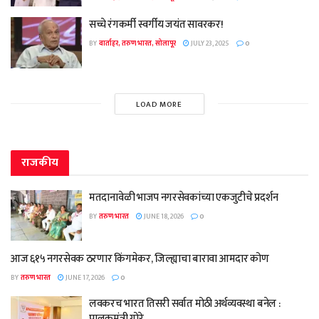
सच्चे रंगकर्मी स्वर्गीय जयंत सावरकर!
BY
वार्ताहर, तरुण भारत, सोलापूर
JULY 23, 2025
0
LOAD MORE
राजकीय
मतदानावेळी भाजप नगरसेवकांच्या एकजुटीचे प्रदर्शन
BY
तरुण भारत
JUNE 18, 2026
0
आज ६१५ नगरसेवक ठरणार किंगमेकर, जिल्ह्याचा बारावा आमदार कोण
BY
तरुण भारत
JUNE 17, 2026
0
लवकरच भारत तिसरी सर्वात मोठी अर्थव्यवस्था बनेल :
पालकमंत्री गोरे