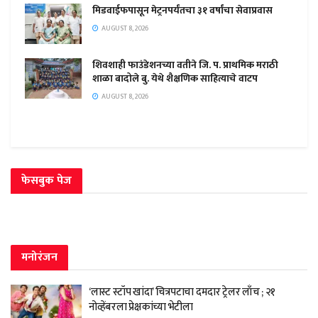
मिडवाईफपासून मेट्रनपर्यंतचा ३१ वर्षांचा सेवाप्रवास
AUGUST 8, 2026
शिवशाही फाउंडेशनच्या वतीने जि. प. प्राथमिक मराठी
शाळा बादोले बु. येथे शैक्षणिक साहित्याचे वाटप
AUGUST 8, 2026
फेसबुक पेज
मनोरंजन
‘लास्ट स्टॉप खांदा’ चित्रपटाचा दमदार ट्रेलर लाँच ; २१
नोव्हेंबरला प्रेक्षकांच्या भेटीला