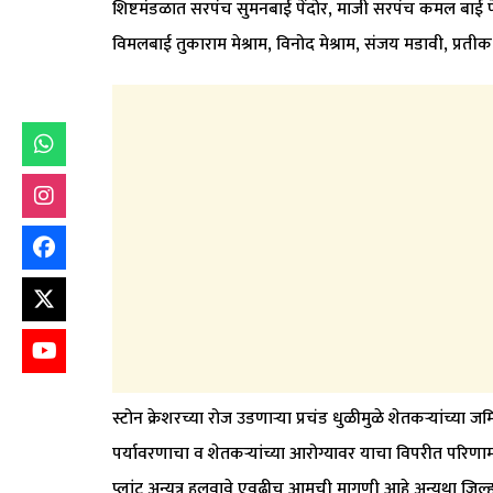
शिष्टमंडळात सरपंच सुमनबाई पेंदोर, माजी सरपंच कमल बाई पेंदो
विमलबाई तुकाराम मेश्राम, विनोद मेश्राम, संजय मडावी, प्रतीक
स्टोन क्रेशरच्या रोज उडणाऱ्या प्रचंड धुळीमुळे शेतकऱ्यांच्या 
पर्यावरणाचा व शेतकऱ्यांच्या आरोग्यावर याचा विपरीत परिणाम हो
प्लांट अन्यत्र हलवावे एवढीच आमची मागणी आहे अन्यथा जिल्ह