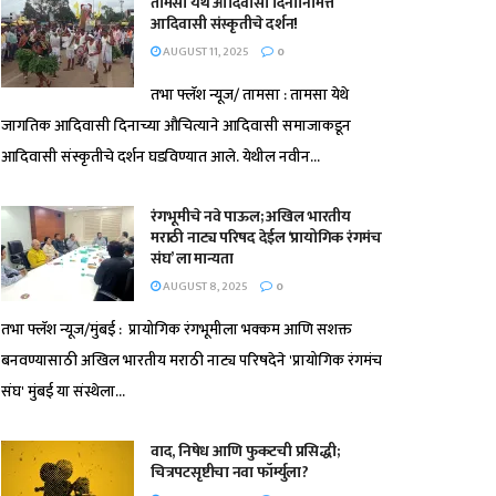
तामसा येथे आदिवासी दिनानिमित्त
आदिवासी संस्कृतीचे दर्शन!
AUGUST 11, 2025
0
तभा फ्लॅश न्यूज/ तामसा : तामसा येथे
जागतिक आदिवासी दिनाच्या औचित्याने आदिवासी समाजाकडून
आदिवासी संस्कृतीचे दर्शन घडविण्यात आले. येथील नवीन...
रंगभूमीचे नवे पाऊल; अखिल भारतीय
मराठी नाट्य परिषद देईल ‘प्रायोगिक रंगमंच
संघ’ ला मान्यता
AUGUST 8, 2025
0
तभा फ्लॅश न्यूज/मुंबई : प्रायोगिक रंगभूमीला भक्कम आणि सशक्त
बनवण्यासाठी अखिल भारतीय मराठी नाट्य परिषदेने 'प्रायोगिक रंगमंच
संघ' मुंबई या संस्थेला...
वाद, निषेध आणि फुकटची प्रसिद्धी;
चित्रपटसृष्टीचा नवा फॉर्म्युला?