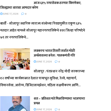
आज ६१५ नगरसेवक ठरणार किंगमेकर,
जिल्ह्याचा बारावा आमदार कोण
JUNE 17, 2026
0
बार्शी - सोलापूर स्थानिक स्वराज्य संस्थेच्या निवडणुकीत एकूण ६१५
मतदार आहेत यामध्ये सोलापूर महानगरपालिकेचे १११ जिल्हा परिषदेचे
७९ तर नगरपालिकेचे...
लवकरच भारत तिसरी सर्वात मोठी
अर्थव्यवस्था बनेल : पालकमंत्री गोरे
JUNE 17, 2026
0
सोलापूर : पंतप्रधान नरेंद्र मोदी सरकारच्या
१२ वर्षांच्या कार्यकाळात देशात पायाभूत सुविधा, रेल्वे, महामार्ग,
विमानसेवा, आरोग्य, डिजिटलायझेशन, महिला सक्षमीकरण आणि...
शत – प्रतिशत मते मिळविण्याचा भाजपाचा
प्रयत्न
JUNE 17, 2026
0