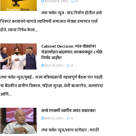
AUGUST 8, 2025
0
तभा फ्लॅश न्यूज : वाद निर्माण होतील असे
चित्रपट बनवायचे म्हणजे त्याविषयी समाजात मोठ्या प्रमाणात चर्चा
होते, त्याचा निषेध केला...
Cabinet Decision: गाव-खेड्यांचा
चेहरामोहरा बदलणार; सरकारकडून ८ मोठे
निर्णय जाहीर!
JULY 29, 2025
0
तभा फ्लॅश न्यूज/मुंबई : राज्य मंत्रिमंडळाची महत्त्वपूर्ण बैठक पार पडली.
या बैठकीत ग्रामीण विकास, महिला सुरक्षा, शेती बाजारपेठ, जलसंपदा
आणि...
सच्चे रंगकर्मी स्वर्गीय जयंत सावरकर!
JULY 23, 2025
0
तभा फ्लॅश न्यूज/श्याम ठाणेदार : मराठी