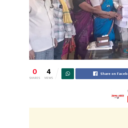
0
4
Share on Face
SHARES
VIEWS