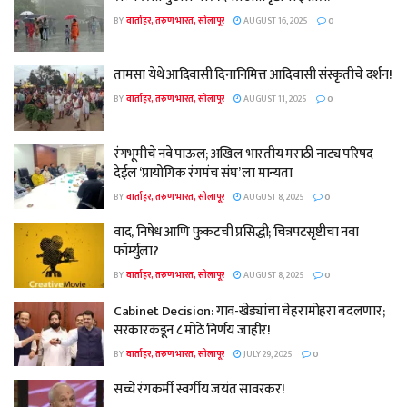
BY
वार्ताहर, तरुण भारत, सोलापूर
AUGUST 16, 2025
0
तामसा येथे आदिवासी दिनानिमित्त आदिवासी संस्कृतीचे दर्शन!
BY
वार्ताहर, तरुण भारत, सोलापूर
AUGUST 11, 2025
0
रंगभूमीचे नवे पाऊल; अखिल भारतीय मराठी नाट्य परिषद
देईल ‘प्रायोगिक रंगमंच संघ’ ला मान्यता
BY
वार्ताहर, तरुण भारत, सोलापूर
AUGUST 8, 2025
0
वाद, निषेध आणि फुकटची प्रसिद्धी; चित्रपटसृष्टीचा नवा
फॉर्म्युला?
BY
वार्ताहर, तरुण भारत, सोलापूर
AUGUST 8, 2025
0
Cabinet Decision: गाव-खेड्यांचा चेहरामोहरा बदलणार;
सरकारकडून ८ मोठे निर्णय जाहीर!
BY
वार्ताहर, तरुण भारत, सोलापूर
JULY 29, 2025
0
सच्चे रंगकर्मी स्वर्गीय जयंत सावरकर!