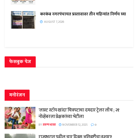
करकंब नगरपंचायत प्रस्तावावर तीन महिन्यांत निर्णय घ्या
AUGUST 7, 2026
फेसबुक पेज
मनोरंजन
‘लास्ट स्टॉप खांदा’ चित्रपटाचा दमदार ट्रेलर लाँच ; २१
नोव्हेंबरला प्रेक्षकांच्या भेटीला
BY
तरुण भारत
NOVEMBER 12, 2025
0
राज्यभरात पुढील चार दिवस अतिवृष्टीचा इशारा!