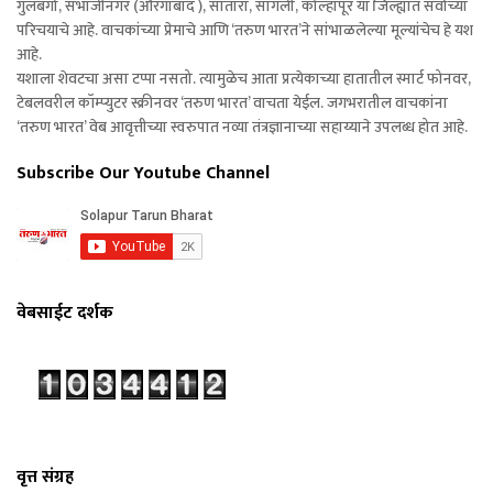
गुलबर्गा, संभाजीनगर (औरंगाबाद ), सातारा, सांगली, कोल्हापूर या जिल्ह्यात सर्वांच्या
परिचयाचे आहे. वाचकांच्या प्रेमाचे आणि ‘तरुण भारत’ने सांभाळलेल्या मूल्यांचेच हे यश
आहे.
यशाला शेवटचा असा टप्पा नसतो. त्यामुळेच आता प्रत्येकाच्या हातातील स्मार्ट फोनवर,
टेबलवरील कॉम्प्युटर स्क्रीनवर ‘तरुण भारत’ वाचता येईल. जगभरातील वाचकांना
‘तरुण भारत’ वेब आवृत्तीच्या स्वरुपात नव्या तंत्रज्ञानाच्या सहाय्याने उपलब्ध होत आहे.
Subscribe Our Youtube Channel
वेबसाईट दर्शक
वृत्त संग्रह