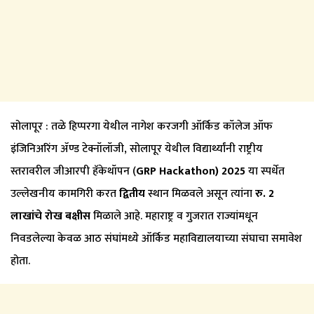
सोलापूर : तळे हिप्परगा येथील नागेश करजगी ऑर्किड कॉलेज ऑफ
इंजिनिअरिंग ॲण्ड टेक्नॉलॉजी, सोलापूर येथील विद्यार्थ्यांनी राष्ट्रीय
स्तरावरील जीआरपी हॅकेथॉपन (
GRP Hackathon) 2025
या स्पर्धेत
उल्लेखनीय कामगिरी करत
द्वितीय
स्थान मिळवले असून त्यांना
रु. 2
लाखांचे रोख बक्षीस
मिळाले आहे. महाराष्ट्र व गुजरात राज्यांमधून
निवडलेल्या केवळ आठ संघांमध्ये ऑर्किड महाविद्यालयाच्या संघाचा समावेश
होता.