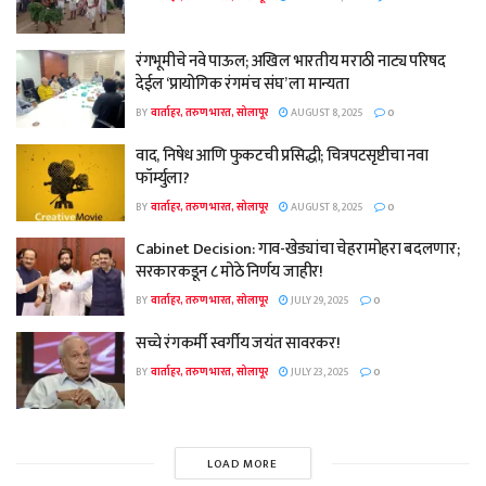
रंगभूमीचे नवे पाऊल; अखिल भारतीय मराठी नाट्य परिषद
देईल ‘प्रायोगिक रंगमंच संघ’ ला मान्यता
BY
वार्ताहर, तरुण भारत, सोलापूर
AUGUST 8, 2025
0
वाद, निषेध आणि फुकटची प्रसिद्धी; चित्रपटसृष्टीचा नवा
फॉर्म्युला?
BY
वार्ताहर, तरुण भारत, सोलापूर
AUGUST 8, 2025
0
Cabinet Decision: गाव-खेड्यांचा चेहरामोहरा बदलणार;
सरकारकडून ८ मोठे निर्णय जाहीर!
BY
वार्ताहर, तरुण भारत, सोलापूर
JULY 29, 2025
0
सच्चे रंगकर्मी स्वर्गीय जयंत सावरकर!
BY
वार्ताहर, तरुण भारत, सोलापूर
JULY 23, 2025
0
LOAD MORE