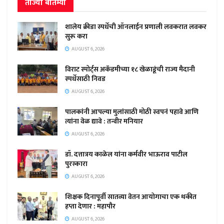
ताज्या बातम्या
शालेय क्रीडा स्पर्धेची ऑनलाईन प्रणाली लवकरात लवकर
सुरू करा
AUGUST 6, 2026
विराट स्पोर्ट्स अकॅडमीच्या १८ खेळाडूंची राज्य मैदानी
स्पर्धेसाठी निवड
AUGUST 6, 2026
पालकांनी आपल्या मुलांसाठी मोठी स्वपनं पहावे आणि
त्यांना वेळ द्यावे : तन्वीर मनियार
AUGUST 6, 2026
डॉ. दत्तात्रय काळेल यांना कर्मवीर भाऊराव पाटील
पुरस्कारा
AUGUST 6, 2026
शिक्षक दिनापूर्वी सातव्या वेतन आयोगाचा एक थकीत
हप्ता देणार : महापौर
AUGUST 6, 2026