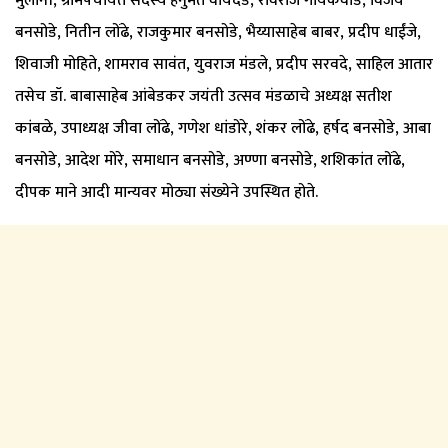
मुलानी, ग्रामपंचायत सदस्य हनुमंत वायदंडे, रविराज गायकवाड, विजय
बनसोडे, नितीन लोंढे, राजकुमार बनसोडे, भैय्यासाहेब बाबर, प्रदीप धाईंजे,
शिवाजी मोहिते, शामराव सावंत, युवराज मंडले, प्रदीप सरवदे, साहिल आतार
तसेच डॉ. बाबासाहेब आंबेडकर जयंती उत्सव मंडळाचे अध्यक्ष सतीश
कांबळे, उपाध्यक्ष जीवा लोंढे, गणेश धांडोरे, शंकर लोंढे, हर्षद बनसोडे, आबा
बनसोडे, आदेश मोरे, समाधान बनसोडे, अण्णा बनसोडे, शशिकांत लोंढे,
दीपक माने आदी मान्यवर मोठ्या संख्येने उपस्थित होते.