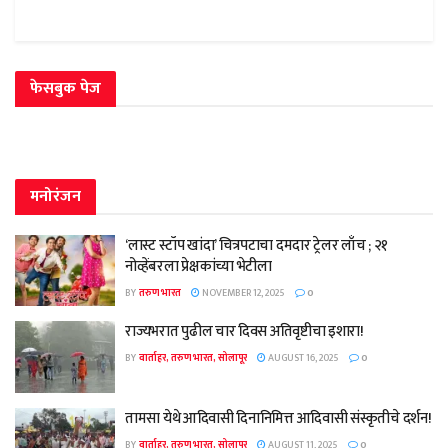
फेसबुक पेज
मनोरंजन
‘लास्ट स्टॉप खांदा’ चित्रपटाचा दमदार ट्रेलर लाँच ; २१
नोव्हेंबरला प्रेक्षकांच्या भेटीला
BY
तरुण भारत
NOVEMBER 12, 2025
0
राज्यभरात पुढील चार दिवस अतिवृष्टीचा इशारा!
BY
वार्ताहर, तरुण भारत, सोलापूर
AUGUST 16, 2025
0
तामसा येथे आदिवासी दिनानिमित्त आदिवासी संस्कृतीचे दर्शन!
BY
वार्ताहर, तरुण भारत, सोलापूर
AUGUST 11, 2025
0