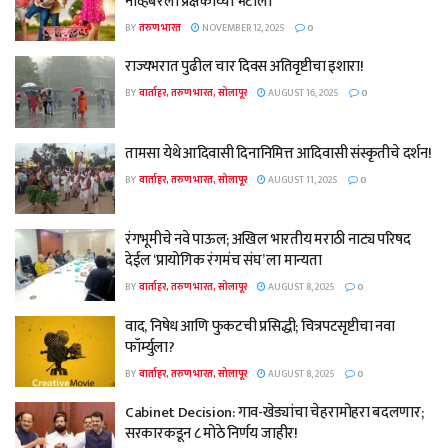
नोव्हेंबरला प्रेक्षकांच्या भेटीला
BY
तरुण भारत
NOVEMBER 12, 2025
0
राज्यभरात पुढील चार दिवस अतिवृष्टीचा इशारा!
BY
वार्ताहर, तरुण भारत, सोलापूर
AUGUST 16, 2025
0
तामसा येथे आदिवासी दिनानिमित्त आदिवासी संस्कृतीचे दर्शन!
BY
वार्ताहर, तरुण भारत, सोलापूर
AUGUST 11, 2025
0
रंगभूमीचे नवे पाऊल; अखिल भारतीय मराठी नाट्य परिषद
देईल ‘प्रायोगिक रंगमंच संघ’ ला मान्यता
BY
वार्ताहर, तरुण भारत, सोलापूर
AUGUST 8, 2025
0
वाद, निषेध आणि फुकटची प्रसिद्धी; चित्रपटसृष्टीचा नवा
फॉर्म्युला?
BY
वार्ताहर, तरुण भारत, सोलापूर
AUGUST 8, 2025
0
Cabinet Decision: गाव-खेड्यांचा चेहरामोहरा बदलणार;
सरकारकडून ८ मोठे निर्णय जाहीर!