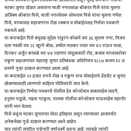
यांच्या सायकल दुकानाजवळच्या आडोशाला बसून मुंबई कल्याण नावाचा
मटका जुगार खेळत असताना माजी नगराध्यक्ष श्रीकांत पिसे यांचा मुलगा
अजिंक्य श्रीकांत पिसे, माजी नगरसेवक सोमनाथ पिसे यांचा मुलगा गणेश
पिसे, यांच्यासह सहाजणांना रोख रक्कम व मोबाईलसह निर्भया पथकाने
पकडले आहे.
या कारवाईत पिसे बंधुंसह सुदेश पांडुरंग कोळपे वय ३६ सुभाष नगर, विजय
दत्ता गवळी वय २८ खुरपे बोळ, अमोल भास्कर पवार वय ४२ राऊत चाळ,
दिनकर अर्जुन कांबळे वय ४४ राहणार तांदुळवाडी रोड, कळंब यांच्याबरोबर
एकूण सहाजणांवर महाराष्ट्र जुगार प्रतिबंधक अधिनियम १८८७ कलम १२ अ
प्रमाणे गुन्हा दाखल करण्यात आला आहे.
या कारवाईत २२ हजार रुपये रोख व एकूण पाच मोबाईलचे हँडसेट व जुगार
खेळण्यासाठी लागणारे साहित्य पोलिसांनी जप्त केले.
या कारवाईत निर्भया पथकाचे पोलीस हेड कॉन्स्टेबल बाबासाहेब घाडगे,
हनुमंत पाडूळे, नम्रता गटकुल, चालक पोलीस कॉन्स्टेबल भाऊसाहेब महानोर
यांनी भाग घेतला.
पिसे बंधूंना मटका जुगाराचा मोठा इतिहास असून त्यांच्यावर आजपर्यंत
अनेकवेळा गुन्हे दाखल करण्यात आले आहेत.
मात्र त्यांची संघटित गुन्हेगारी वर्षानुवर्षे सुरुच आहे. त्यामुळे त्यांची