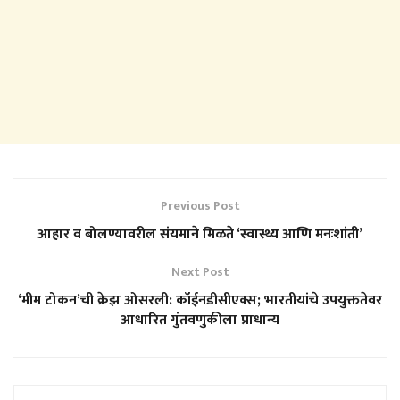
Previous Post
आहार व बोलण्यावरील संयमाने मिळते ‘स्वास्थ्य आणि मनःशांती’
Next Post
‘मीम टोकन’ची क्रेझ ओसरली: कॉईनडीसीएक्स; भारतीयांचे उपयुक्ततेवर
आधारित गुंतवणुकीला प्राधान्य