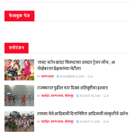
फेसबुक पेज
मनोरंजन
‘लास्ट स्टॉप खांदा’ चित्रपटाचा दमदार ट्रेलर लाँच ; २१
नोव्हेंबरला प्रेक्षकांच्या भेटीला
BY
तरुण भारत
NOVEMBER 12, 2025
0
राज्यभरात पुढील चार दिवस अतिवृष्टीचा इशारा!
BY
वार्ताहर, तरुण भारत, सोलापूर
AUGUST 16, 2025
0
तामसा येथे आदिवासी दिनानिमित्त आदिवासी संस्कृतीचे दर्शन!
BY
वार्ताहर, तरुण भारत, सोलापूर
AUGUST 11, 2025
0