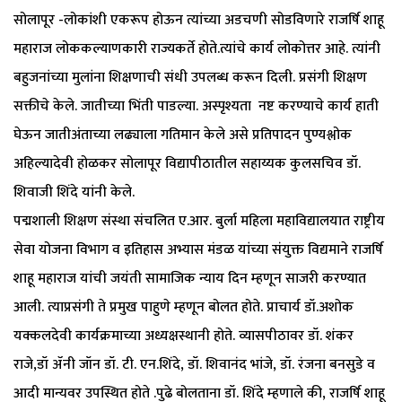
सोलापूर -लोकांशी एकरूप होऊन त्यांच्या अडचणी सोडविणारे राजर्षि शाहू
महाराज लोककल्याणकारी राज्यकर्ते होते.त्यांचे कार्य लोकोत्तर आहे. त्यांनी
बहुजनांच्या मुलांना शिक्षणाची संधी उपलब्ध करून दिली. प्रसंगी शिक्षण
सक्तीचे केले. जातीच्या भिंती पाडल्या. अस्पृश्यता नष्ट करण्याचे कार्य हाती
घेऊन जातीअंताच्या लढ्याला गतिमान केले असे प्रतिपादन पुण्यश्लोक
अहिल्यादेवी होळकर सोलापूर विद्यापीठातील सहाय्यक कुलसचिव डॉ.
शिवाजी शिंदे यांनी केले.
पद्मशाली शिक्षण संस्था संचलित ए.आर. बुर्ला महिला महाविद्यालयात राष्ट्रीय
सेवा योजना विभाग व इतिहास अभ्यास मंडळ यांच्या संयुक्त विद्यमाने राजर्षि
शाहू महाराज यांची जयंती सामाजिक न्याय दिन म्हणून साजरी करण्यात
आली. त्याप्रसंगी ते प्रमुख पाहुणे म्हणून बोलत होते. प्राचार्य डॉ.अशोक
यक्कलदेवी कार्यक्रमाच्या अध्यक्षस्थानी होते. व्यासपीठावर डॉ. शंकर
राजे,डॉ ॲनी जॉन डॉ. टी. एन.शिंदे, डॉ. शिवानंद भांजे, डॉ. रंजना बनसुडे व
आदी मान्यवर उपस्थित होते .पुढे बोलताना डॉ. शिंदे म्हणाले की, राजर्षि शाहू