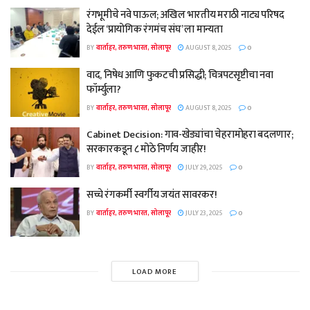
रंगभूमीचे नवे पाऊल; अखिल भारतीय मराठी नाट्य परिषद
देईल ‘प्रायोगिक रंगमंच संघ’ ला मान्यता
BY
वार्ताहर, तरुण भारत, सोलापूर
AUGUST 8, 2025
0
वाद, निषेध आणि फुकटची प्रसिद्धी; चित्रपटसृष्टीचा नवा
फॉर्म्युला?
BY
वार्ताहर, तरुण भारत, सोलापूर
AUGUST 8, 2025
0
Cabinet Decision: गाव-खेड्यांचा चेहरामोहरा बदलणार;
सरकारकडून ८ मोठे निर्णय जाहीर!
BY
वार्ताहर, तरुण भारत, सोलापूर
JULY 29, 2025
0
सच्चे रंगकर्मी स्वर्गीय जयंत सावरकर!
BY
वार्ताहर, तरुण भारत, सोलापूर
JULY 23, 2025
0
LOAD MORE