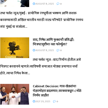
AUGUST 8, 2025
0
तभा फ्लॅश न्यूज/मुंबई : प्रायोगिक रंगभूमीला भक्कम आणि सशक्त
बनवण्यासाठी अखिल भारतीय मराठी नाट्य परिषदेने 'प्रायोगिक रंगमंच
संघ' मुंबई या संस्थेला...
वाद, निषेध आणि फुकटची प्रसिद्धी;
चित्रपटसृष्टीचा नवा फॉर्म्युला?
AUGUST 8, 2025
0
तभा फ्लॅश न्यूज : वाद निर्माण होतील असे
चित्रपट बनवायचे म्हणजे त्याविषयी समाजात मोठ्या प्रमाणात चर्चा
होते, त्याचा निषेध केला...
Cabinet Decision: गाव-खेड्यांचा
चेहरामोहरा बदलणार; सरकारकडून ८ मोठे
निर्णय जाहीर!
JULY 29, 2025
0