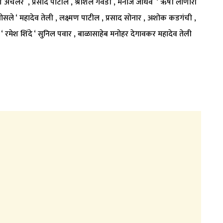
रण अचलेर , प्रसाद पाटील , श्रीशैल गंवडी , मनोज जाधव ‘ ऋषी लोणारी
ोसले ‘ महादेव तेली , लक्ष्मण पाटील , प्रसाद सोनार , अशोक कडगंची ,
 रमेश शिंदे ‘ सुनिल पवार , बाळासाहेब मनोहर देगावकर महादेव तेली