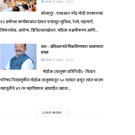
JUNE 17, 2026
0
सोलापूर : पंतप्रधान नरेंद्र मोदी सरकारच्या
१२ वर्षांच्या कार्यकाळात देशात पायाभूत सुविधा, रेल्वे, महामार्ग,
विमानसेवा, आरोग्य, डिजिटलायझेशन, महिला सक्षमीकरण आणि...
शत – प्रतिशत मते मिळविण्याचा भाजपाचा
प्रयत्न
JUNE 17, 2026
0
मोहोळ (तालुका प्रतिनिधी):- विधान
परिषद निवडणूकीत मोहोळ तालुक्यातून ५० मतदार असून त्यात भाजप
महायुतीचे ४९ तर महाविकास आघाडीत उबाठा...
LOAD MORE