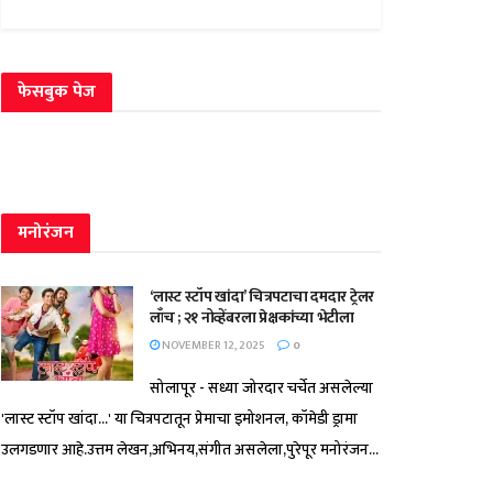
फेसबुक पेज
मनोरंजन
‘लास्ट स्टॉप खांदा’ चित्रपटाचा दमदार ट्रेलर
लाँच ; २१ नोव्हेंबरला प्रेक्षकांच्या भेटीला
NOVEMBER 12, 2025
0
सोलापूर - सध्या जोरदार चर्चेत असलेल्या
'लास्ट स्टॉप खांदा...' या चित्रपटातून प्रेमाचा इमोशनल, कॉमेडी ड्रामा
उलगडणार आहे.उत्तम लेखन,अभिनय,संगीत असलेला,पुरेपूर मनोरंजन...