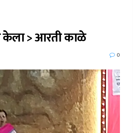
ाण केला > आरती काळे
0