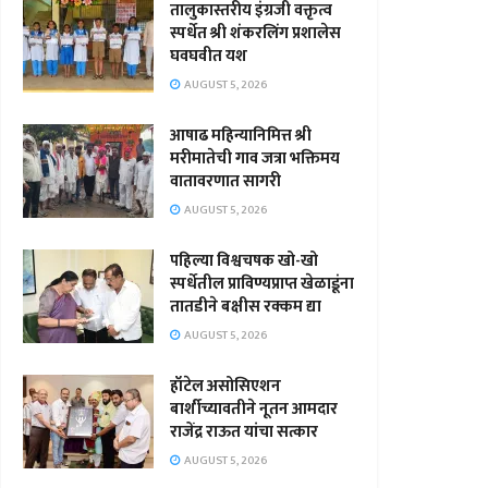
तालुकास्तरीय इंग्रजी वक्तृत्व
स्पर्धेत श्री शंकरलिंग प्रशालेस
घवघवीत यश
AUGUST 5, 2026
आषाढ महिन्यानिमित्त श्री
मरीमातेची गाव जत्रा भक्तिमय
वातावरणात सागरी
AUGUST 5, 2026
पहिल्या विश्वचषक खो-खो
स्पर्धेतील प्राविण्यप्राप्त खेळाडूंना
तातडीने बक्षीस रक्कम द्या
AUGUST 5, 2026
हॉटेल असोसिएशन
बार्शीच्यावतीने नूतन आमदार
राजेंद्र राऊत यांचा सत्कार
AUGUST 5, 2026