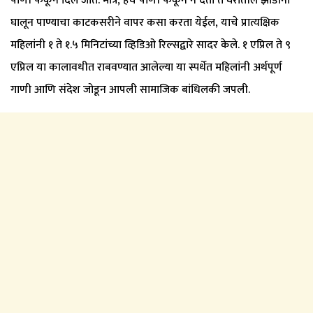
पाणी फेकून दिले जाते. मात्र, हेच पाणी फेकून न देता ते घरातील झाडांना
घालून पाण्याचा काटकसरीने वापर कसा करता येईल, याचे प्रात्यक्षिक
महिलांनी १ ते १.५ मिनिटांच्या व्हिडिओ रिल्सद्वारे सादर केले. १ एप्रिल ते ९
एप्रिल या कालावधीत राबवण्यात आलेल्या या स्पर्धेत महिलांनी अर्थपूर्ण
गाणी आणि संदेश जोडून आपली सामाजिक बांधिलकी जपली.