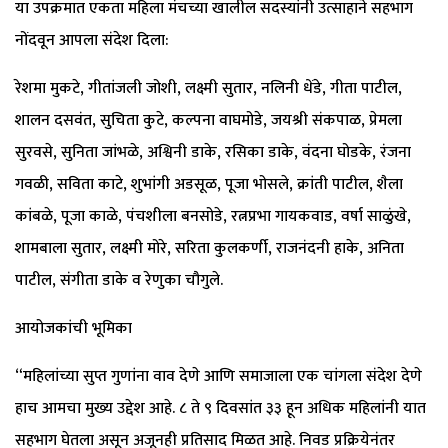
या उपक्रमात एकता महिला मंचच्या खालील सदस्यांनी उत्साहाने सहभाग
नोंदवून आपला संदेश दिला:
रेशमा मुकटे, गीतांजली जोशी, लक्ष्मी सुतार, नलिनी धेंडे, गीता पाटील,
शालन दसवंत, सुचिता कुटे, कल्पना वाघमोडे, जयश्री संकपाळ, प्रेमला
सुरवसे, सुनिता जांभळे, अश्विनी डाके, रसिका डाके, वंदना घोडके, रंजना
गवळी, सविता काटे, शुभांगी अडसूळ, पूजा भोसले, क्रांती पाटील, शैला
कांबळे, पूजा काळे, पंचशीला बनसोडे, रत्नप्रभा गायकवाड, वर्षा साळुंखे,
शामबाला सुतार, लक्ष्मी मोरे, सरिता कुलकर्णी, राजनंदनी हाके, अनिता
पाटील, संगीता डाके व रेणुका चौगुले.
आयोजकांची भूमिका
“महिलांच्या सुप्त गुणांना वाव देणे आणि समाजाला एक चांगला संदेश देणे
हाच आमचा मुख्य उद्देश आहे. ८ ते ९ दिवसांत ३३ हून अधिक महिलांनी यात
सहभाग घेतला असून अजूनही प्रतिसाद मिळत आहे. निवड प्रक्रियेनंतर