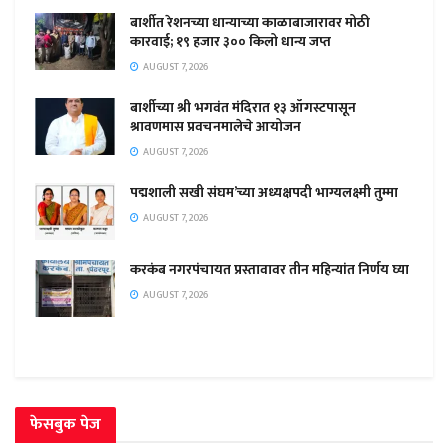
बार्शीत रेशनच्या धान्याच्या काळाबाजारावर मोठी
कारवाई; १९ हजार ३०० किलो धान्य जप्त
AUGUST 7, 2026
बार्शीच्या श्री भगवंत मंदिरात १३ ऑगस्टपासून
श्रावणमास प्रवचनमालेचे आयोजन
AUGUST 7, 2026
पद्मशाली सखी संघम’च्या अध्यक्षपदी भाग्यलक्ष्मी तुम्मा
AUGUST 7, 2026
करकंब नगरपंचायत प्रस्तावावर तीन महिन्यांत निर्णय घ्या
AUGUST 7, 2026
फेसबुक पेज