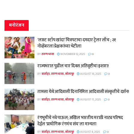
मनोरंजन
‘लास्ट स्टॉप खांदा’ चित्रपटाचा दमदार ट्रेलर लाँच ; २१
नोव्हेंबरला प्रेक्षकांच्या भेटीला
BY
तरुण भारत
NOVEMBER 12, 2025
0
राज्यभरात पुढील चार दिवस अतिवृष्टीचा इशारा!
BY
वार्ताहर, तरुण भारत, सोलापूर
AUGUST 16, 2025
0
तामसा येथे आदिवासी दिनानिमित्त आदिवासी संस्कृतीचे दर्शन!
BY
वार्ताहर, तरुण भारत, सोलापूर
AUGUST 11, 2025
0
रंगभूमीचे नवे पाऊल; अखिल भारतीय मराठी नाट्य परिषद
देईल ‘प्रायोगिक रंगमंच संघ’ ला मान्यता
BY
वार्ताहर, तरुण भारत, सोलापूर
AUGUST 8, 2025
0