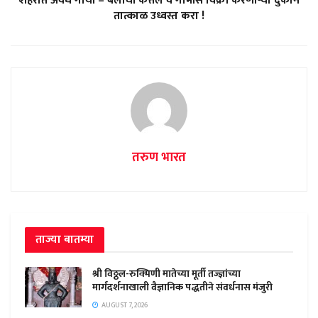
शहरात अवैध गायी – बैलांची कत्तल व गोमांस विक्री करणाऱ्या दुकाने
तात्काळ उध्वस्त करा !
तरुण भारत
ताज्या बातम्या
श्री विठ्ठल-रुक्मिणी मातेच्या मूर्ती तज्ज्ञांच्या
मार्गदर्शनाखाली वैज्ञानिक पद्धतीने संवर्धनास मंजुरी
AUGUST 7, 2026