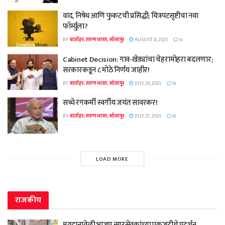
वाद, निषेध आणि फुकटची प्रसिद्धी; चित्रपटसृष्टीचा नवा
फॉर्म्युला?
BY
वार्ताहर, तरुण भारत, सोलापूर
AUGUST 8, 2025
0
Cabinet Decision: गाव-खेड्यांचा चेहरामोहरा बदलणार;
सरकारकडून ८ मोठे निर्णय जाहीर!
BY
वार्ताहर, तरुण भारत, सोलापूर
JULY 29, 2025
0
सच्चे रंगकर्मी स्वर्गीय जयंत सावरकर!
BY
वार्ताहर, तरुण भारत, सोलापूर
JULY 23, 2025
0
LOAD MORE
राजकीय
मतदानावेळी भाजप नगरसेवकांच्या एकजुटीचे प्रदर्शन