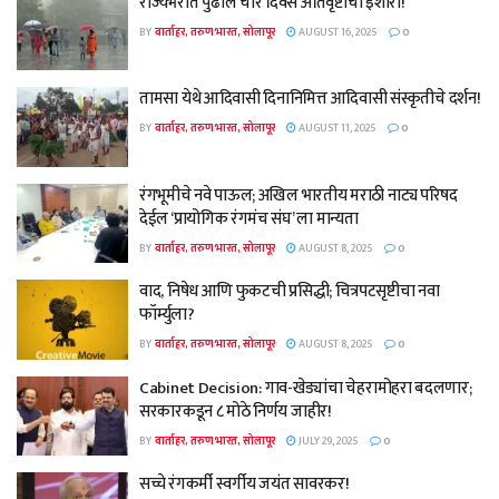
राज्यभरात पुढील चार दिवस अतिवृष्टीचा इशारा!
BY
वार्ताहर, तरुण भारत, सोलापूर
AUGUST 16, 2025
0
तामसा येथे आदिवासी दिनानिमित्त आदिवासी संस्कृतीचे दर्शन!
BY
वार्ताहर, तरुण भारत, सोलापूर
AUGUST 11, 2025
0
रंगभूमीचे नवे पाऊल; अखिल भारतीय मराठी नाट्य परिषद
देईल ‘प्रायोगिक रंगमंच संघ’ ला मान्यता
BY
वार्ताहर, तरुण भारत, सोलापूर
AUGUST 8, 2025
0
वाद, निषेध आणि फुकटची प्रसिद्धी; चित्रपटसृष्टीचा नवा
फॉर्म्युला?
BY
वार्ताहर, तरुण भारत, सोलापूर
AUGUST 8, 2025
0
Cabinet Decision: गाव-खेड्यांचा चेहरामोहरा बदलणार;
सरकारकडून ८ मोठे निर्णय जाहीर!
BY
वार्ताहर, तरुण भारत, सोलापूर
JULY 29, 2025
0
सच्चे रंगकर्मी स्वर्गीय जयंत सावरकर!