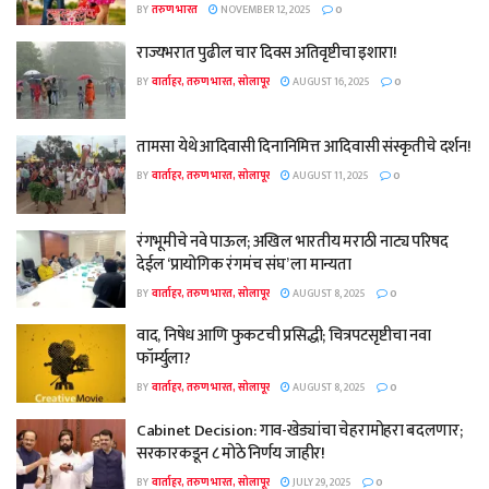
BY
तरुण भारत
NOVEMBER 12, 2025
0
राज्यभरात पुढील चार दिवस अतिवृष्टीचा इशारा!
BY
वार्ताहर, तरुण भारत, सोलापूर
AUGUST 16, 2025
0
तामसा येथे आदिवासी दिनानिमित्त आदिवासी संस्कृतीचे दर्शन!
BY
वार्ताहर, तरुण भारत, सोलापूर
AUGUST 11, 2025
0
रंगभूमीचे नवे पाऊल; अखिल भारतीय मराठी नाट्य परिषद
देईल ‘प्रायोगिक रंगमंच संघ’ ला मान्यता
BY
वार्ताहर, तरुण भारत, सोलापूर
AUGUST 8, 2025
0
वाद, निषेध आणि फुकटची प्रसिद्धी; चित्रपटसृष्टीचा नवा
फॉर्म्युला?
BY
वार्ताहर, तरुण भारत, सोलापूर
AUGUST 8, 2025
0
Cabinet Decision: गाव-खेड्यांचा चेहरामोहरा बदलणार;
सरकारकडून ८ मोठे निर्णय जाहीर!
BY
वार्ताहर, तरुण भारत, सोलापूर
JULY 29, 2025
0