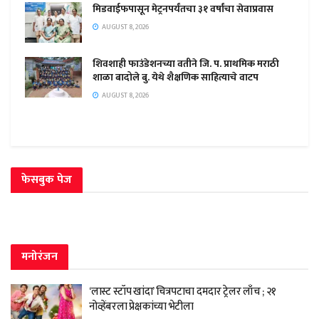
मिडवाईफपासून मेट्रनपर्यंतचा ३१ वर्षांचा सेवाप्रवास
AUGUST 8, 2026
शिवशाही फाउंडेशनच्या वतीने जि. प. प्राथमिक मराठी
शाळा बादोले बु. येथे शैक्षणिक साहित्याचे वाटप
AUGUST 8, 2026
फेसबुक पेज
मनोरंजन
‘लास्ट स्टॉप खांदा’ चित्रपटाचा दमदार ट्रेलर लाँच ; २१
नोव्हेंबरला प्रेक्षकांच्या भेटीला