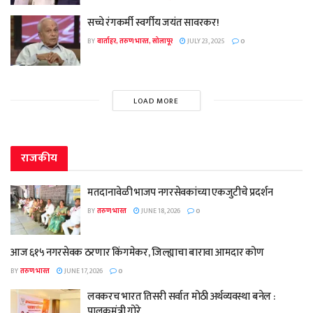
सच्चे रंगकर्मी स्वर्गीय जयंत सावरकर!
BY
वार्ताहर, तरुण भारत, सोलापूर
JULY 23, 2025
0
LOAD MORE
राजकीय
मतदानावेळी भाजप नगरसेवकांच्या एकजुटीचे प्रदर्शन
BY
तरुण भारत
JUNE 18, 2026
0
आज ६१५ नगरसेवक ठरणार किंगमेकर, जिल्ह्याचा बारावा आमदार कोण
BY
तरुण भारत
JUNE 17, 2026
0
लवकरच भारत तिसरी सर्वात मोठी अर्थव्यवस्था बनेल :
पालकमंत्री गोरे