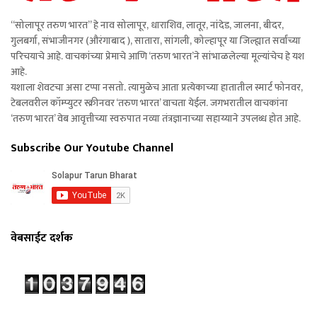
“सोलापूर तरुण भारत” हे नाव सोलापूर, धाराशिव, लातूर, नांदेड, जालना, बीदर,
गुलबर्गा, संभाजीनगर (औरंगाबाद ), सातारा, सांगली, कोल्हापूर या जिल्ह्यात सर्वांच्या
परिचयाचे आहे. वाचकांच्या प्रेमाचे आणि ‘तरुण भारत’ने सांभाळलेल्या मूल्यांचेच हे यश
आहे.
यशाला शेवटचा असा टप्पा नसतो. त्यामुळेच आता प्रत्येकाच्या हातातील स्मार्ट फोनवर,
टेबलवरील कॉम्प्युटर स्क्रीनवर ‘तरुण भारत’ वाचता येईल. जगभरातील वाचकांना
‘तरुण भारत’ वेब आवृत्तीच्या स्वरुपात नव्या तंत्रज्ञानाच्या सहाय्याने उपलब्ध होत आहे.
Subscribe Our Youtube Channel
वेबसाईट दर्शक