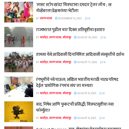
‘लास्ट स्टॉप खांदा’ चित्रपटाचा दमदार ट्रेलर लाँच ; २१
नोव्हेंबरला प्रेक्षकांच्या भेटीला
BY
तरुण भारत
NOVEMBER 12, 2025
0
राज्यभरात पुढील चार दिवस अतिवृष्टीचा इशारा!
BY
वार्ताहर, तरुण भारत, सोलापूर
AUGUST 16, 2025
0
तामसा येथे आदिवासी दिनानिमित्त आदिवासी संस्कृतीचे दर्शन!
BY
वार्ताहर, तरुण भारत, सोलापूर
AUGUST 11, 2025
0
रंगभूमीचे नवे पाऊल; अखिल भारतीय मराठी नाट्य परिषद
देईल ‘प्रायोगिक रंगमंच संघ’ ला मान्यता
BY
वार्ताहर, तरुण भारत, सोलापूर
AUGUST 8, 2025
0
वाद, निषेध आणि फुकटची प्रसिद्धी; चित्रपटसृष्टीचा नवा
फॉर्म्युला?
BY
वार्ताहर, तरुण भारत, सोलापूर
AUGUST 8, 2025
0