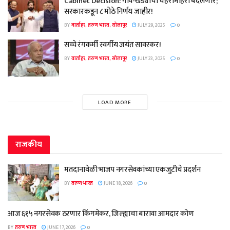
Cabinet Decision: गाव-खेड्यांचा चेहरामोहरा बदलणार;
सरकारकडून ८ मोठे निर्णय जाहीर!
BY
वार्ताहर, तरुण भारत, सोलापूर
JULY 29, 2025
0
सच्चे रंगकर्मी स्वर्गीय जयंत सावरकर!
BY
वार्ताहर, तरुण भारत, सोलापूर
JULY 23, 2025
0
LOAD MORE
राजकीय
मतदानावेळी भाजप नगरसेवकांच्या एकजुटीचे प्रदर्शन
BY
तरुण भारत
JUNE 18, 2026
0
आज ६१५ नगरसेवक ठरणार किंगमेकर, जिल्ह्याचा बारावा आमदार कोण
BY
तरुण भारत
JUNE 17, 2026
0