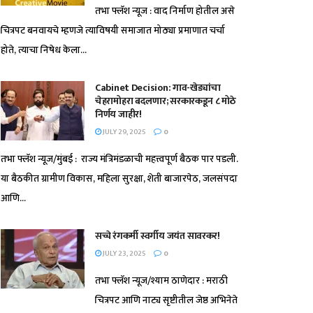
तभा फ्लॅश न्यूज : वाद निर्माण होतील असे
चित्रपट बनवायचे म्हणजे त्याविषयी समाजात मोठ्या प्रमाणात चर्चा
होते, त्याचा निषेध केला...
Cabinet Decision: गाव-खेड्यांचा
चेहरामोहरा बदलणार; सरकारकडून ८ मोठे
निर्णय जाहीर!
JULY 29, 2025
0
तभा फ्लॅश न्यूज/मुंबई : राज्य मंत्रिमंडळाची महत्त्वपूर्ण बैठक पार पडली.
या बैठकीत ग्रामीण विकास, महिला सुरक्षा, शेती बाजारपेठ, जलसंपदा
आणि...
सच्चे रंगकर्मी स्वर्गीय जयंत सावरकर!
JULY 23, 2025
0
तभा फ्लॅश न्यूज/श्याम ठाणेदार : मराठी
चित्रपट आणि नाट्य सृष्टीतील जेष्ठ अभिनेते