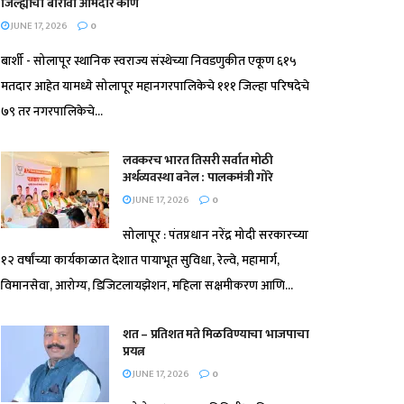
जिल्ह्याचा बारावा आमदार कोण
JUNE 17, 2026
0
बार्शी - सोलापूर स्थानिक स्वराज्य संस्थेच्या निवडणुकीत एकूण ६१५
मतदार आहेत यामध्ये सोलापूर महानगरपालिकेचे १११ जिल्हा परिषदेचे
७९ तर नगरपालिकेचे...
लवकरच भारत तिसरी सर्वात मोठी
अर्थव्यवस्था बनेल : पालकमंत्री गोरे
JUNE 17, 2026
0
सोलापूर : पंतप्रधान नरेंद्र मोदी सरकारच्या
१२ वर्षांच्या कार्यकाळात देशात पायाभूत सुविधा, रेल्वे, महामार्ग,
विमानसेवा, आरोग्य, डिजिटलायझेशन, महिला सक्षमीकरण आणि...
शत – प्रतिशत मते मिळविण्याचा भाजपाचा
प्रयत्न
JUNE 17, 2026
0