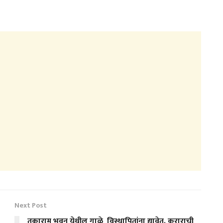
Next Post
तुकाराम भवन येथील गाळे विस्थापितांना द्यावेत, कराराची