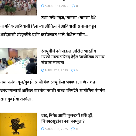
AUGUST 11, 2025
0
तभा फ्लॅश न्यूज/ तामसा : तामसा येथे
जागतिक आदिवासी दिनाच्या औचित्याने आदिवासी समाजाकडून
आदिवासी संस्कृतीचे दर्शन घडविण्यात आले. येथील नवीन...
रंगभूमीचे नवे पाऊल; अखिल भारतीय
मराठी नाट्य परिषद देईल ‘प्रायोगिक रंगमंच
संघ’ ला मान्यता
AUGUST 8, 2025
0
तभा फ्लॅश न्यूज/मुंबई : प्रायोगिक रंगभूमीला भक्कम आणि सशक्त
बनवण्यासाठी अखिल भारतीय मराठी नाट्य परिषदेने 'प्रायोगिक रंगमंच
संघ' मुंबई या संस्थेला...
वाद, निषेध आणि फुकटची प्रसिद्धी;
चित्रपटसृष्टीचा नवा फॉर्म्युला?
AUGUST 8, 2025
0