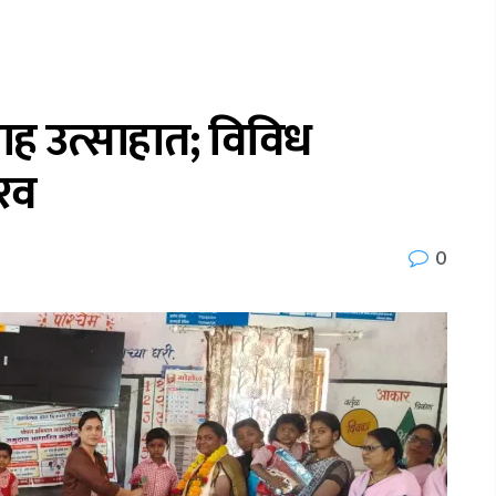
ाह उत्साहात; विविध
ौरव
0