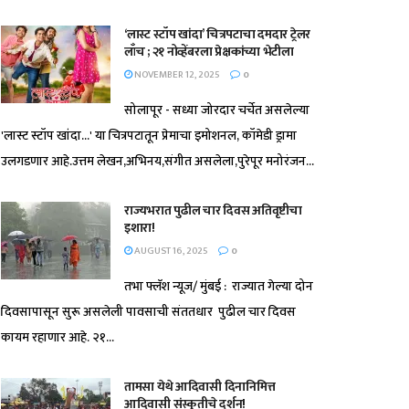
‘लास्ट स्टॉप खांदा’ चित्रपटाचा दमदार ट्रेलर
लाँच ; २१ नोव्हेंबरला प्रेक्षकांच्या भेटीला
NOVEMBER 12, 2025
0
सोलापूर - सध्या जोरदार चर्चेत असलेल्या
'लास्ट स्टॉप खांदा...' या चित्रपटातून प्रेमाचा इमोशनल, कॉमेडी ड्रामा
उलगडणार आहे.उत्तम लेखन,अभिनय,संगीत असलेला,पुरेपूर मनोरंजन...
राज्यभरात पुढील चार दिवस अतिवृष्टीचा
इशारा!
AUGUST 16, 2025
0
तभा फ्लॅश न्यूज/ मुंबई : राज्यात गेल्या दोन
दिवसापासून सुरू असलेली पावसाची संततधार पुढील चार दिवस
कायम रहाणार आहे. २१...
तामसा येथे आदिवासी दिनानिमित्त
आदिवासी संस्कृतीचे दर्शन!