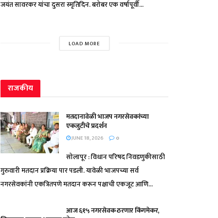
जयंत सावरकर यांचा दुसरा स्मृतिदिन. बरोबर एक वर्षापूर्वी...
LOAD MORE
राजकीय
मतदानावेळी भाजप नगरसेवकांच्या
एकजुटीचे प्रदर्शन
JUNE 18, 2026
0
सोलापूर : विधान परिषद निवडणुकीसाठी
गुरुवारी मतदान प्रक्रिया पार पडली. यावेळी भाजपच्या सर्व
नगरसेवकांनी एकत्रितपणे मतदान करून पक्षाची एकजूट आणि...
आज ६१५ नगरसेवक ठरणार किंगमेकर,