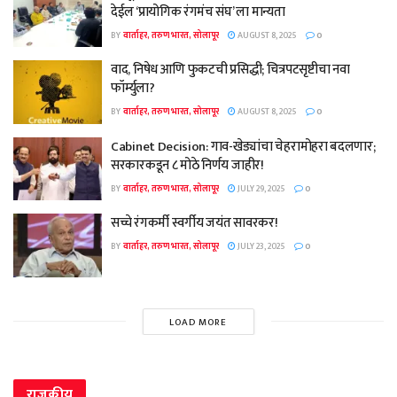
देईल ‘प्रायोगिक रंगमंच संघ’ ला मान्यता
BY
वार्ताहर, तरुण भारत, सोलापूर
AUGUST 8, 2025
0
वाद, निषेध आणि फुकटची प्रसिद्धी; चित्रपटसृष्टीचा नवा
फॉर्म्युला?
BY
वार्ताहर, तरुण भारत, सोलापूर
AUGUST 8, 2025
0
Cabinet Decision: गाव-खेड्यांचा चेहरामोहरा बदलणार;
सरकारकडून ८ मोठे निर्णय जाहीर!
BY
वार्ताहर, तरुण भारत, सोलापूर
JULY 29, 2025
0
सच्चे रंगकर्मी स्वर्गीय जयंत सावरकर!
BY
वार्ताहर, तरुण भारत, सोलापूर
JULY 23, 2025
0
LOAD MORE
राजकीय