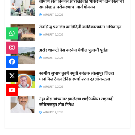
ग्रामीण रस्ते विकास आराखड्यात भोसरेच्या दोन रस्त्यांचा
समावेश; डांबरीकरणाचा मार्ग मोकळा
AUGUST 9, 2026
गेनसिद्ध प्रशालेत क्रांतिदिनी क्रांतिकारकांना अभिवादन
AUGUST 9, 2026
अखेर धाकटी वेस करकंब येथील पुलाची पूर्तता
AUGUST 9, 2026
स्वर्गीय सुभाष बुबणे स्मृती करंडक सोलापूर जिल्हा
मानांकित टेबल टेनिस स्पर्धा २२ व २३ ऑगस्टला
AUGUST 9, 2026
नेहा बोरा यांच्यावर झालेल्या शाईफेकीचा राष्ट्रवादी
काँग्रेसकडून तीव्र निषेध
AUGUST 9, 2026