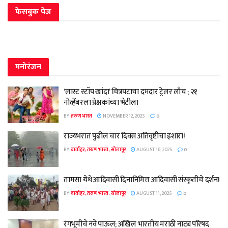
फेसबुक पेज
मनोरंजन
‘लास्ट स्टॉप खांदा’ चित्रपटाचा दमदार ट्रेलर लाँच ; २१
नोव्हेंबरला प्रेक्षकांच्या भेटीला
BY
तरुण भारत
NOVEMBER 12, 2025
0
राज्यभरात पुढील चार दिवस अतिवृष्टीचा इशारा!
BY
वार्ताहर, तरुण भारत, सोलापूर
AUGUST 16, 2025
0
तामसा येथे आदिवासी दिनानिमित्त आदिवासी संस्कृतीचे दर्शन!
BY
वार्ताहर, तरुण भारत, सोलापूर
AUGUST 11, 2025
0
रंगभूमीचे नवे पाऊल; अखिल भारतीय मराठी नाट्य परिषद